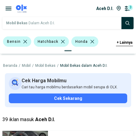
3
Aceh D.I.
Mobil Bekas
Dalam Aceh D.I.
Bensin
Hatchback
Honda
+
Lainnya
Harga
Merek Dan Model
Tahun
Beranda
/
Mobil
/
Mobil Bekas
/
Mobil Bekas dalam Aceh D.I.
Tipe Bodi
Tipe Membership
Cek Harga Mobilmu
Cari tau harga mobilmu berdasarkan mobil serupa di OLX.
Cek Sekarang
39 iklan masuk
Aceh D.I.