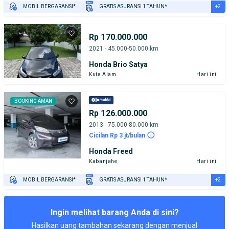
+2
MOBIL BERGARANSI*
GRATIS ASURANSI 1 TAHUN*
TEST DRIVE DARI RUMAH
GRATIS BIAYA JASA PERAWATAN*
Rp 170.000.000
2021 - 45.000-50.000 km
Honda Brio Satya
Kuta Alam
Hari ini
BOOKING AMAN
Rp 126.000.000
2013 - 75.000-80.000 km
Cicilan Rp 3 jt/bulan
Honda Freed
Kabanjahe
Hari ini
+2
MOBIL BERGARANSI*
GRATIS ASURANSI 1 TAHUN*
TEST DRIVE DARI RUMAH
GRATIS BIAYA JASA PERAWATAN*
Ingin melihat barang Anda di sini?
Hasilkan uang tambahan sekarang dengan menjual