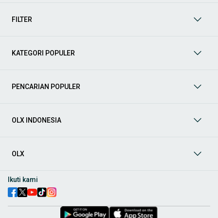
mendukung mobilitas Anda sekarang juga! Berikut adalah
kategori lainnya yang bisa Anda temukan:
FILTER
Mobil
: Temukan berbagai pilihan mobil berkualitas dan
terpercaya di OLX! Dapatkan penawaran terbaik untuk
berbagai jenis mobil baru maupun bekas dengan kondisi
KATEGORI POPULER
prima dan riwayat yang jelas. Mulai dari Honda, Toyota,
Suzuki, hingga Mitsubishi, tersedia berbagai model MPV, SUV,
Sedan, dan lainnya.
PENCARIAN POPULER
Aksesoris Mobil
: Lengkapi tampilan dan fungsionalitas mobil
Anda dengan
aksesoris mobil
terbaik dari OLX! Temukan
beragam pilihan produk berkualitas tinggi, mulai dari
aksesoris interior seperti sarung jok dan karpet, hingga
OLX INDONESIA
aksesoris eksterior seperti
body kit
dan
roof rack
.
Audio Mobil
: Nikmati perjalanan Anda dengan pengalaman
audio terbaik bersama
audio mobil
dari OLX! Tersedia
OLX
berbagai pilihan
head unit
, speaker, amplifier, subwoofer,
hingga instalasi audio profesional. Cocok untuk Anda yang
ingin meningkatkan kualitas suara dalam kabin
mobil
,
Ikuti kami
menjadikan setiap perjalanan lebih menyenangkan.
Spare Part Mobil
: Jaga performa
mobil
Anda dengan
spare
part mobil
original dan berkualitas dari OLX! Temukan
berbagai komponen penting mulai dari filter oli, kampas rem,