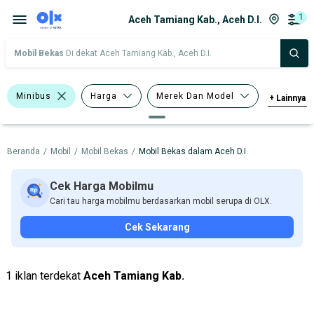
1
Aceh Tamiang Kab., Aceh D.I.
Mobil Bekas
Di dekat Aceh Tamiang Kab., Aceh D.I.
Minibus
Harga
Merek Dan Model
+
Lainnya
Tahun
Tipe Bodi
Beranda
/
Mobil
/
Mobil Bekas
/
Mobil Bekas dalam Aceh D.I.
Tipe Membership
Cek Harga Mobilmu
Cari tau harga mobilmu berdasarkan mobil serupa di OLX.
Cek Sekarang
1 iklan terdekat
Aceh Tamiang Kab.