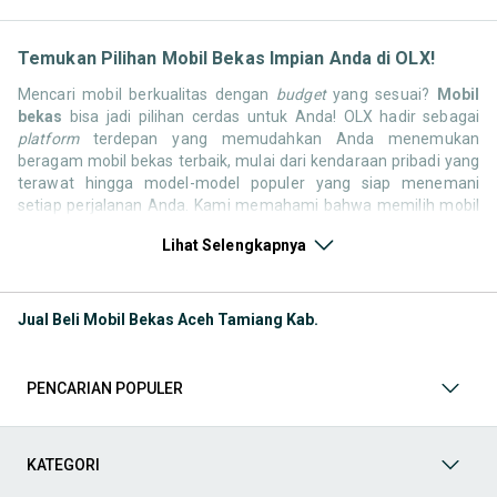
Temukan Pilihan Mobil Bekas Impian Anda di OLX!
Mencari mobil berkualitas dengan
budget
yang sesuai?
Mobil
bekas
bisa jadi pilihan cerdas untuk Anda! OLX hadir sebagai
platform
terdepan yang memudahkan Anda menemukan
beragam mobil bekas terbaik, mulai dari kendaraan pribadi yang
terawat hingga model-model populer yang siap menemani
setiap perjalanan Anda. Kami memahami bahwa memilih mobil
bekas butuh kepercayaan, oleh karena itu OLX menyediakan
Lihat Selengkapnya
ribuan daftar dari penjual terpercaya di seluruh Indonesia.
Jelajahi sekarang dan temukan mobil bekas yang paling sesuai
dengan gaya hidup, kebutuhan, dan
budget
Anda!
Jual Beli Mobil Bekas Aceh Tamiang Kab.
Memilih
mobil bekas
yang tepat tentu bukan perkara mudah.
Apakah Anda mencari mobil keluarga yang luas, SUV yang
tangguh untuk petualangan, sedan yang elegan untuk tampilan
PENCARIAN POPULER
berkelas, atau mobil kota yang irit dan lincah? Di OLX, Anda akan
menemukan berbagai pilihan mobil bekas dari berbagai merek
dan tipe. Kami hadir untuk memastikan pengalaman jual beli
mobil bekas Anda berjalan lancar, efisien, dan menyenangkan.
KATEGORI
Yuk, lihat berbagai penawaran mobil bekas yang bisa