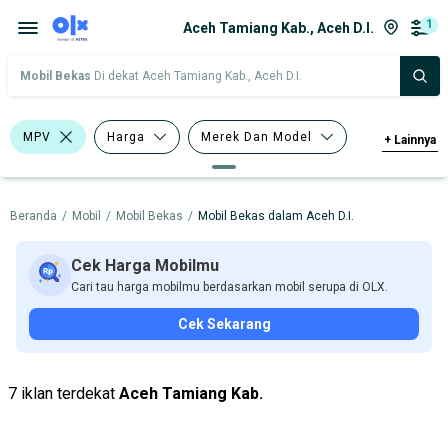
1
Aceh Tamiang Kab., Aceh D.I.
Mobil Bekas
Di dekat Aceh Tamiang Kab., Aceh D.I.
MPV
Harga
Merek Dan Model
+
Lainnya
Tahun
Tipe Bodi
Beranda
/
Mobil
/
Mobil Bekas
/
Mobil Bekas dalam Aceh D.I.
Tipe Membership
Cek Harga Mobilmu
Cari tau harga mobilmu berdasarkan mobil serupa di OLX.
Cek Sekarang
7 iklan terdekat
Aceh Tamiang Kab.