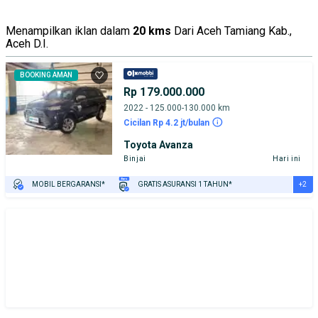
Menampilkan iklan dalam
20 kms
Dari Aceh Tamiang Kab.,
Aceh D.I.
BOOKING AMAN
Rp 179.000.000
2022 - 125.000-130.000 km
Cicilan Rp 4.2 jt/bulan
Toyota Avanza
Binjai
Hari ini
+2
MOBIL BERGARANSI*
GRATIS ASURANSI 1 TAHUN*
TEST DRIVE DARI RUMAH
GRATIS BIAYA JASA PERAWATAN*