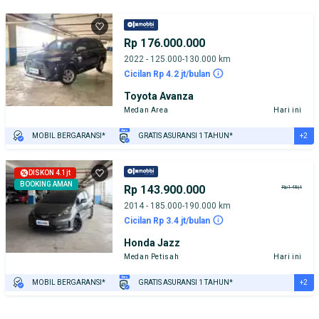
Rp 176.000.000
2022 - 125.000-130.000 km
Cicilan Rp 4.2 jt/bulan
Toyota Avanza
Medan Area
Hari ini
+2
MOBIL BERGARANSI*
GRATIS ASURANSI 1 TAHUN*
TEST DRIVE DARI RUMAH
GRATIS BIAYA JASA PERAWATAN*
DISKON 4.1jt
BOOKING AMAN
Rp 143.900.000
Rp148jt
2014 - 185.000-190.000 km
Cicilan Rp 3.4 jt/bulan
Honda Jazz
Medan Petisah
Hari ini
+2
MOBIL BERGARANSI*
GRATIS ASURANSI 1 TAHUN*
TEST DRIVE DARI RUMAH
GRATIS BIAYA JASA PERAWATAN*