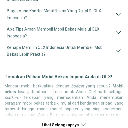
Bagaimana Kondisi Mobil Bekas Yang Dijual Di OLX
Indonesia?
Apa Tips Aman Membeli Mobil Bekas Melalui OLX
Indonesia?
Kenapa Memilih OLX Indonesia Untuk Membeli Mobil
Bekas Lebih Praktis?
Temukan Pilihan Mobil Bekas Impian Anda di OLX!
Mencari mobil berkualitas dengan
budget
yang sesuai?
Mobil
bekas
bisa jadi pilihan cerdas untuk Anda! OLX hadir sebagai
platform
terdepan yang memudahkan Anda menemukan
beragam mobil bekas terbaik, mulai dari kendaraan pribadi yang
terawat hingga model-model populer yang siap menemani
setiap perjalanan Anda. Kami memahami bahwa memilih mobil
bekas butuh kepercayaan, oleh karena itu OLX menyediakan
Lihat Selengkapnya
ribuan daftar dari penjual terpercaya di seluruh Indonesia.