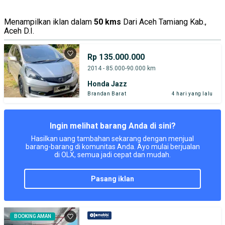
Menampilkan iklan dalam
50 kms
Dari Aceh Tamiang Kab.,
Aceh D.I.
Rp 135.000.000
2014 - 85.000-90.000 km
Honda Jazz
Brandan Barat
4 hari yang lalu
Ingin melihat barang Anda di sini?
Hasilkan uang tambahan sekarang dengan menjual
barang-barang di komunitas Anda. Ayo mulai berjualan
di OLX, semua jadi cepat dan mudah.
pasang iklan
BOOKING AMAN