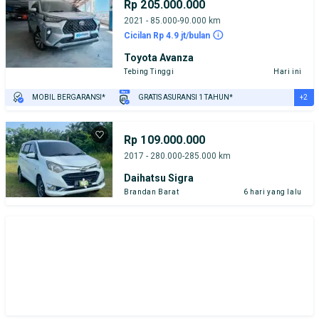
Rp 205.000.000
2021 - 85.000-90.000 km
Cicilan Rp 4.9 jt/bulan
Toyota Avanza
Tebing Tinggi
Hari ini
+2
MOBIL BERGARANSI*
GRATIS ASURANSI 1 TAHUN*
TEST DRIVE DARI RUMAH
GRATIS BIAYA JASA PERAWATAN*
Rp 109.000.000
2017 - 280.000-285.000 km
Daihatsu Sigra
Brandan Barat
6 hari yang lalu