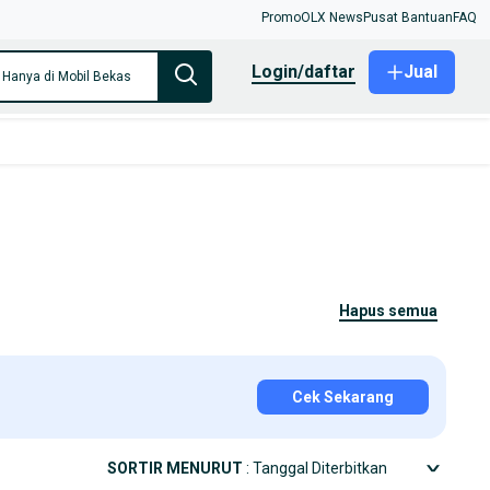
Promo
OLX News
Pusat Bantuan
FAQ
login/daftar
Jual
Hanya di Mobil Bekas
hapus semua
Cek Sekarang
SORTIR MENURUT
: Tanggal Diterbitkan