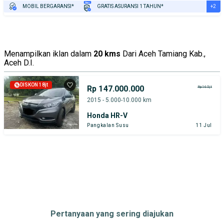
+2
MOBIL BERGARANSI*
GRATIS ASURANSI 1 TAHUN*
TEST DRIVE DARI RUMAH
GRATIS BIAYA JASA PERAWATAN*
Menampilkan iklan dalam
20 kms
Dari Aceh Tamiang Kab.,
Aceh D.I.
DISKON 18jt
Rp 147.000.000
Rp165jt
2015 - 5.000-10.000 km
Honda HR-V
Pangkalan Susu
11 Jul
Pertanyaan yang sering diajukan