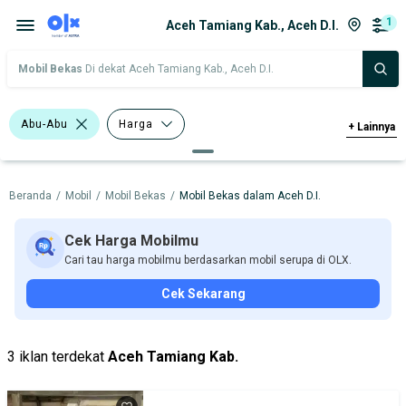
1
Aceh Tamiang Kab., Aceh D.I.
Mobil Bekas
Di dekat Aceh Tamiang Kab., Aceh D.I.
Abu-Abu
Harga
+
Lainnya
Merek Dan Model
Tahun
Beranda
/
Mobil
/
Mobil Bekas
/
Mobil Bekas dalam Aceh D.I.
Tipe Bodi
Tipe Membership
Cek Harga Mobilmu
Cari tau harga mobilmu berdasarkan mobil serupa di OLX.
Cek Sekarang
3 iklan terdekat
Aceh Tamiang Kab.