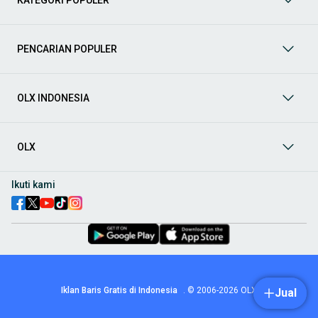
prima dan riwayat yang jelas. Mulai dari Honda, Toyota,
Suzuki, hingga Mitsubishi, tersedia berbagai model MPV, SUV,
Sedan, dan lainnya.
PENCARIAN POPULER
Aksesoris Mobil
: Lengkapi tampilan dan fungsionalitas mobil
Anda dengan
aksesoris mobil
terbaik dari OLX! Temukan
beragam pilihan produk berkualitas tinggi, mulai dari
aksesoris interior seperti sarung jok dan karpet, hingga
OLX INDONESIA
aksesoris eksterior seperti
body kit
dan
roof rack
.
Audio Mobil
: Nikmati perjalanan Anda dengan pengalaman
audio terbaik bersama
audio mobil
dari OLX! Tersedia
OLX
berbagai pilihan
head unit
, speaker, amplifier, subwoofer,
hingga instalasi audio profesional. Cocok untuk Anda yang
ingin meningkatkan kualitas suara dalam kabin
mobil
,
Ikuti kami
menjadikan setiap perjalanan lebih menyenangkan.
Spare Part Mobil
: Jaga performa
mobil
Anda dengan
spare
part mobil
original dan berkualitas dari OLX! Temukan
berbagai komponen penting mulai dari filter oli, kampas rem,
busi, hingga komponen mesin lainnya.
Velg dan Ban Mobil
: Tingkatkan keamanan dan penampilan
mobil
Anda dengan pilihan
velg dan ban mobil
terbaik di
Iklan Baris Gratis di Indonesia
.
© 2006-2026
OLX
Jual
OLX! Tersedia berbagai ukuran dan desain velg, serta
beragam jenis ban untuk berbagai kondisi jalan.