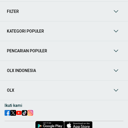
mendukung mobilitas Anda sekarang juga! Berikut adalah
kategori lainnya yang bisa Anda temukan:
FILTER
Mobil
: Temukan berbagai pilihan mobil berkualitas dan
terpercaya di OLX! Dapatkan penawaran terbaik untuk
berbagai jenis mobil baru maupun bekas dengan kondisi
KATEGORI POPULER
prima dan riwayat yang jelas. Mulai dari Honda, Toyota,
Suzuki, hingga Mitsubishi, tersedia berbagai model MPV, SUV,
Sedan, dan lainnya.
PENCARIAN POPULER
Aksesoris Mobil
: Lengkapi tampilan dan fungsionalitas mobil
Anda dengan
aksesoris mobil
terbaik dari OLX! Temukan
beragam pilihan produk berkualitas tinggi, mulai dari
aksesoris interior seperti sarung jok dan karpet, hingga
OLX INDONESIA
aksesoris eksterior seperti
body kit
dan
roof rack
.
Audio Mobil
: Nikmati perjalanan Anda dengan pengalaman
audio terbaik bersama
audio mobil
dari OLX! Tersedia
OLX
berbagai pilihan
head unit
, speaker, amplifier, subwoofer,
hingga instalasi audio profesional. Cocok untuk Anda yang
ingin meningkatkan kualitas suara dalam kabin
mobil
,
Ikuti kami
menjadikan setiap perjalanan lebih menyenangkan.
Spare Part Mobil
: Jaga performa
mobil
Anda dengan
spare
part mobil
original dan berkualitas dari OLX! Temukan
berbagai komponen penting mulai dari filter oli, kampas rem,