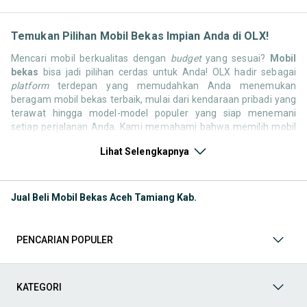
Temukan Pilihan Mobil Bekas Impian Anda di OLX!
Mencari mobil berkualitas dengan
budget
yang sesuai?
Mobil
bekas
bisa jadi pilihan cerdas untuk Anda! OLX hadir sebagai
platform
terdepan yang memudahkan Anda menemukan
beragam mobil bekas terbaik, mulai dari kendaraan pribadi yang
terawat hingga model-model populer yang siap menemani
setiap perjalanan Anda. Kami memahami bahwa memilih mobil
bekas butuh kepercayaan, oleh karena itu OLX menyediakan
Lihat Selengkapnya
ribuan daftar dari penjual terpercaya di seluruh Indonesia.
Jelajahi sekarang dan temukan mobil bekas yang paling sesuai
dengan gaya hidup, kebutuhan, dan
budget
Anda!
Jual Beli Mobil Bekas Aceh Tamiang Kab.
Memilih
mobil bekas
yang tepat tentu bukan perkara mudah.
Apakah Anda mencari mobil keluarga yang luas, SUV yang
tangguh untuk petualangan, sedan yang elegan untuk tampilan
PENCARIAN POPULER
berkelas, atau mobil kota yang irit dan lincah? Di OLX, Anda akan
menemukan berbagai pilihan mobil bekas dari berbagai merek
dan tipe. Kami hadir untuk memastikan pengalaman jual beli
mobil bekas Anda berjalan lancar, efisien, dan menyenangkan.
KATEGORI
Yuk, lihat berbagai penawaran mobil bekas yang bisa