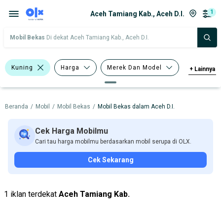
1
Aceh Tamiang Kab., Aceh D.I.
Mobil Bekas
Di dekat Aceh Tamiang Kab., Aceh D.I.
Kuning
Harga
Merek Dan Model
+
Lainnya
Tahun
Tipe Bodi
Beranda
/
Mobil
/
Mobil Bekas
/
Mobil Bekas dalam Aceh D.I.
Tipe Membership
Cek Harga Mobilmu
Cari tau harga mobilmu berdasarkan mobil serupa di OLX.
Cek Sekarang
1 iklan terdekat
Aceh Tamiang Kab.