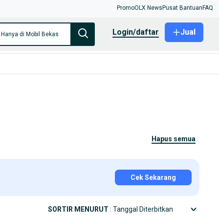
Promo
OLX News
Pusat Bantuan
FAQ
login/daftar
Jual
Hanya di Mobil Bekas
hapus semua
Cek Sekarang
SORTIR MENURUT
: Tanggal Diterbitkan