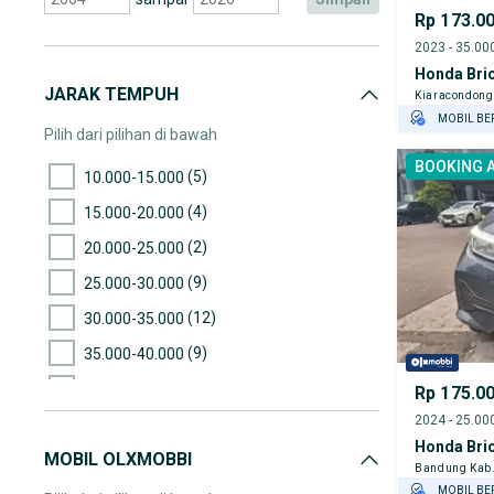
Rp 173.0
Honda Brio
JARAK TEMPUH
Kiaracondong
MOBIL BE
Pilih dari pilihan di bawah
GRATIS AS
BOOKING 
TEST DRIV
(5)
10.000-15.000
GRATIS BI
(4)
15.000-20.000
PENJUAL T
(2)
20.000-25.000
(9)
25.000-30.000
(12)
30.000-35.000
(9)
35.000-40.000
(5)
40.000-45.000
Rp 175.0
(7)
45.000-50.000
Honda Brio
MOBIL OLXMOBBI
(3)
50.000-55.000
Bandung Kab
MOBIL BE
(8)