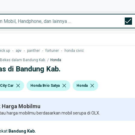
pick up
-
apv
-
panther
-
fortuner
-
honda civic
 Bekas dalam Bandung Kab.
/
Honda
as di Bandung Kab.
City Car
Honda Brio Satya
Honda
 Harga Mobilmu
 tau harga mobilmu berdasarkan mobil serupa di OLX.
ekat
Bandung Kab.