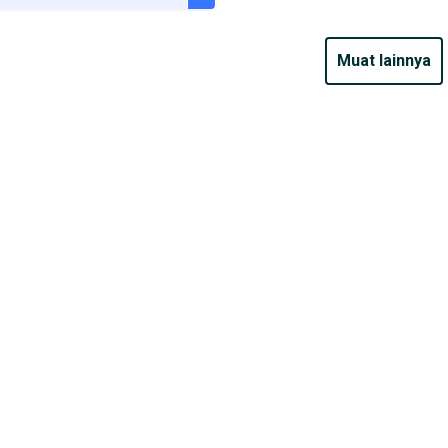
URANSI 1 TAHUN*
E DARI RUMAH
muat lainnya
AYA JASA PERAWATAN*
ERVERIFIKASI