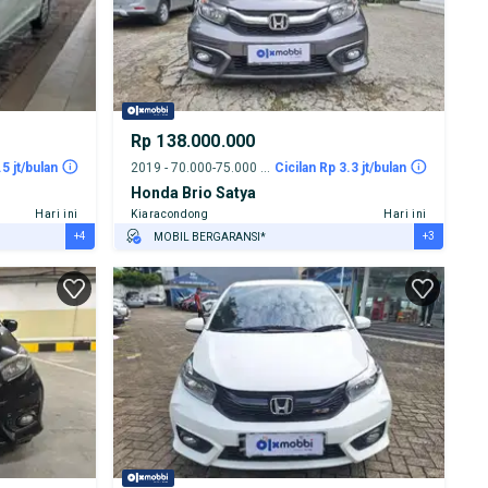
Rp 138.000.000
.5 jt/bulan
2019 - 70.000-75.000 km
Cicilan Rp 3.3 jt/bulan
Honda Brio Satya
Hari ini
Kiaracondong
Hari ini
+4
+3
MOBIL BERGARANSI*
GRATIS ASURANSI 1 TAHUN*
TEST DRIVE DARI RUMAH
GRATIS BIAYA JASA PERAWATAN*