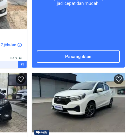
jadi cepat dan mudah.
.7 jt/bulan
pasang iklan
Hari ini
+3