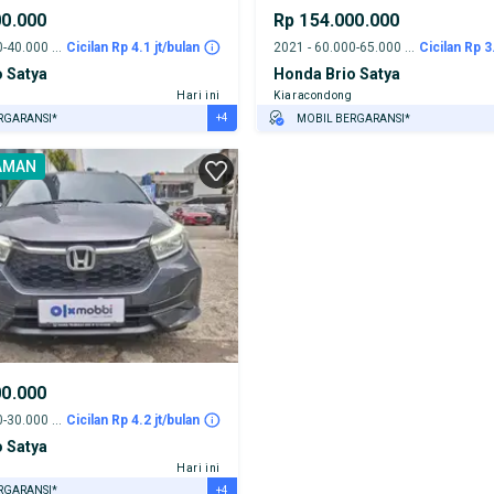
00.000
Rp 154.000.000
2023 - 35.000-40.000 km
Cicilan Rp 4.1 jt/bulan
2021 - 60.000-65.000 km
Cicilan Rp 3
 Satya
Honda Brio Satya
Hari ini
Kiaracondong
+4
RGARANSI*
MOBIL BERGARANSI*
URANSI 1 TAHUN*
GRATIS ASURANSI 1 TAHUN*
AMAN
E DARI RUMAH
TEST DRIVE DARI RUMAH
AYA JASA PERAWATAN*
GRATIS BIAYA JASA PERAWATAN*
ERVERIFIKASI
PENJUAL TERVERIFIKASI
00.000
2024 - 25.000-30.000 km
Cicilan Rp 4.2 jt/bulan
 Satya
.
Hari ini
+4
RGARANSI*