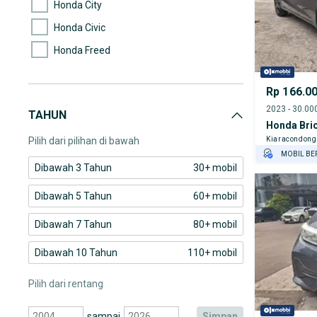
Honda City
Honda Civic
Honda Freed
Honda HR-V
Rp 166.0
Honda Jazz
TAHUN
Honda Brio
Pilih dari pilihan di bawah
Kiaracondong
MOBIL BE
Dibawah 3 Tahun
30+ mobil
GRATIS AS
TEST DRIV
Dibawah 5 Tahun
60+ mobil
GRATIS BI
PENJUAL T
Dibawah 7 Tahun
80+ mobil
Dibawah 10 Tahun
110+ mobil
Pilih dari rentang
sampai
simpan