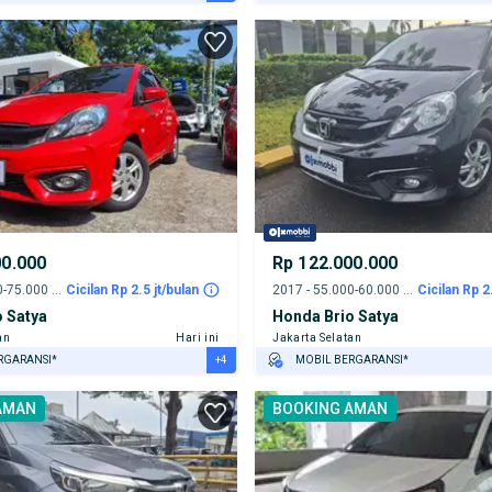
URANSI 1 TAHUN*
GRATIS ASURANSI 1 TAHUN*
E DARI RUMAH
TEST DRIVE DARI RUMAH
AYA JASA PERAWATAN*
GRATIS BIAYA JASA PERAWATAN*
PENJUAL TERVERIFIKASI
00.000
Rp 122.000.000
2016 - 70.000-75.000 km
Cicilan Rp 2.5 jt/bulan
2017 - 55.000-60.000 km
Cicilan Rp 2
 Satya
Honda Brio Satya
an
Hari ini
Jakarta Selatan
+4
RGARANSI*
MOBIL BERGARANSI*
URANSI 1 TAHUN*
GRATIS ASURANSI 1 TAHUN*
AMAN
BOOKING AMAN
E DARI RUMAH
TEST DRIVE DARI RUMAH
AYA JASA PERAWATAN*
GRATIS BIAYA JASA PERAWATAN*
ERVERIFIKASI
PENJUAL TERVERIFIKASI