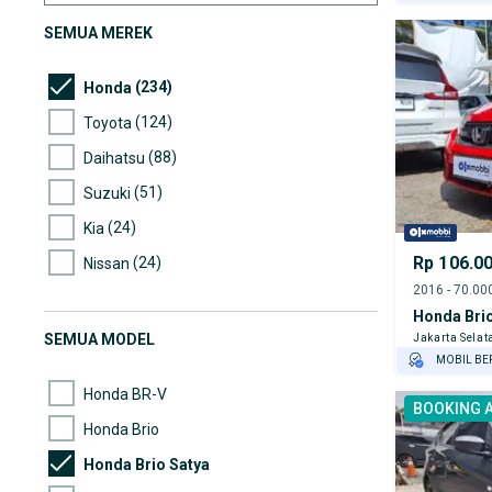
GRATIS AS
SEMUA MEREK
TEST DRIV
GRATIS BI
(234)
Honda
(124)
Toyota
(88)
Daihatsu
(51)
Suzuki
(24)
Kia
Rp 106.0
(24)
Nissan
(11)
Wuling
Honda Brio
(8)
Hyundai
SEMUA MODEL
Jakarta Selat
MOBIL BE
(8)
Mazda
GRATIS AS
Honda BR-V
BOOKING 
TEST DRIV
Honda Brio
GRATIS BI
Honda Brio Satya
PENJUAL T