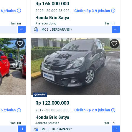
Rp 165.000.000
.6 jt/bulan
2023 - 20.000-25.000 km
Cicilan Rp 3.9 jt/bulan
Honda Brio Satya
Hari ini
Kiaracondong
Hari ini
+3
+3
MOBIL BERGARANSI*
GRATIS ASURANSI 1 TAHUN*
TEST DRIVE DARI RUMAH
GRATIS BIAYA JASA PERAWATAN*
Rp 122.000.000
.5 jt/bulan
2017 - 55.000-60.000 km
Cicilan Rp 2.9 jt/bulan
Honda Brio Satya
Hari ini
Jakarta Selatan
Hari ini
+4
+4
MOBIL BERGARANSI*