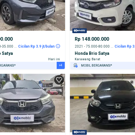
00.000
Rp 148.000.000
2023 - 30.000-35.000 km
Cicilan Rp 3.9 jt/bulan
2021 - 75.000-80.000 km
Cicilan Rp 3
 Satya
Honda Brio Satya
Hari ini
Karawang Barat
+4
RGARANSI*
MOBIL BERGARANSI*
URANSI 1 TAHUN*
GRATIS ASURANSI 1 TAHUN*
E DARI RUMAH
TEST DRIVE DARI RUMAH
AYA JASA PERAWATAN*
GRATIS BIAYA JASA PERAWATAN*
ERVERIFIKASI
PENJUAL TERVERIFIKASI