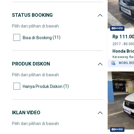
STATUS BOOKING
Pilih dari pilihan di bawah
Rp 111.0
(11)
Bisa di-Booking
Honda Brio
Karawang Ba
PRODUK DISKON
MOBIL BE
GRATIS AS
Pilih dari pilihan di bawah
TEST DRIV
GRATIS BI
(1)
Hanya Produk Diskon
IKLAN VIDEO
Pilih dari pilihan di bawah