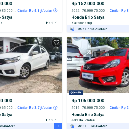
00.000
Rp 152.000.000
2024 - 30.000-35.000 km
Cicilan Rp 4.1 jt/bulan
2022 - 70.000-75.000 km
Cicilan Rp 3
 Satya
Honda Brio Satya
an
Hari ini
Kiaracondong
MOBIL BERGARANSI*
GRATIS ASURANSI 1 TAHUN*
TEST DRIVE DARI RUMAH
GRATIS BIAYA JASA PERAWATAN*
00.000
Rp 106.000.000
2023 - 60.000-65.000 km
Cicilan Rp 3.7 jt/bulan
2016 - 70.000-75.000 km
Cicilan Rp 2
 Satya
Honda Brio Satya
.
Hari ini
Jakarta Selatan
+3
RGARANSI*
MOBIL BERGARANSI*