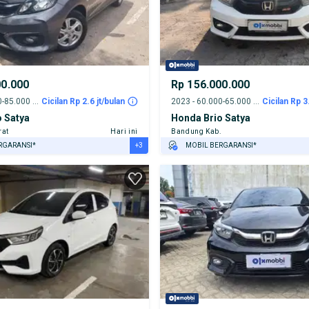
00.000
Rp 156.000.000
2017 - 80.000-85.000 km
Cicilan Rp 2.6 jt/bulan
2023 - 60.000-65.000 km
Cicilan Rp 3
 Satya
Honda Brio Satya
rat
Hari ini
Bandung Kab.
+3
RGARANSI*
MOBIL BERGARANSI*
URANSI 1 TAHUN*
GRATIS ASURANSI 1 TAHUN*
E DARI RUMAH
TEST DRIVE DARI RUMAH
AYA JASA PERAWATAN*
GRATIS BIAYA JASA PERAWATAN*