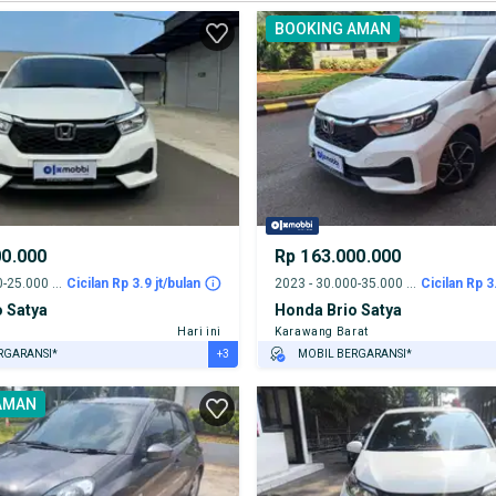
BOOKING AMAN
00.000
Rp 163.000.000
2023 - 20.000-25.000 km
Cicilan Rp 3.9 jt/bulan
2023 - 30.000-35.000 km
Cicilan Rp 3
 Satya
Honda Brio Satya
Hari ini
Karawang Barat
+3
RGARANSI*
MOBIL BERGARANSI*
URANSI 1 TAHUN*
GRATIS ASURANSI 1 TAHUN*
AMAN
E DARI RUMAH
TEST DRIVE DARI RUMAH
AYA JASA PERAWATAN*
GRATIS BIAYA JASA PERAWATAN*