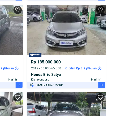
GRATIS ASURANSI 1 TAHUN*
TEST DRIVE DARI RUMAH
GRATIS BIAYA JASA PERAWATAN*
PENJUAL TERVERIFIKASI
Rp 135.000.000
.9 jt/bulan
2019 - 60.000-65.000 km
Cicilan Rp 3.2 jt/bulan
Honda Brio Satya
Hari ini
Kiaracondong
Hari ini
+4
+4
MOBIL BERGARANSI*
GRATIS ASURANSI 1 TAHUN*
TEST DRIVE DARI RUMAH
GRATIS BIAYA JASA PERAWATAN*
PENJUAL TERVERIFIKASI