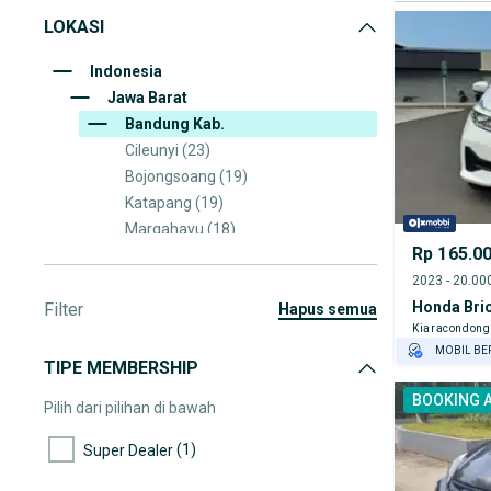
LOKASI
Indonesia
Jawa Barat
Bandung Kab.
Cileunyi
(23)
Bojongsoang
(19)
Katapang
(19)
Margahayu
(18)
Rp 165.0
Margaasih
(18)
Dayeuhkolot
(17)
Honda Brio
Filter
Cimeunyan
(15)
hapus semua
Kiaracondong
Cilengkrang
(15)
MOBIL BE
Soreang
(12)
TIPE MEMBERSHIP
GRATIS AS
BOOKING 
TEST DRIV
Pilih dari pilihan di bawah
GRATIS BI
(1)
Super Dealer