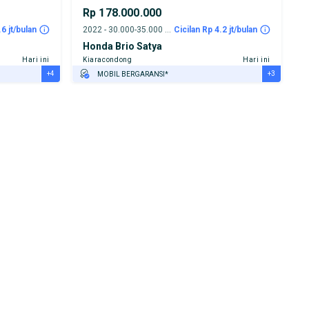
Rp 178.000.000
.6 jt/bulan
2022 - 30.000-35.000 km
Cicilan Rp 4.2 jt/bulan
Honda Brio Satya
Hari ini
Kiaracondong
Hari ini
+4
+3
MOBIL BERGARANSI*
GRATIS ASURANSI 1 TAHUN*
TEST DRIVE DARI RUMAH
GRATIS BIAYA JASA PERAWATAN*