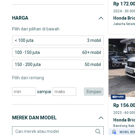
Rp 172.0
HARGA
Honda Brio
Jakarta Selat
Pilih dari pilihan di bawah
< 100 juta
3 mobil
100 -150 juta
60+ mobil
150 - 200 juta
50 mobil
Pilih dari rentang
sampai
simpan
Rp 156.0
MEREK DAN MODEL
Honda Brio
Bandung Kab
MOBIL BE