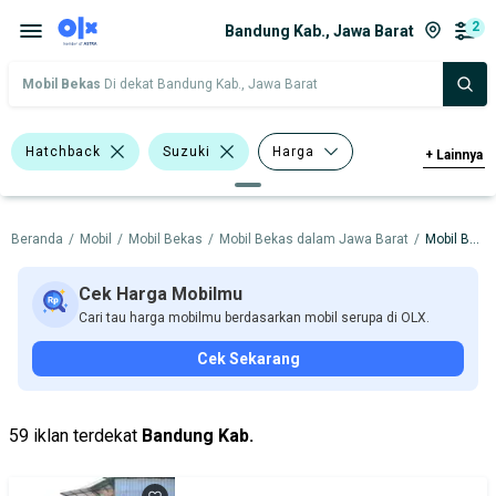
2
Bandung Kab., Jawa Barat
Mobil Bekas
Di dekat Bandung Kab., Jawa Barat
Hatchback
Suzuki
Harga
+
Lainnya
Merek Dan Model
Tahun
Beranda
/
Mobil
/
Mobil Bekas
/
Mobil Bekas dalam Jawa Barat
/
Mobil Bekas dalam Bandung Kab.
Tipe Bodi
Tipe Membership
Cek Harga Mobilmu
Cari tau harga mobilmu berdasarkan mobil serupa di OLX.
Cek Sekarang
59 iklan terdekat
Bandung Kab.