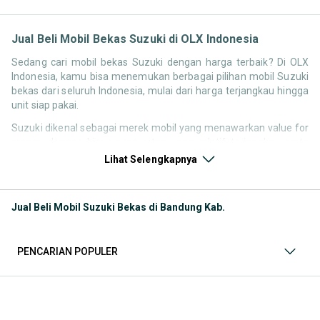
Jual Beli Mobil Bekas Suzuki di OLX Indonesia
Sedang cari mobil bekas Suzuki dengan harga terbaik? Di OLX
Indonesia, kamu bisa menemukan berbagai pilihan mobil Suzuki
bekas dari seluruh Indonesia, mulai dari harga terjangkau hingga
unit siap pakai.
Suzuki dikenal sebagai merek mobil yang menawarkan value for
money dengan biaya perawatan yang relatif terjangkau serta
konsumsi bahan bakar yang efisien. Hal ini membuat pencarian
Lihat Selengkapnya
seperti mobil bekas Suzuki, harga Suzuki bekas, atau Suzuki
second murah tetap tinggi di Indonesia.
Jual Beli Mobil Suzuki Bekas di Bandung Kab.
Melalui halaman ini, kamu bisa membandingkan berbagai listing
mobil bekas Suzuki berdasarkan harga, tahun, lokasi, hingga tipe
kendaraan tanpa perlu berpindah platform.
PENCARIAN POPULER
Model Mobil Bekas Suzuki yang Paling Banyak Dicari
Beberapa model Suzuki memiliki permintaan tinggi di pasar
mobil bekas karena harga yang kompetitif dan fungsional untuk