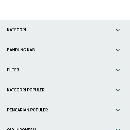
kebutuhan harian maupun keluarga.
Mobil keluarga dan MPV
Untuk kebutuhan keluarga, model MPV Suzuki cukup
mendominasi:
KATEGORI
Suzuki Ertiga
: mobil keluarga dengan kenyamanan dan
efisiensi bahan bakar
Suzuki XL7
: SUV 7-seater dengan tampilan lebih gagah
BANDUNG KAB.
Mobil harian dan city car
Untuk penggunaan dalam kota, beberapa model ini cukup
FILTER
populer:
Suzuki Ignis
: city car compact dengan desain unik dan praktis
Suzuki Baleno
: hatchback modern dengan kabin nyaman
KATEGORI POPULER
Kendaraan usaha dan niaga
Suzuki juga cukup kuat di segmen kendaraan komersial ringan:
PENCARIAN POPULER
Suzuki Carry
: pick-up andalan untuk kebutuhan usaha
OLX INDONESIA