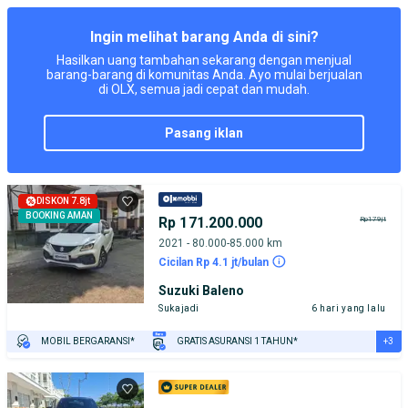
TEST DRIVE DARI RUMAH
GRATIS BIAYA JASA PERAWATAN*
Ingin melihat barang Anda di sini?
Hasilkan uang tambahan sekarang dengan menjual
barang-barang di komunitas Anda. Ayo mulai berjualan
di OLX, semua jadi cepat dan mudah.
pasang iklan
DISKON 7.8jt
BOOKING AMAN
Rp 171.200.000
Rp179jt
2021 - 80.000-85.000 km
Cicilan Rp 4.1 jt/bulan
Suzuki Baleno
Sukajadi
6 hari yang lalu
+3
MOBIL BERGARANSI*
GRATIS ASURANSI 1 TAHUN*
TEST DRIVE DARI RUMAH
GRATIS BIAYA JASA PERAWATAN*
PENJUAL TERVERIFIKASI