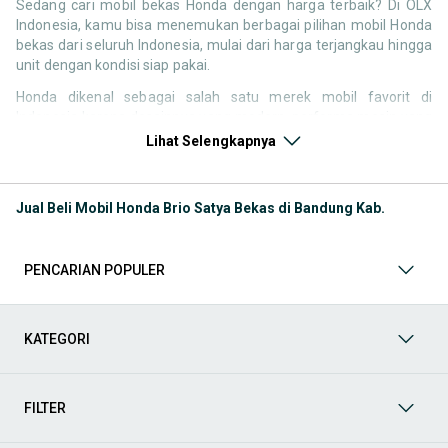
Sedang cari mobil bekas Honda dengan harga terbaik? Di OLX
Indonesia, kamu bisa menemukan berbagai pilihan mobil Honda
bekas dari seluruh Indonesia, mulai dari harga terjangkau hingga
unit dengan kondisi siap pakai.
Honda dikenal sebagai salah satu merek mobil favorit di
Indonesia karena desainnya yang modern, performa mesin yang
responsif, serta kenyamanan berkendara. Tidak heran jika
Lihat Selengkapnya
pencarian seperti mobil bekas Honda, harga Honda bekas, atau
Honda second terbaik terus tinggi setiap waktu.
Jual Beli Mobil Honda Brio Satya Bekas di Bandung Kab.
Melalui halaman ini, kamu bisa langsung membandingkan
berbagai listing mobil bekas Honda berdasarkan harga, tahun,
lokasi, hingga tipe kendaraan tanpa perlu berpindah platform.
PENCARIAN POPULER
Model Mobil Bekas Honda yang Paling Banyak Dicari
Beberapa model Honda memiliki permintaan tinggi di pasar
KATEGORI
mobil bekas karena kombinasi desain, performa, dan
kenyamanan. Berikut beberapa model yang paling sering dicari:
FILTER
Mobil harian dan city car
Untuk penggunaan dalam kota dan mobilitas harian, beberapa