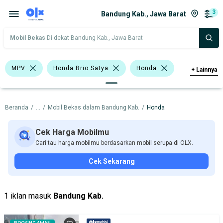
3
Bandung Kab., Jawa Barat
Mobil Bekas
Di dekat Bandung Kab., Jawa Barat
MPV
Honda Brio Satya
Honda
+
Lainnya
Harga
Merek Dan Model
Tahun
Beranda
/
...
/
Mobil Bekas dalam Bandung Kab.
/
Honda
Tipe Bodi
Tipe Membership
Cek Harga Mobilmu
Cari tau harga mobilmu berdasarkan mobil serupa di OLX.
Cek Sekarang
1 iklan masuk
Bandung Kab.