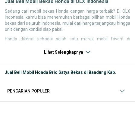
Jual Beli Mobil Bekas Honda di OLX Indonesia
Sedang cari mobil bekas Honda dengan harga terbaik? Di OLX
Indonesia, kamu bisa menemukan berbagai pilihan mobil Honda
bekas dari seluruh Indonesia, mulai dari harga terjangkau hingga
unit dengan kondisi siap pakai.
Honda dikenal sebagai salah satu merek mobil favorit di
Indonesia karena desainnya yang modern, performa mesin yang
responsif, serta kenyamanan berkendara. Tidak heran jika
Lihat Selengkapnya
pencarian seperti mobil bekas Honda, harga Honda bekas, atau
Honda second terbaik terus tinggi setiap waktu.
Jual Beli Mobil Honda Brio Satya Bekas di Bandung Kab.
Melalui halaman ini, kamu bisa langsung membandingkan
berbagai listing mobil bekas Honda berdasarkan harga, tahun,
lokasi, hingga tipe kendaraan tanpa perlu berpindah platform.
PENCARIAN POPULER
Model Mobil Bekas Honda yang Paling Banyak Dicari
Beberapa model Honda memiliki permintaan tinggi di pasar
mobil bekas karena kombinasi desain, performa, dan
kenyamanan. Berikut beberapa model yang paling sering dicari:
Mobil harian dan city car