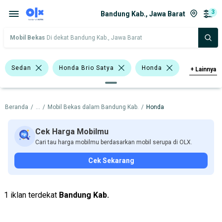
3
Bandung Kab., Jawa Barat
Mobil Bekas
Di dekat Bandung Kab., Jawa Barat
Sedan
Honda Brio Satya
Honda
+
Lainnya
Harga
Merek Dan Model
Tahun
Beranda
/
...
/
Mobil Bekas dalam Bandung Kab.
/
Honda
Tipe Bodi
Tipe Membership
Cek Harga Mobilmu
Cari tau harga mobilmu berdasarkan mobil serupa di OLX.
Cek Sekarang
1 iklan terdekat
Bandung Kab.