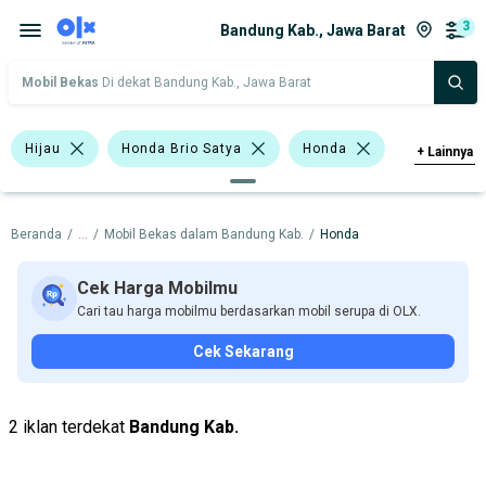
3
Bandung Kab., Jawa Barat
Mobil Bekas
Di dekat Bandung Kab., Jawa Barat
Hijau
Honda Brio Satya
Honda
+
Lainnya
Harga
Merek Dan Model
Tahun
Beranda
/
...
/
Mobil Bekas dalam Bandung Kab.
/
Honda
Tipe Bodi
Tipe Membership
Cek Harga Mobilmu
Cari tau harga mobilmu berdasarkan mobil serupa di OLX.
Cek Sekarang
2 iklan terdekat
Bandung Kab.