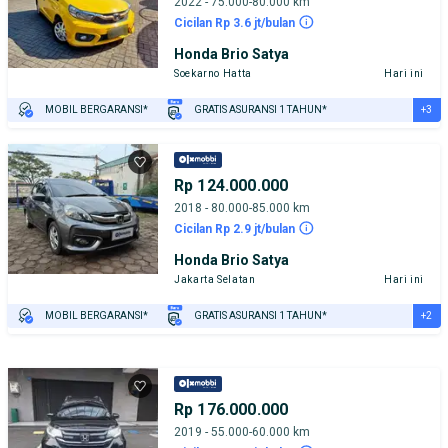
2022 - 75.000-80.000 km
Cicilan Rp 3.6 jt/bulan
Honda Brio Satya
Soekarno Hatta
Hari ini
+3
MOBIL BERGARANSI*
GRATIS ASURANSI 1 TAHUN*
TEST DRIVE DARI RUMAH
GRATIS BIAYA JASA PERAWATAN*
PENJUAL TERVERIFIKASI
Rp 124.000.000
2018 - 80.000-85.000 km
Cicilan Rp 2.9 jt/bulan
Honda Brio Satya
Jakarta Selatan
Hari ini
+2
MOBIL BERGARANSI*
GRATIS ASURANSI 1 TAHUN*
TEST DRIVE DARI RUMAH
GRATIS BIAYA JASA PERAWATAN*
Rp 176.000.000
2019 - 55.000-60.000 km