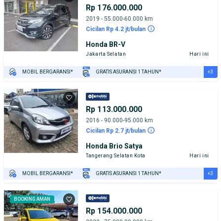
Rp 176.000.000
2019 - 55.000-60.000 km
Cicilan Rp 4.2 jt/bulan
Honda BR-V
Jakarta Selatan
Hari ini
+3
MOBIL BERGARANSI*
GRATIS ASURANSI 1 TAHUN*
TEST DRIVE DARI RUMAH
GRATIS BIAYA JASA PERAWATAN*
PENJUAL TERVERIFIKASI
Rp 113.000.000
2016 - 90.000-95.000 km
Cicilan Rp 2.7 jt/bulan
Honda Brio Satya
Tangerang Selatan Kota
Hari ini
+3
MOBIL BERGARANSI*
GRATIS ASURANSI 1 TAHUN*
TEST DRIVE DARI RUMAH
GRATIS BIAYA JASA PERAWATAN*
PENJUAL TERVERIFIKASI
BOOKING AMAN
Rp 154.000.000