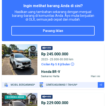
PENJUAL TERVERIFIKASI
Ingin melihat barang Anda di sini?
Hasilkan uang tambahan sekarang dengan menjual
barang-barang di komunitas Anda. Ayo mulai berjualan
di OLX, semua jadi cepat dan mudah.
pasang iklan
Rp 245.000.000
2023 - 25.000-30.000 km
Cicilan Rp 5.8 jt/bulan
Honda BR-V
Soekarno Hatta
Hari ini
+3
MOBIL BERGARANSI*
GRATIS ASURANSI 1 TAHUN*
TEST DRIVE DARI RUMAH
GRATIS BIAYA JASA PERAWATAN*
PENJUAL TERVERIFIKASI
BOOKING AMAN
Rp 229.000.000