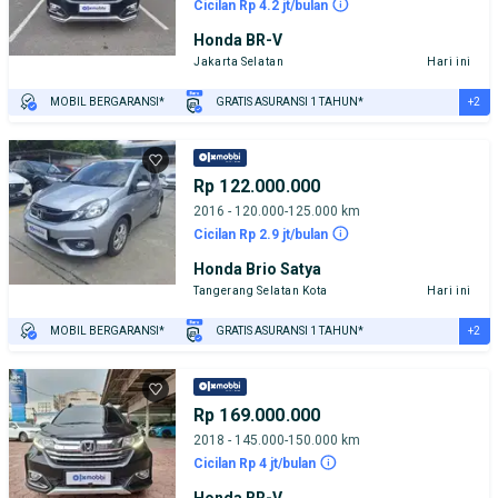
Cicilan Rp 4.2 jt/bulan
Honda BR-V
Jakarta Selatan
Hari ini
+2
MOBIL BERGARANSI*
GRATIS ASURANSI 1 TAHUN*
TEST DRIVE DARI RUMAH
GRATIS BIAYA JASA PERAWATAN*
Rp 122.000.000
2016 - 120.000-125.000 km
Cicilan Rp 2.9 jt/bulan
Honda Brio Satya
Tangerang Selatan Kota
Hari ini
+2
MOBIL BERGARANSI*
GRATIS ASURANSI 1 TAHUN*
TEST DRIVE DARI RUMAH
GRATIS BIAYA JASA PERAWATAN*
Rp 169.000.000
2018 - 145.000-150.000 km
Cicilan Rp 4 jt/bulan
Honda BR-V