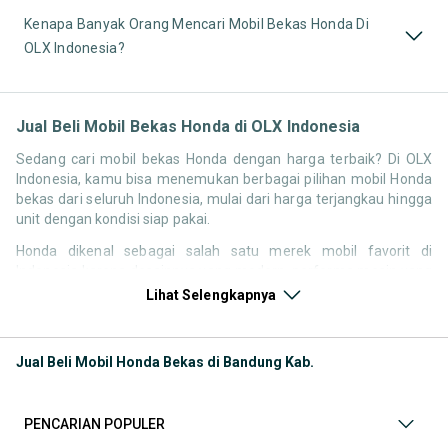
Kenapa Banyak Orang Mencari Mobil Bekas Honda Di
OLX Indonesia?
Jual Beli Mobil Bekas Honda di OLX Indonesia
Sedang cari mobil bekas Honda dengan harga terbaik? Di OLX
Indonesia, kamu bisa menemukan berbagai pilihan mobil Honda
bekas dari seluruh Indonesia, mulai dari harga terjangkau hingga
unit dengan kondisi siap pakai.
Honda dikenal sebagai salah satu merek mobil favorit di
Indonesia karena desainnya yang modern, performa mesin yang
responsif, serta kenyamanan berkendara. Tidak heran jika
Lihat Selengkapnya
pencarian seperti mobil bekas Honda, harga Honda bekas, atau
Honda second terbaik terus tinggi setiap waktu.
Jual Beli Mobil Honda Bekas di Bandung Kab.
Melalui halaman ini, kamu bisa langsung membandingkan
berbagai listing mobil bekas Honda berdasarkan harga, tahun,
lokasi, hingga tipe kendaraan tanpa perlu berpindah platform.
PENCARIAN POPULER