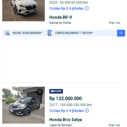
2022 - 55.000-60.000 km
Cicilan Rp 5.4 jt/bulan
Honda BR-V
Soekarno Hatta
Hari ini
+3
MOBIL BERGARANSI*
GRATIS ASURANSI 1 TAHUN*
TEST DRIVE DARI RUMAH
GRATIS BIAYA JASA PERAWATAN*
PENJUAL TERVERIFIKASI
Rp 122.000.000
2017 - 100.000-105.000 km
Cicilan Rp 2.9 jt/bulan
Honda Brio Satya
Jakarta Selatan
Hari ini