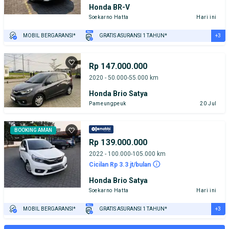
Honda BR-V
Soekarno Hatta
Hari ini
+3
MOBIL BERGARANSI*
GRATIS ASURANSI 1 TAHUN*
TEST DRIVE DARI RUMAH
GRATIS BIAYA JASA PERAWATAN*
PENJUAL TERVERIFIKASI
Rp 147.000.000
2020 - 50.000-55.000 km
Honda Brio Satya
Pameungpeuk
20 Jul
BOOKING AMAN
Rp 139.000.000
2022 - 100.000-105.000 km
Cicilan Rp 3.3 jt/bulan
Honda Brio Satya
Soekarno Hatta
Hari ini
+3
MOBIL BERGARANSI*
GRATIS ASURANSI 1 TAHUN*
TEST DRIVE DARI RUMAH
GRATIS BIAYA JASA PERAWATAN*