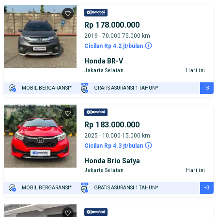
PENJUAL TERVERIFIKASI
Rp 178.000.000
2019 - 70.000-75.000 km
Cicilan Rp 4.2 jt/bulan
Honda BR-V
Jakarta Selatan
Hari ini
+3
MOBIL BERGARANSI*
GRATIS ASURANSI 1 TAHUN*
TEST DRIVE DARI RUMAH
GRATIS BIAYA JASA PERAWATAN*
PENJUAL TERVERIFIKASI
Rp 183.000.000
2025 - 10.000-15.000 km
Cicilan Rp 4.3 jt/bulan
Honda Brio Satya
Jakarta Selatan
Hari ini
+3
MOBIL BERGARANSI*
GRATIS ASURANSI 1 TAHUN*
TEST DRIVE DARI RUMAH
GRATIS BIAYA JASA PERAWATAN*
PENJUAL TERVERIFIKASI