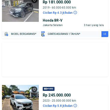
Rp 181.000.000
2019 - 60.000-65.000 km
Cicilan Rp 4.3 jt/bulan
Honda BR-V
Jakarta Selatan
3 hari yang lalu
+3
MOBIL BERGARANSI*
GRATIS ASURANSI 1 TAHUN*
TEST DRIVE DARI RUMAH
GRATIS BIAYA JASA PERAWATAN*
PENJUAL TERVERIFIKASI
Rp 245.000.000
2023 - 25.000-30.000 km
Cicilan Rp 5.8 jt/bulan