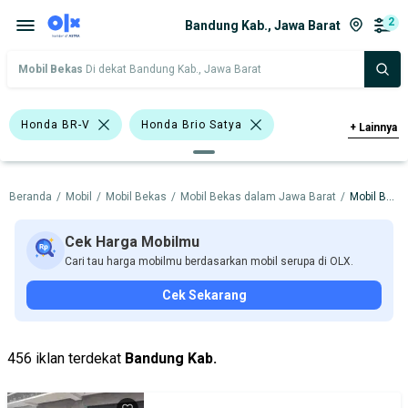
2
Bandung Kab., Jawa Barat
Mobil Bekas
Di dekat Bandung Kab., Jawa Barat
Honda BR-V
Honda Brio Satya
+
Lainnya
Honda
Beranda
/
Mobil
/
Mobil Bekas
/
Mobil Bekas dalam Jawa Barat
/
Mobil Bekas dalam Bandung Kab.
Harga
Merek Dan Model
Tahun
Tipe Bodi
Tipe Membership
Cek Harga Mobilmu
Cari tau harga mobilmu berdasarkan mobil serupa di OLX.
Cek Sekarang
456 iklan terdekat
Bandung Kab.