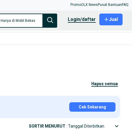
Promo
OLX News
Pusat Bantuan
FAQ
login/daftar
Jual
Hanya di Mobil Bekas
hapus semua
Cek Sekarang
SORTIR MENURUT
: Tanggal Diterbitkan