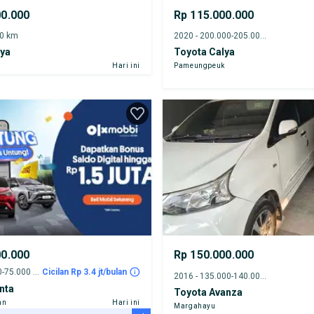
00.000
Rp 115.000.000
00 km
2020 - 200.000-205.000 km
lya
Toyota Calya
Hari ini
Pameungpeuk
00.000
Rp 150.000.000
2016 - 70.000-75.000 km
Cicilan Rp 3.4 jt/bulan
2016 - 135.000-140.000 km
nta
Toyota Avanza
an
Hari ini
Margahayu