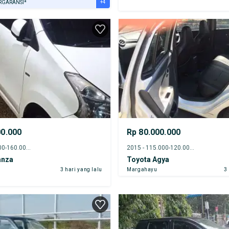
+4
RGARANSI*
URANSI 1 TAHUN*
E DARI RUMAH
AYA JASA PERAWATAN*
ERVERIFIKASI
00.000
Rp 80.000.000
2013 - 155.000-160.000 km
2015 - 115.000-120.000 km
anza
Toyota Agya
3 hari yang lalu
Margahayu
3