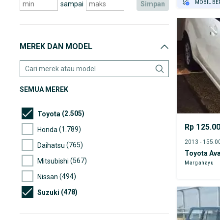
MOBIL BE
sampai
simpan
GRATIS AS
TEST DRIV
GRATIS BI
MEREK DAN MODEL
PENJUAL T
SEMUA MEREK
(2.505)
Toyota
Rp 125.0
(1.789)
Honda
(765)
Daihatsu
Toyota Av
(567)
Mitsubishi
Margahayu
(494)
Nissan
(478)
Suzuki
(213)
Mazda