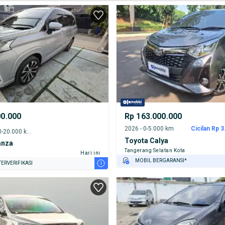
00.000
Rp 163.000.000
2026 - 0-5.000 km
Cicilan Rp 3
2022 - 15.000-20.000 km
Toyota Calya
anza
Tangerang Selatan Kota
k
Hari ini
MOBIL BERGARANSI*
i
ERVERIFIKASI
GRATIS ASURANSI 1 TAHUN*
TEST DRIVE DARI RUMAH
GRATIS BIAYA JASA PERAWATAN*