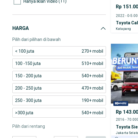
(11)
Hanya Iklan Video
Rp 151.0
2022 - 0-5.0
Toyota Ca
HARGA
Katapang
Pilih dari pilihan di bawah
< 100 juta
270+ mobil
100 -150 juta
510+ mobil
150 - 200 juta
540+ mobil
200 - 250 juta
470+ mobil
250 - 300 juta
190+ mobil
Rp 143.0
>300 juta
540+ mobil
Pilih dari rentang
Toyota Sie
Jakarta Selat