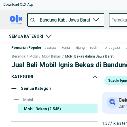
Download OLX App
SEMUA KATEGORI
Pencarian Populer
:
avanza
-
xenia
-
kijang
-
rush
-
honda jazz
-
Beranda
/
Mobil
/
Mobil Bekas
/
Mobil Bekas dalam Jawa Barat
Jual Beli Mobil Ignis Bekas di Bandun
KATEGORI
Suzuki Igni
Semua Kategori
Cek
Mobil
Cari
Mobil Bekas
(2.545)
1.377 iklan te