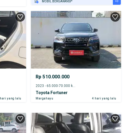
+3
MOBIL BERGARANSI*
GRATIS ASURANSI 1 TAHUN*
TEST DRIVE DARI RUMAH
GRATIS BIAYA JASA PERAWATAN*
Rp 510.000.000
2023 - 65.000-70.000 km
Toyota Fortuner
 hari yang lalu
Margahayu
4 hari yang lalu