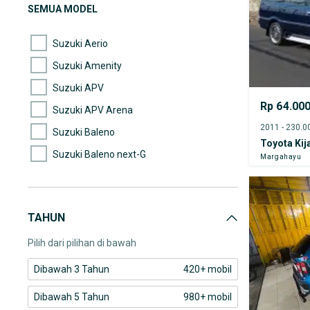
(201)
Hyundai
SEMUA MODEL
(175)
Mercedes-Benz
Suzuki Aerio
Suzuki Amenity
Suzuki APV
Rp 64.00
Suzuki APV Arena
Suzuki Baleno
Toyota Kij
Suzuki Baleno next-G
Margahayu
Suzuki Caribian
Suzuki Carry
TAHUN
Suzuki Carry Pick-up
Pilih dari pilihan di bawah
Dibawah 3 Tahun
420+ mobil
Dibawah 5 Tahun
980+ mobil