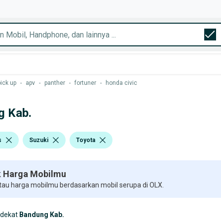
pick up
-
apv
-
panther
-
fortuner
-
honda civic
g Kab.
s
Suzuki
Toyota
 Harga Mobilmu
 tau harga mobilmu berdasarkan mobil serupa di OLX.
rdekat
Bandung Kab.