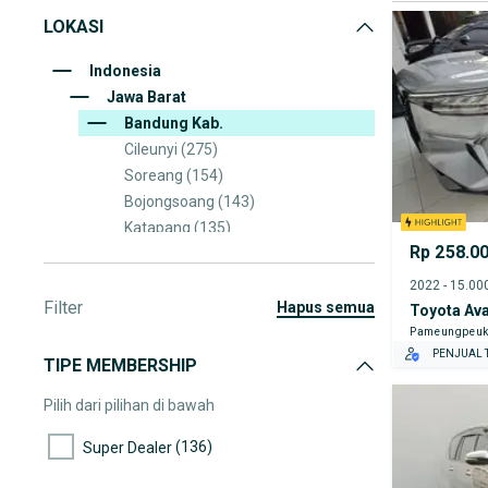
LOKASI
Indonesia
Jawa Barat
Bandung Kab.
Cileunyi
(275)
Soreang
(154)
Bojongsoang
(143)
Katapang
(135)
Rp 258.0
Baleendah
(113)
Margahayu
(100)
Filter
Banjaran
(97)
hapus semua
Toyota Av
Cicalengka
(96)
Pameungpeu
PENJUAL T
Majalaya
(94)
TIPE MEMBERSHIP
Pilih dari pilihan di bawah
(136)
Super Dealer