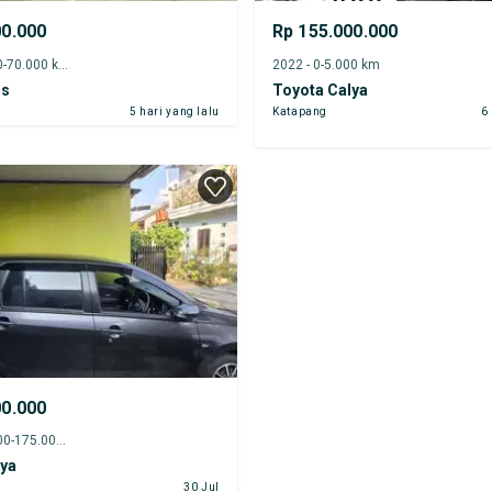
00.000
Rp 155.000.000
2017 - 65.000-70.000 km
2022 - 0-5.000 km
is
Toyota Calya
5 hari yang lalu
Katapang
6
00.000
2019 - 170.000-175.000 km
lya
30 Jul