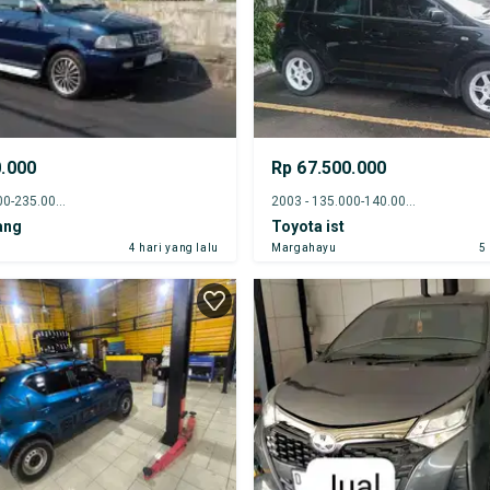
0.000
Rp 67.500.000
2011 - 230.000-235.000 km
2003 - 135.000-140.000 km
ang
Toyota ist
4 hari yang lalu
Margahayu
5