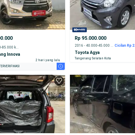
00.000
Rp 95.000.000
2016 - 40.000-45.000 km
Cicilan Rp 2
2019 - 80.000-85.000 km
Toyota Agya
ang Innova
Tangerang Selatan Kota
2 hari yang lalu
i
ERVERIFIKASI