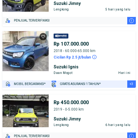
Suzuki Jimny
Lengkong
5 hari yang lalu
i
PENJUAL TERVERIFIKASI
Rp 107.000.000
2018 - 60.000-65.000 km
Cicilan Rp 2.5 jt/bulan
Suzuki Ignis
Daan Mogot
Hari ini
+3
MOBIL BERGARANSI*
GRATIS ASURANSI 1 TAHUN*
TEST DRIVE DARI RUMAH
GRATIS BIAYA JASA PERAWATAN*
PENJUAL TERVERIFIKASI
Rp 450.000.000
2019 - 0-5.000 km
Suzuki Jimny
Lengkong
6 hari yang lalu
i
PENJUAL TERVERIFIKASI