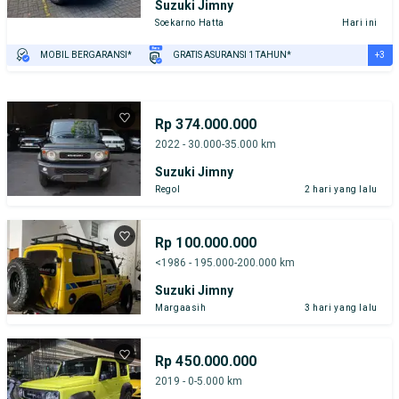
Suzuki Jimny
Soekarno Hatta
Hari ini
+3
MOBIL BERGARANSI*
GRATIS ASURANSI 1 TAHUN*
TEST DRIVE DARI RUMAH
GRATIS BIAYA JASA PERAWATAN*
PENJUAL TERVERIFIKASI
Rp 374.000.000
2022 - 30.000-35.000 km
Suzuki Jimny
Regol
2 hari yang lalu
Rp 100.000.000
<1986 - 195.000-200.000 km
Suzuki Jimny
Margaasih
3 hari yang lalu
Rp 450.000.000
2019 - 0-5.000 km