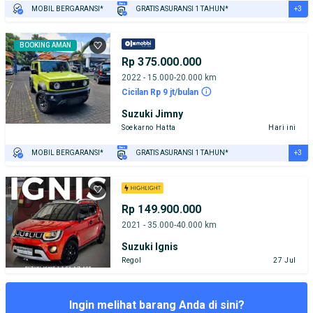
+3
MOBIL BERGARANSI*
GRATIS ASURANSI 1 TAHUN*
TEST DRIVE DARI RUMAH
GRATIS BIAYA JASA PERAWATAN*
PENJUAL TERVERIFIKASI
BOOKING AMAN
Rp 375.000.000
2022 - 15.000-20.000 km
Cicilan Rp 9 jt/bulan
Suzuki Jimny
Soekarno Hatta
Hari ini
+3
MOBIL BERGARANSI*
GRATIS ASURANSI 1 TAHUN*
TEST DRIVE DARI RUMAH
GRATIS BIAYA JASA PERAWATAN*
PENJUAL TERVERIFIKASI
Rp 149.900.000
2021 - 35.000-40.000 km
Suzuki Ignis
Regol
27 Jul
Ingin melihat barang Anda di sini?