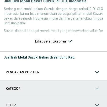
Jual Beli Mobil Bekas Suzuki di OLX Indonesia
Sedang cari mobil bekas Suzuki dengan harga terbaik? Di OLX
Indonesia, kamu bisa menemukan berbagai pilihan mobil Suzuki
bekas dari seluruh Indonesia, mulai dari harga terjangkau hingga
unit siap pakai.
Suzuki dikenal sebagai merek mobil yang menawarkan value for
money dengan biaya perawatan yang relatif terjangkau serta
konsumsi bahan bakar yang efisien. Hal ini membuat pencarian
Lihat Selengkapnya
seperti mobil bekas Suzuki, harga Suzuki bekas, atau Suzuki
second murah tetap tinggi di Indonesia.
Jual Beli Mobil Suzuki Bekas di Bandung Kab.
Melalui halaman ini, kamu bisa membandingkan berbagai listing
mobil bekas Suzuki berdasarkan harga, tahun, lokasi, hingga tipe
kendaraan tanpa perlu berpindah platform.
PENCARIAN POPULER
Model Mobil Bekas Suzuki yang Paling Banyak Dicari
Beberapa model Suzuki memiliki permintaan tinggi di pasar
KATEGORI
mobil bekas karena harga yang kompetitif dan fungsional untuk
kebutuhan harian maupun keluarga.
FILTER
Mobil keluarga dan MPV