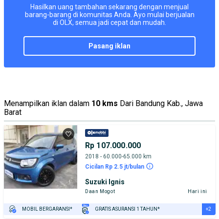
Hasilkan uang tambahan sekarang dengan menjual
barang-barang di komunitas Anda. Ayo mulai berjualan
di OLX, semua jadi cepat dan mudah.
pasang iklan
Menampilkan iklan dalam
10 kms
Dari Bandung Kab., Jawa
Barat
Rp 107.000.000
2018 - 60.000-65.000 km
Cicilan Rp 2.5 jt/bulan
Suzuki Ignis
Daan Mogot
Hari ini
+2
MOBIL BERGARANSI*
GRATIS ASURANSI 1 TAHUN*