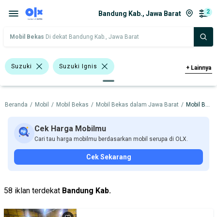
2
Bandung Kab., Jawa Barat
Mobil Bekas
Di dekat Bandung Kab., Jawa Barat
Suzuki
Suzuki Ignis
+
Lainnya
Suzuki Jimny
Beranda
/
Mobil
/
Mobil Bekas
/
Mobil Bekas dalam Jawa Barat
/
Mobil Bekas dalam Bandung Kab.
Harga
Merek Dan Model
Tahun
Tipe Bodi
Tipe Membership
Cek Harga Mobilmu
Cari tau harga mobilmu berdasarkan mobil serupa di OLX.
Cek Sekarang
58 iklan terdekat
Bandung Kab.