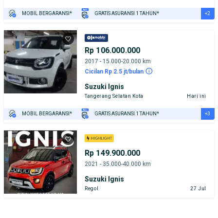
+2
MOBIL BERGARANSI*
GRATIS ASURANSI 1 TAHUN*
TEST DRIVE DARI RUMAH
GRATIS BIAYA JASA PERAWATAN*
Rp 106.000.000
2017 - 15.000-20.000 km
Cicilan Rp 2.5 jt/bulan
Suzuki Ignis
Tangerang Selatan Kota
Hari ini
+3
MOBIL BERGARANSI*
GRATIS ASURANSI 1 TAHUN*
TEST DRIVE DARI RUMAH
GRATIS BIAYA JASA PERAWATAN*
PENJUAL TERVERIFIKASI
Rp 149.900.000
2021 - 35.000-40.000 km
Suzuki Ignis
Regol
27 Jul