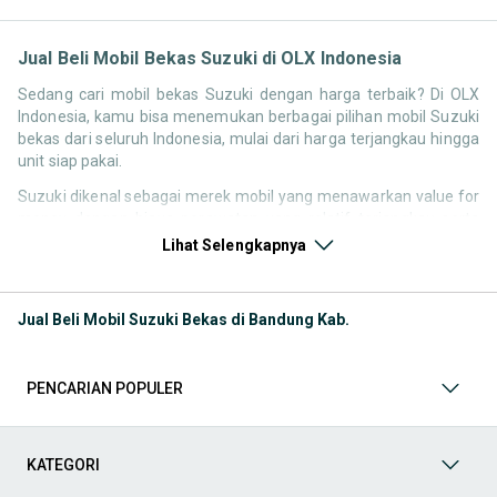
Jual Beli Mobil Bekas Suzuki di OLX Indonesia
Sedang cari mobil bekas Suzuki dengan harga terbaik? Di OLX
Indonesia, kamu bisa menemukan berbagai pilihan mobil Suzuki
bekas dari seluruh Indonesia, mulai dari harga terjangkau hingga
unit siap pakai.
Suzuki dikenal sebagai merek mobil yang menawarkan value for
money dengan biaya perawatan yang relatif terjangkau serta
konsumsi bahan bakar yang efisien. Hal ini membuat pencarian
Lihat Selengkapnya
seperti mobil bekas Suzuki, harga Suzuki bekas, atau Suzuki
second murah tetap tinggi di Indonesia.
Jual Beli Mobil Suzuki Bekas di Bandung Kab.
Melalui halaman ini, kamu bisa membandingkan berbagai listing
mobil bekas Suzuki berdasarkan harga, tahun, lokasi, hingga tipe
kendaraan tanpa perlu berpindah platform.
PENCARIAN POPULER
Model Mobil Bekas Suzuki yang Paling Banyak Dicari
Beberapa model Suzuki memiliki permintaan tinggi di pasar
KATEGORI
mobil bekas karena harga yang kompetitif dan fungsional untuk