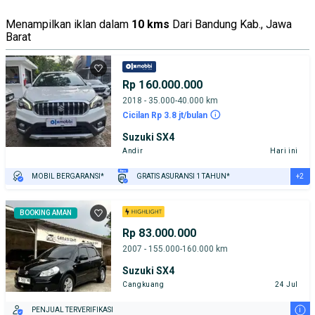
Menampilkan iklan dalam
10 kms
Dari Bandung Kab., Jawa
Barat
Rp 160.000.000
2018 - 35.000-40.000 km
Cicilan Rp 3.8 jt/bulan
Suzuki SX4
Andir
Hari ini
+2
MOBIL BERGARANSI*
GRATIS ASURANSI 1 TAHUN*
TEST DRIVE DARI RUMAH
GRATIS BIAYA JASA PERAWATAN*
BOOKING AMAN
Rp 83.000.000
2007 - 155.000-160.000 km
Suzuki SX4
Cangkuang
24 Jul
i
PENJUAL TERVERIFIKASI