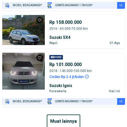
+2
MOBIL BERGARANSI*
GRATIS ASURANSI 1 TAHUN*
TEST DRIVE DARI RUMAH
GRATIS BIAYA JASA PERAWATAN*
Rp 158.000.000
2016 - 65.000-70.000 km
Suzuki SX4
Regol
01 Agu
Rp 101.000.000
2018 - 145.000-150.000 km
Cicilan Rp 2.4 jt/bulan
Suzuki Ignis
Purwakarta
Hari ini
+2
MOBIL BERGARANSI*
GRATIS ASURANSI 1 TAHUN*
TEST DRIVE DARI RUMAH
GRATIS BIAYA JASA PERAWATAN*
muat lainnya