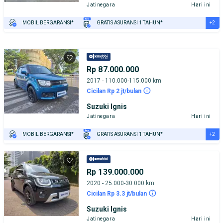
Jatinegara
Hari ini
+2
MOBIL BERGARANSI*
GRATIS ASURANSI 1 TAHUN*
TEST DRIVE DARI RUMAH
GRATIS BIAYA JASA PERAWATAN*
Rp 87.000.000
2017 - 110.000-115.000 km
Cicilan Rp 2 jt/bulan
Suzuki Ignis
Jatinegara
Hari ini
+2
MOBIL BERGARANSI*
GRATIS ASURANSI 1 TAHUN*
TEST DRIVE DARI RUMAH
GRATIS BIAYA JASA PERAWATAN*
Rp 139.000.000
2020 - 25.000-30.000 km
Cicilan Rp 3.3 jt/bulan
Suzuki Ignis
Jatinegara
Hari ini