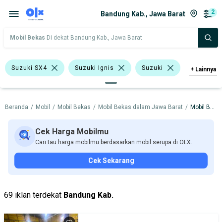
2
Bandung Kab., Jawa Barat
Mobil Bekas
Di dekat Bandung Kab., Jawa Barat
Suzuki SX4
Suzuki Ignis
Suzuki
+
Lainnya
Harga
Merek Dan Model
Tahun
Beranda
/
Mobil
/
Mobil Bekas
/
Mobil Bekas dalam Jawa Barat
/
Mobil Bekas dalam Bandung Kab.
Tipe Bodi
Tipe Membership
Cek Harga Mobilmu
Cari tau harga mobilmu berdasarkan mobil serupa di OLX.
Cek Sekarang
69 iklan terdekat
Bandung Kab.