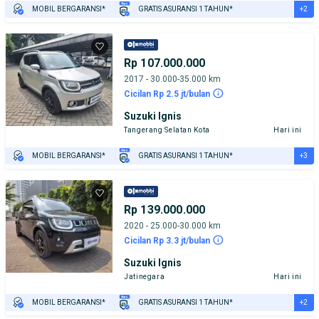
+2
MOBIL BERGARANSI*
GRATIS ASURANSI 1 TAHUN*
TEST DRIVE DARI RUMAH
GRATIS BIAYA JASA PERAWATAN*
Rp 107.000.000
2017 - 30.000-35.000 km
Cicilan Rp 2.5 jt/bulan
Suzuki Ignis
Tangerang Selatan Kota
Hari ini
+3
MOBIL BERGARANSI*
GRATIS ASURANSI 1 TAHUN*
TEST DRIVE DARI RUMAH
GRATIS BIAYA JASA PERAWATAN*
PENJUAL TERVERIFIKASI
Rp 139.000.000
2020 - 25.000-30.000 km
Cicilan Rp 3.3 jt/bulan
Suzuki Ignis
Jatinegara
Hari ini
+2
MOBIL BERGARANSI*
GRATIS ASURANSI 1 TAHUN*