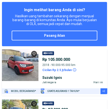
TEST DRIVE DARI RUMAH
GRATIS BIAYA JASA PERAWATAN*
Ingin melihat barang Anda di sini?
Hasilkan uang tambahan sekarang dengan menjual
barang-barang di komunitas Anda. Ayo mulai berjualan
di OLX, semua jadi cepat dan mudah.
pasang iklan
Rp 105.000.000
2018 - 90.000-95.000 km
Cicilan Rp 2.5 jt/bulan
Suzuki Ignis
Jatinegara
Hari ini
+2
MOBIL BERGARANSI*
GRATIS ASURANSI 1 TAHUN*
TEST DRIVE DARI RUMAH
GRATIS BIAYA JASA PERAWATAN*