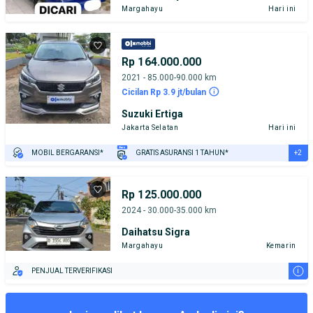
Margahayu
Hari ini
Rp 164.000.000
2021 - 85.000-90.000 km
Cicilan Rp 3.9 jt/bulan
Suzuki Ertiga
Jakarta Selatan
Hari ini
+2
MOBIL BERGARANSI*
GRATIS ASURANSI 1 TAHUN*
TEST DRIVE DARI RUMAH
GRATIS BIAYA JASA PERAWATAN*
Rp 125.000.000
2024 - 30.000-35.000 km
Daihatsu Sigra
Margahayu
Kemarin
i
PENJUAL TERVERIFIKASI