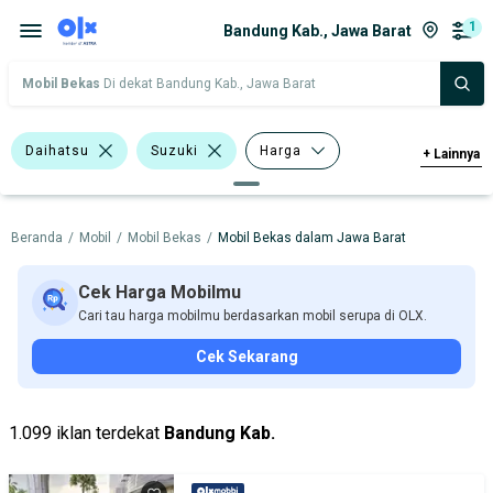
1
Bandung Kab., Jawa Barat
Mobil Bekas
Di dekat Bandung Kab., Jawa Barat
Daihatsu
Suzuki
Harga
+
Lainnya
Merek Dan Model
Tahun
Beranda
/
Mobil
/
Mobil Bekas
/
Mobil Bekas dalam Jawa Barat
Tipe Bodi
Tipe Membership
Cek Harga Mobilmu
Cari tau harga mobilmu berdasarkan mobil serupa di OLX.
Cek Sekarang
1.099 iklan terdekat
Bandung Kab.