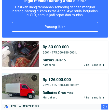
Ingin melihat barang Anda di sini?
Hasilkan uang tambahan sekarang dengan menjual
barang-barang di komunitas Anda. Ayo mulai berjualan
di OLX, semua jadi cepat dan mudah.
pasang iklan
Rp 33.000.000
2001 - 175.000-180.000 km
Suzuki Baleno
Katapang
2 hari yang lalu
Rp 126.000.000
2021 - 135.000-140.000 km
Daihatsu Gran max
Margahayu
4 hari yang lalu
i
PENJUAL TERVERIFIKASI