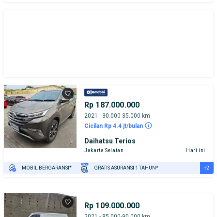
Rp 187.000.000
2021 - 30.000-35.000 km
Cicilan Rp 4.4 jt/bulan
Daihatsu Terios
Jakarta Selatan
Hari ini
+2
MOBIL BERGARANSI*
GRATIS ASURANSI 1 TAHUN*
TEST DRIVE DARI RUMAH
GRATIS BIAYA JASA PERAWATAN*
Rp 109.000.000
2021 - 85.000-90.000 km