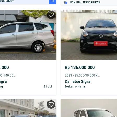
+3
RGARANSI*
PENJUAL TERVERIFIKASI
URANSI 1 TAHUN*
E DARI RUMAH
AYA JASA PERAWATAN*
0.000
Rp 136.000.000
2018 - 135.000-140.000 km
2023 - 25.000-30.000 km
igra
Daihatsu Sigra
ng
31 Jul
Soekarno Hatta