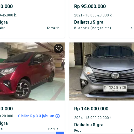
00.000
Rp 95.000.000
2024 - 40.000-45.000 km
2021 - 15.000-20.000 km
igra
Daihatsu Sigra
aler
Kemarin
Buahbatu (Margacinta)
4
00.000
Rp 146.000.000
2023 - 15.000-20.000 km
Cicilan Rp 3.3 jt/bulan
2024 - 15.000-20.000 km
igra
Daihatsu Sigra
an
Hari ini
Regol
5