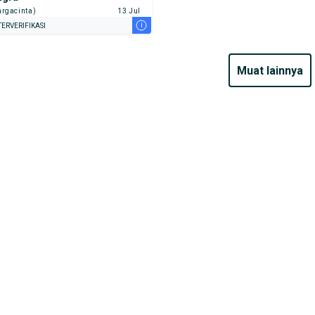
rgacinta)
13 Jul
i
ERVERIFIKASI
muat lainnya