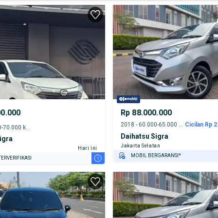
00.000
Rp 88.000.000
2018 - 60.000-65.000 km
Cicilan Rp 2
2022 - 65.000-70.000 km
Daihatsu Sigra
igra
Jakarta Selatan
Hari ini
MOBIL BERGARANSI*
i
ERVERIFIKASI
GRATIS ASURANSI 1 TAHUN*
TEST DRIVE DARI RUMAH
GRATIS BIAYA JASA PERAWATAN*