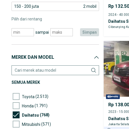
Rp 132.5
150 - 200 juta
2 mobil
Pilih dari rentang
Daihatsu S
Cibeunying K
sampai
simpan
MEREK DAN MODEL
SEMUA MEREK
(2.513)
Toyota
Rp 138.0
(1.791)
Honda
(768)
Daihatsu
Daihatsu S
(571)
Mitsubishi
Jakarta Selat