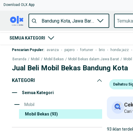
Download OLX App
SEMUA KATEGORI
Pencarian Populer
:
avanza
-
pajero
-
fortuner
-
brio
-
honda jazz
-
Beranda
/
Mobil
/
Mobil Bekas
/
Mobil Bekas dalam Jawa Barat
/
Mobil
Jual Beli Mobil Bekas Bandung Kota
KATEGORI
Daihatsu Si
Semua Kategori
Cek
Mobil
Cari
Mobil Bekas
(93)
93 iklan terde