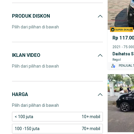
PRODUK DISKON
Pilih dari pilihan di bawah
Rp 117.0
Daihatsu S
IKLAN VIDEO
Regol
Pilih dari pilihan di bawah
PENJUAL T
HARGA
Pilih dari pilihan di bawah
< 100 juta
10+ mobil
100 -150 juta
70+ mobil