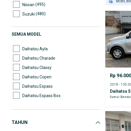
MOBIL BE
(495)
Nissan
GRATIS AS
(480)
Suzuki
TEST DRIV
GRATIS BI
(215)
Mazda
(199)
Hyundai
SEMUA MODEL
(175)
Mercedes-Benz
Daihatsu Ayla
Daihatsu Charade
Daihatsu Classy
Rp 96.00
Daihatsu Copen
Daihatsu Espass
Daihatsu S
Daihatsu Espass Box
Sumur Bandu
Daihatsu Feroza
Daihatsu Gran max
TAHUN
Daihatsu Gran Max MB