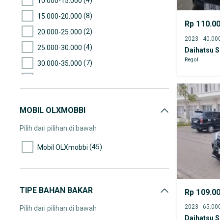
10.000-15.000
(8)
15.000-20.000
Rp 110.0
(2)
20.000-25.000
(4)
25.000-30.000
Daihatsu S
Regol
(7)
30.000-35.000
(4)
35.000-40.000
(3)
40.000-45.000
MOBIL OLXMOBBI
(13)
45.000-50.000
(7)
50.000-55.000
Pilih dari pilihan di bawah
(1)
55.000-60.000
(45)
Mobil OLXmobbi
(7)
60.000-65.000
(5)
65.000-70.000
(1)
70.000-75.000
TIPE BAHAN BAKAR
Rp 109.0
(3)
75.000-80.000
Pilih dari pilihan di bawah
Daihatsu S
(2)