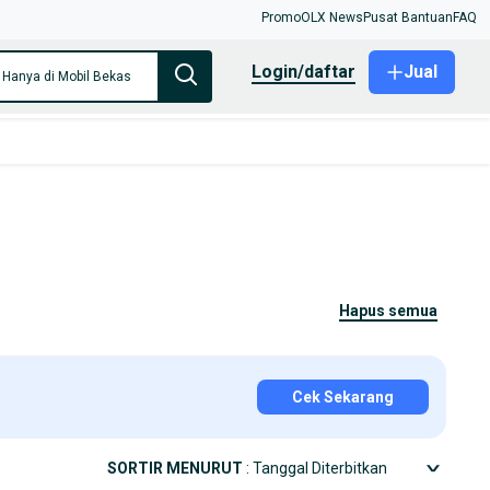
Promo
OLX News
Pusat Bantuan
FAQ
login/daftar
Jual
Hanya di Mobil Bekas
hapus semua
Cek Sekarang
SORTIR MENURUT
: Tanggal Diterbitkan