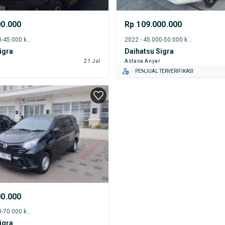
00.000
Rp 109.000.000
2023 - 40.000-45.000 km
2022 - 45.000-50.000 km
igra
Daihatsu Sigra
21 Jul
Astana Anyar
PENJUAL TERVERIFIKASI
00.000
2023 - 65.000-70.000 km
igra