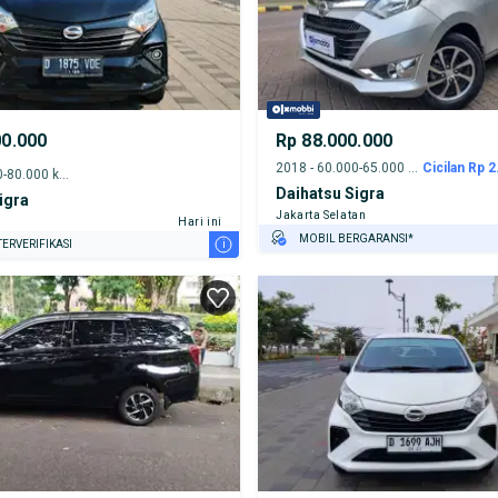
00.000
Rp 88.000.000
2018 - 60.000-65.000 km
Cicilan Rp 2
2021 - 75.000-80.000 km
Daihatsu Sigra
igra
Jakarta Selatan
Hari ini
MOBIL BERGARANSI*
i
ERVERIFIKASI
GRATIS ASURANSI 1 TAHUN*
TEST DRIVE DARI RUMAH
GRATIS BIAYA JASA PERAWATAN*
PENJUAL TERVERIFIKASI