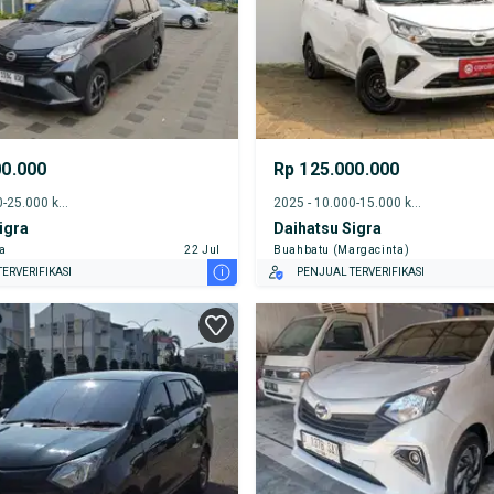
00.000
Rp 125.000.000
2024 - 20.000-25.000 km
2025 - 10.000-15.000 km
igra
Daihatsu Sigra
ta
22 Jul
Buahbatu (Margacinta)
i
ERVERIFIKASI
PENJUAL TERVERIFIKASI