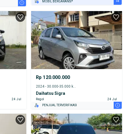
+4
MOBIL BERGARANSI*
i
GRATIS ASURANSI 1 TAHUN*
TEST DRIVE DARI RUMAH
GRATIS BIAYA JASA PERAWATAN*
PENJUAL TERVERIFIKASI
Rp 120.000.000
2024 - 30.000-35.000 km
Daihatsu Sigra
24 Jul
Regol
24 Jul
i
PENJUAL TERVERIFIKASI