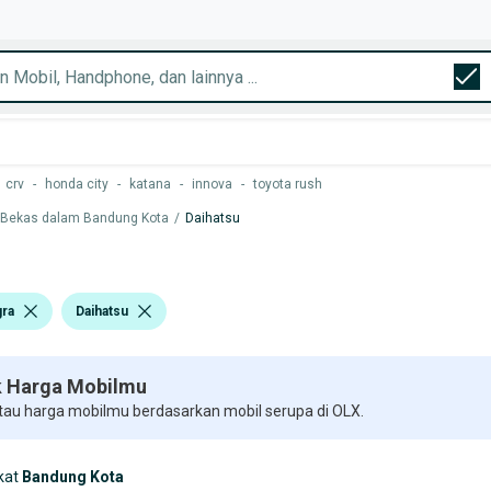
crv
-
honda city
-
katana
-
innova
-
toyota rush
 Bekas dalam Bandung Kota
/
Daihatsu
gra
Daihatsu
 Harga Mobilmu
 tau harga mobilmu berdasarkan mobil serupa di OLX.
kat
Bandung Kota