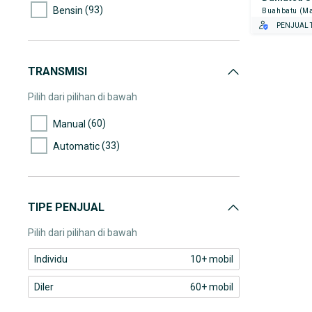
80.000-85.000
(93)
Bensin
Buahbatu (Ma
(2)
85.000-90.000
PENJUAL T
(3)
90.000-95.000
(2)
95.000-100.000
TRANSMISI
(2)
100.000-105.000
Pilih dari pilihan di bawah
(2)
105.000-110.000
(60)
Manual
(2)
110.000-115.000
(33)
Automatic
(1)
115.000-120.000
(2)
125.000-130.000
(1)
135.000-140.000
TIPE PENJUAL
(2)
140.000-145.000
Pilih dari pilihan di bawah
(1)
175.000-180.000
Individu
10+ mobil
Diler
60+ mobil