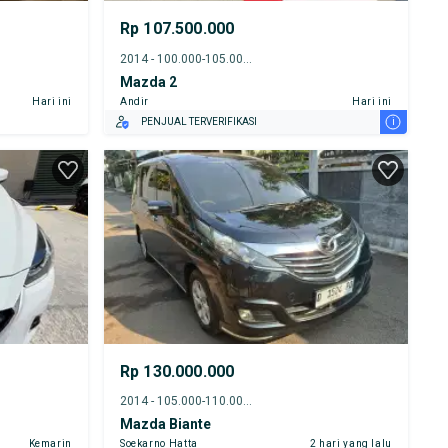
Rp 107.500.000
2014 - 100.000-105.000 km
Mazda 2
Hari ini
Andir
Hari ini
i
PENJUAL TERVERIFIKASI
Rp 130.000.000
2014 - 105.000-110.000 km
Mazda Biante
Kemarin
Soekarno Hatta
2 hari yang lalu