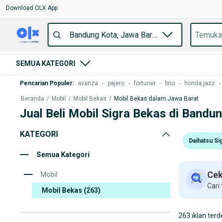
Download OLX App
SEMUA KATEGORI
Pencarian Populer
:
avanza
-
pajero
-
fortuner
-
brio
-
honda jazz
-
Beranda
/
Mobil
/
Mobil Bekas
/
Mobil Bekas dalam Jawa Barat
Jual Beli Mobil Sigra Bekas di Bandu
KATEGORI
Daihatsu Si
Semua Kategori
Cek
Mobil
Cari
Mobil Bekas
(263)
263 iklan terd