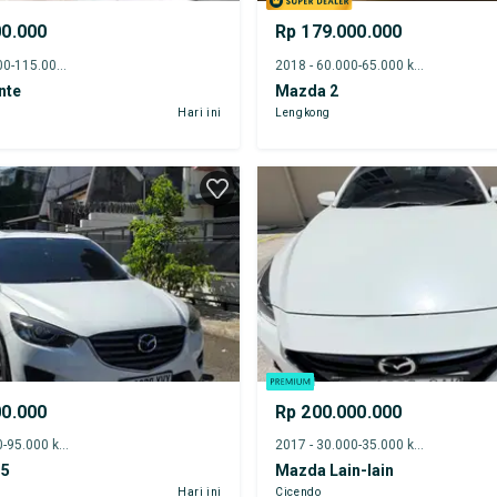
00.000
Rp 179.000.000
2014 - 110.000-115.000 km
2018 - 60.000-65.000 km
nte
Mazda 2
Hari ini
Lengkong
00.000
Rp 200.000.000
2016 - 90.000-95.000 km
2017 - 30.000-35.000 km
-5
Mazda Lain-lain
Hari ini
Cicendo