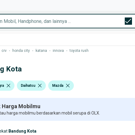
crv
-
honda city
-
katana
-
innova
-
toyota rush
ng Kota
gra
Daihatsu
Mazda
 Harga Mobilmu
 tau harga mobilmu berdasarkan mobil serupa di OLX.
ekat
Bandung Kota