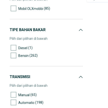
(8)
50.000-55.000
(85)
Mobil OLXmobbi
(6)
55.000-60.000
(11)
60.000-65.000
(10)
65.000-70.000
TIPE BAHAN BAKAR
(2)
70.000-75.000
Pilih dari pilihan di bawah
(8)
75.000-80.000
(1)
Diesel
(10)
80.000-85.000
(262)
Bensin
(11)
85.000-90.000
(12)
90.000-95.000
(6)
95.000-100.000
TRANSMISI
(7)
100.000-105.000
Pilih dari pilihan di bawah
(9)
105.000-110.000
(65)
Manual
(8)
110.000-115.000
(198)
Automatic
(7)
115.000-120.000