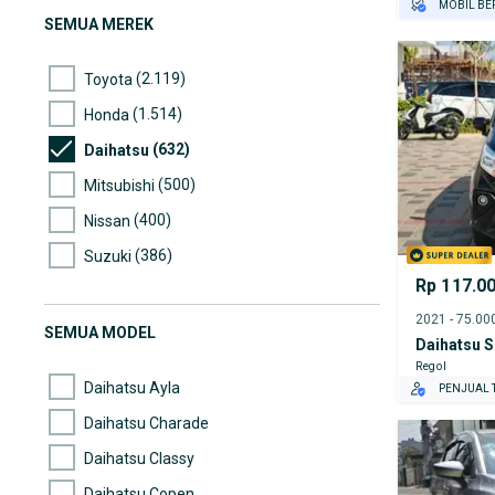
MOBIL BE
SEMUA MEREK
GRATIS AS
TEST DRIV
(2.119)
Toyota
GRATIS BI
PENJUAL T
(1.514)
Honda
(632)
Daihatsu
(500)
Mitsubishi
(400)
Nissan
(386)
Suzuki
Rp 117.0
(192)
Mazda
(177)
Hyundai
SEMUA MODEL
Daihatsu S
(169)
Mercedes-Benz
Regol
Daihatsu Ayla
PENJUAL T
Daihatsu Charade
Daihatsu Classy
Daihatsu Copen