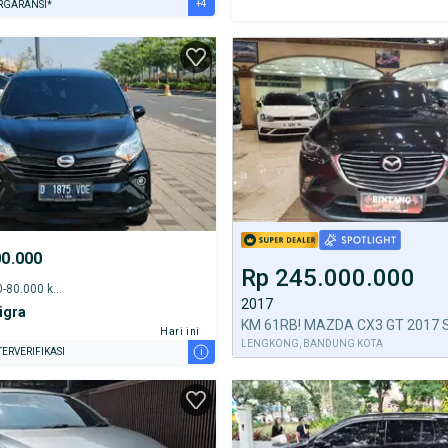
+4
RGARANSI*
URANSI 1 TAHUN*
E DARI RUMAH
AYA JASA PERAWATAN*
ERVERIFIKASI
00.000
Rp 245.000.000
2021 - 75.000-80.000 km
2017
igra
Hari ini
LENGKONG, BANDUNG KOTA
i
ERVERIFIKASI