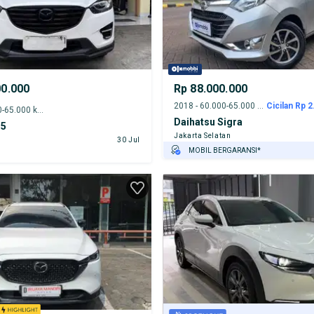
00.000
Rp 88.000.000
2018 - 60.000-65.000 km
Cicilan Rp 2
2016 - 60.000-65.000 km
Daihatsu Sigra
-5
Jakarta Selatan
30 Jul
MOBIL BERGARANSI*
GRATIS ASURANSI 1 TAHUN*
TEST DRIVE DARI RUMAH
GRATIS BIAYA JASA PERAWATAN*
PENJUAL TERVERIFIKASI