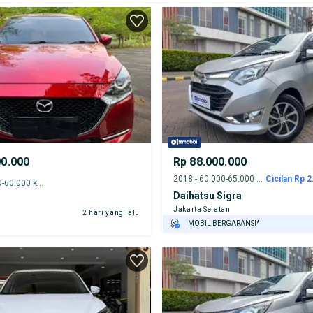
00.000
Rp 88.000.000
2018 - 60.000-65.000 km
Cicilan Rp 2
2020 - 55.000-60.000 km
Daihatsu Sigra
Jakarta Selatan
2 hari yang lalu
MOBIL BERGARANSI*
GRATIS ASURANSI 1 TAHUN*
TEST DRIVE DARI RUMAH
GRATIS BIAYA JASA PERAWATAN*