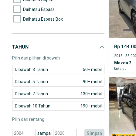
Daihatsu Espass
Daihatsu Espass Box
Daihatsu Feroza
Daihatsu Gran max
Rp 144.0
TAHUN
Daihatsu Gran Max MB
Pilih dari pilihan di bawah
Mazda 2
Sukajadi
Dibawah 3 Tahun
50+ mobil
Dibawah 5 Tahun
90+ mobil
Dibawah 7 Tahun
130+ mobil
Dibawah 10 Tahun
190+ mobil
Pilih dari rentang
sampai
simpan