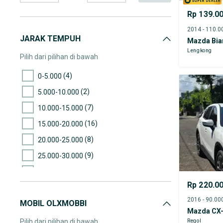
Rp 139.0
JARAK TEMPUH
Mazda Bia
Lengkong
Pilih dari pilihan di bawah
(4)
0-5.000
(2)
5.000-10.000
(7)
10.000-15.000
(16)
15.000-20.000
(8)
20.000-25.000
(9)
25.000-30.000
(10)
30.000-35.000
Rp 220.0
(16)
35.000-40.000
MOBIL OLXMOBBI
(9)
40.000-45.000
Mazda CX
(20)
45.000-50.000
Pilih dari pilihan di bawah
Regol