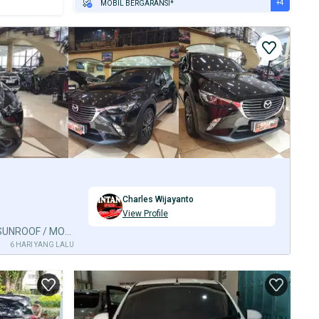
+4
MOBIL BERGARANSI*
GRATIS ASURANSI 1 TAHUN*
TEST DRIVE DARI RUMAH
GRATIS BIAYA JASA PERAWATAN*
PENJUAL TERVERIFIKASI
Charles Wijayanto
View Profile
KM 61RB! MAZDA CX3 GT 2017 SUNROOF / MODEL THN 2018 [BINTANG MOTOR]
6 HARI YANG LALU