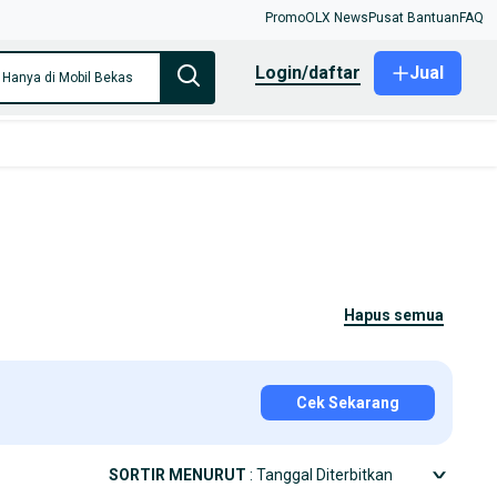
Promo
OLX News
Pusat Bantuan
FAQ
login/daftar
Jual
Hanya di Mobil Bekas
hapus semua
Cek Sekarang
SORTIR MENURUT
: Tanggal Diterbitkan