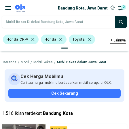
2
Bandung Kota, Jawa Barat
Mobil Bekas
Di dekat Bandung Kota, Jawa Barat
Honda CR-V
Honda
Toyota
+
Lainnya
Harga
Merek Dan Model
Tahun
Beranda
/
Mobil
/
Mobil Bekas
/
Mobil Bekas dalam Jawa Barat
Tipe Bodi
Tipe Membership
Cek Harga Mobilmu
Cari tau harga mobilmu berdasarkan mobil serupa di OLX.
Cek Sekarang
1.516 iklan terdekat
Bandung Kota