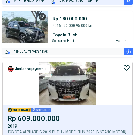
+3
MOBIL BERGARANSI*
GRATIS ASURANSI 1 TAHUN*
TEST DRIVE DARI RUMAH
GRATIS BIAYA JASA PERAWATAN*
PENJUAL TERVERIFIKASI
Rp 180.000.000
2016 - 90.000-95.000 km
Toyota Rush
Soekarno Hatta
Hari ini
i
PENJUAL TERVERIFIKASI
Charles Wijayanto
Rp 609.000.000
2019
TOYOTA ALPHARD G 2019 PUTIH / MODEL THN 2020 [BINTANG MOTOR]