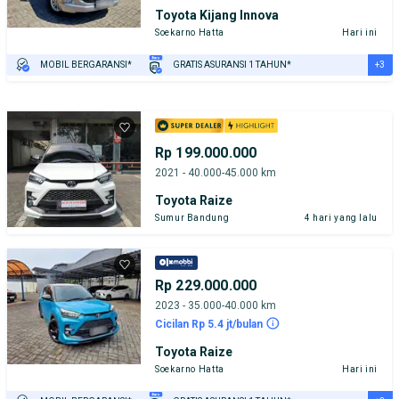
Toyota Kijang Innova
Soekarno Hatta
Hari ini
+3
MOBIL BERGARANSI*
GRATIS ASURANSI 1 TAHUN*
TEST DRIVE DARI RUMAH
GRATIS BIAYA JASA PERAWATAN*
PENJUAL TERVERIFIKASI
Rp 199.000.000
2021 - 40.000-45.000 km
Toyota Raize
Sumur Bandung
4 hari yang lalu
Rp 229.000.000
2023 - 35.000-40.000 km
Cicilan Rp 5.4 jt/bulan
Toyota Raize
Soekarno Hatta
Hari ini