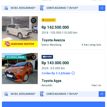
+2
MOBIL BERGARANSI*
GRATIS ASURANSI 1 TAHUN*
TEST DRIVE DARI RUMAH
GRATIS BIAYA JASA PERAWATAN*
Rp 162.500.000
2018 - 105.000-110.000 km
Toyota Avanza
Sumur Bandung
4 hari yang lalu
BOOKING AMAN
Rp 143.000.000
2024 - 0-5.000 km
Cicilan Rp 3.4 jt/bulan
Toyota Agya
Kesambi
Hari ini
+2
MOBIL BERGARANSI*
GRATIS ASURANSI 1 TAHUN*
TEST DRIVE DARI RUMAH
GRATIS BIAYA JASA PERAWATAN*