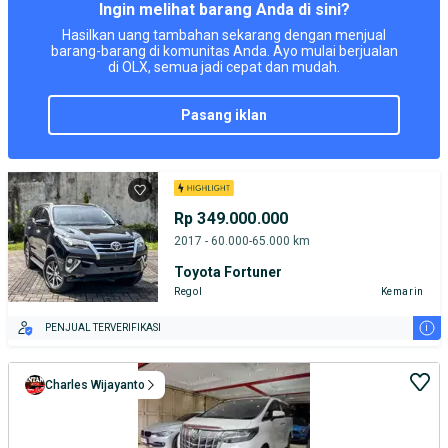
Ingin melihat barang Anda di sini?
Hasilkan uang tambahan sekarang dengan menjual
barang-barang di komunitas Anda. Ayo mulai berjualan
di OLX, semua jadi cepat dan mudah.
pasang iklan
Rp 349.000.000
2017 - 60.000-65.000 km
Toyota Fortuner
Regol
Kemarin
i
PENJUAL TERVERIFIKASI
Charles Wijayanto