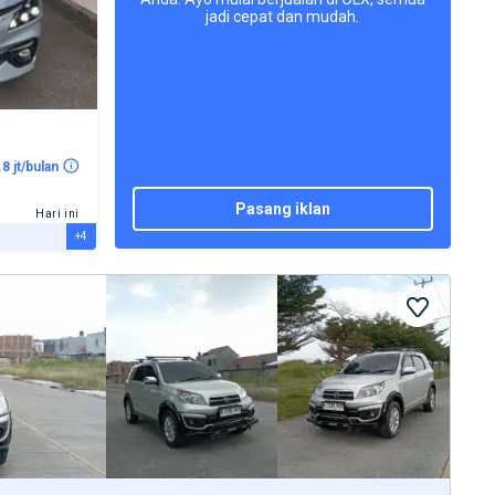
jadi cepat dan mudah.
.8 jt/bulan
pasang iklan
Hari ini
+4