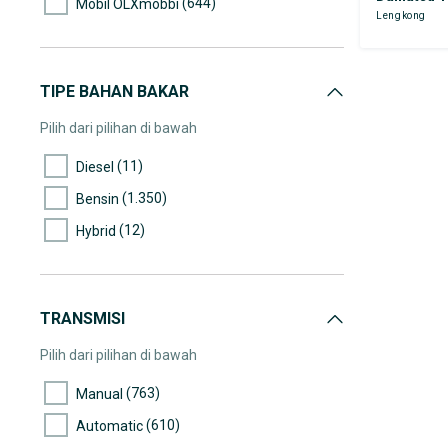
(644)
Mobil OLXmobbi
Lengkong
(62)
50.000-55.000
(38)
55.000-60.000
(63)
60.000-65.000
TIPE BAHAN BAKAR
(60)
65.000-70.000
Pilih dari pilihan di bawah
(46)
70.000-75.000
(11)
Diesel
(44)
75.000-80.000
(1.350)
Bensin
(54)
80.000-85.000
(12)
Hybrid
(77)
85.000-90.000
(41)
90.000-95.000
(48)
95.000-100.000
TRANSMISI
(42)
100.000-105.000
Pilih dari pilihan di bawah
(28)
105.000-110.000
(763)
Manual
(29)
110.000-115.000
(610)
Automatic
(80)
115.000-120.000