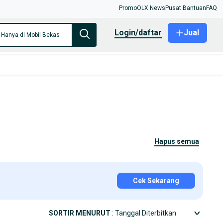
Promo
OLX News
Pusat Bantuan
FAQ
login/daftar
Jual
Hanya di Mobil Bekas
hapus semua
Cek Sekarang
SORTIR MENURUT
: Tanggal Diterbitkan