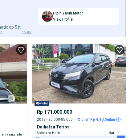
Pipin Yasin Motor
View Profile
tic dp 5 jt
TA
20 JUL
Rp 171.000.000
2018 - 80.000-85.000 km
Cicilan Rp 4.1 jt/bulan
Daihatsu Terios
Soekarno Hatta
Hari ini
 hari yang lalu