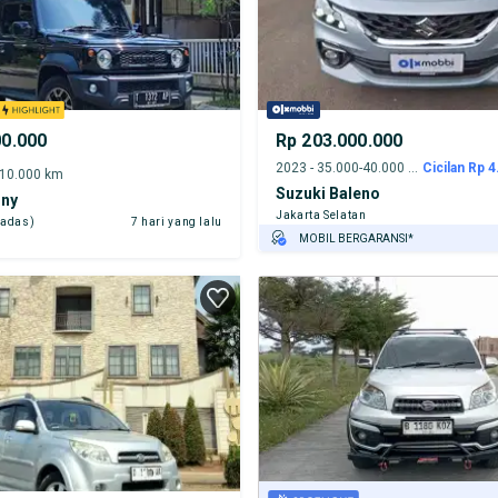
00.000
Rp 203.000.000
2023 - 35.000-40.000 km
Cicilan Rp 4
-10.000 km
Suzuki Baleno
mny
Jakarta Selatan
cadas)
7 hari yang lalu
MOBIL BERGARANSI*
GRATIS ASURANSI 1 TAHUN*
TEST DRIVE DARI RUMAH
GRATIS BIAYA JASA PERAWATAN*
PENJUAL TERVERIFIKASI