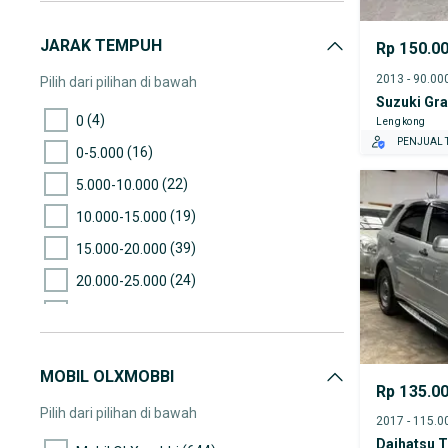
JARAK TEMPUH
Rp 150.0
Pilih dari pilihan di bawah
Suzuki Gra
(4)
0
Lengkong
PENJUAL T
(16)
0-5.000
(22)
5.000-10.000
(19)
10.000-15.000
(39)
15.000-20.000
(24)
20.000-25.000
(39)
25.000-30.000
(66)
30.000-35.000
MOBIL OLXMOBBI
(53)
35.000-40.000
Rp 135.0
(32)
40.000-45.000
Pilih dari pilihan di bawah
(66)
45.000-50.000
Daihatsu T