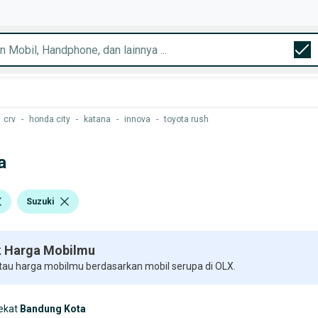
crv
-
honda city
-
katana
-
innova
-
toyota rush
a
Suzuki
 Harga Mobilmu
 tau harga mobilmu berdasarkan mobil serupa di OLX.
ekat
Bandung Kota