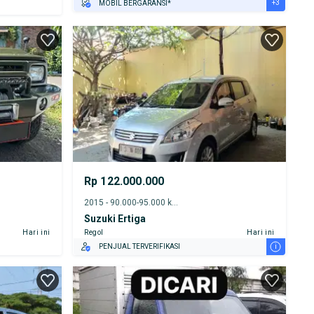
+3
MOBIL BERGARANSI*
GRATIS ASURANSI 1 TAHUN*
TEST DRIVE DARI RUMAH
GRATIS BIAYA JASA PERAWATAN*
Rp 122.000.000
2015 - 90.000-95.000 km
Suzuki Ertiga
Hari ini
Regol
Hari ini
i
PENJUAL TERVERIFIKASI