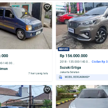
0.000
Rp 156.000.000
2018 - 135.000-140.000 km
Cicilan Rp 3
2001 - 135.000-140.000 km
Suzuki Ertiga
rimun
Jakarta Selatan
7 hari yang lalu
MOBIL BERGARANSI*
GRATIS ASURANSI 1 TAHUN*
TEST DRIVE DARI RUMAH
GRATIS BIAYA JASA PERAWATAN*