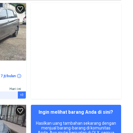
.7 jt/bulan
Hari ini
+3
Ingin melihat barang Anda di sini?
Hasilkan uang tambahan sekarang dengan
menjual barang-barang di komunitas
Anda. Ayo mulai berjualan di OLX, semua