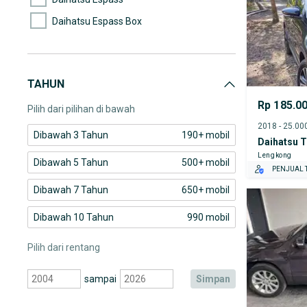
Daihatsu Espass Box
Daihatsu Feroza
Daihatsu Gran max
TAHUN
Daihatsu Gran Max MB
Rp 185.0
Pilih dari pilihan di bawah
Dibawah 3 Tahun
190+ mobil
Daihatsu T
Lengkong
Dibawah 5 Tahun
500+ mobil
PENJUAL T
Dibawah 7 Tahun
650+ mobil
Dibawah 10 Tahun
990 mobil
Pilih dari rentang
sampai
simpan