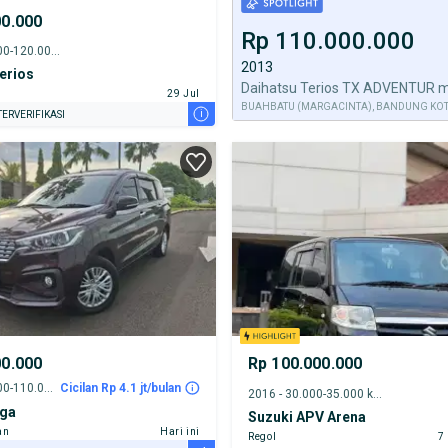
00.000
Rp 110.000.000
2009 - 115.000-120.000 km
2013
erios
Daihatsu Terios TX ADVENTUR ma
29 Jul
BUAHBATU (MARGACINTA), BANDUNG KO
i
ERVERIFIKASI
00.000
Rp 100.000.000
2018 - 105.000-110.000 km
Cicilan Rp 4.1 jt/bulan
2016 - 30.000-35.000 km
iga
Suzuki APV Arena
an
Hari ini
Regol
7