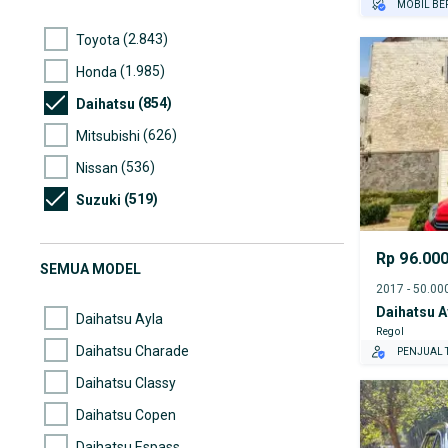
MOBIL BE
GRATIS AS
(2.843)
Toyota
TEST DRIV
(1.985)
Honda
GRATIS BI
PENJUAL T
(854)
Daihatsu
(626)
Mitsubishi
(536)
Nissan
(519)
Suzuki
(230)
Mazda
Rp 96.00
(212)
Hyundai
SEMUA MODEL
(176)
Mercedes-Benz
Daihatsu A
Daihatsu Ayla
Regol
Daihatsu Charade
PENJUAL T
Daihatsu Classy
Daihatsu Copen
Daihatsu Espass