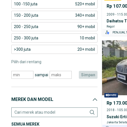
100 -150 juta
520+ mobil
Rp 107.0
150 - 200 juta
340+ mobil
Daihatsu T
200 - 250 juta
90+ mobil
Regol
PENJUAL T
250 - 300 juta
10 mobil
>300 juta
20+ mobil
Pilih dari rentang
sampai
simpan
MEREK DAN MODEL
Rp 173.0
Suzuki Ert
Jakarta Selat
SEMUA MEREK