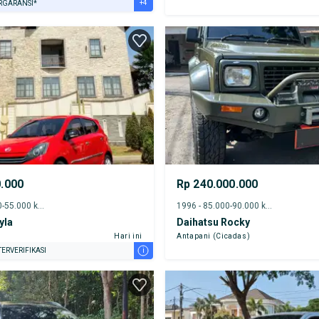
+4
RGARANSI*
URANSI 1 TAHUN*
E DARI RUMAH
AYA JASA PERAWATAN*
ERVERIFIKASI
0.000
Rp 240.000.000
2017 - 50.000-55.000 km
1996 - 85.000-90.000 km
yla
Daihatsu Rocky
Hari ini
Antapani (Cicadas)
i
ERVERIFIKASI