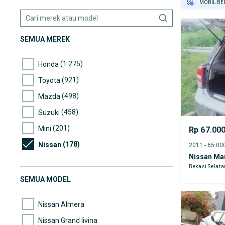
MOBIL BE
GRATIS AS
TEST DRIV
SEMUA MEREK
GRATIS BI
(1.275)
Honda
(921)
Toyota
(498)
Mazda
(458)
Suzuki
(201)
Mini
Rp 67.00
(178)
Nissan
Nissan Ma
(161)
Wuling
Bekasi Selata
(154)
Daihatsu
SEMUA MODEL
(147)
Hyundai
Nissan Almera
Nissan Grand livina