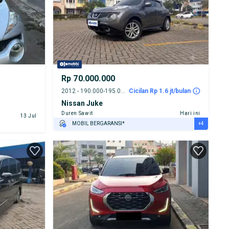
Rp 70.000.000
2012 - 190.000-195.000 km
Cicilan Rp 1.6 jt/bulan
Nissan Juke
Duren Sawit
Hari ini
13 Jul
+4
MOBIL BERGARANSI*
GRATIS ASURANSI 1 TAHUN*
TEST DRIVE DARI RUMAH
GRATIS BIAYA JASA PERAWATAN*
PENJUAL TERVERIFIKASI