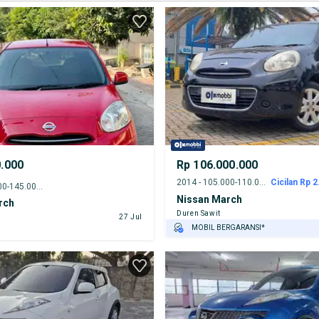
0.000
Rp 106.000.000
2014 - 105.000-110.000 km
Cicilan Rp 2
2013 - 140.000-145.000 km
Nissan March
rch
Duren Sawit
27 Jul
MOBIL BERGARANSI*
GRATIS ASURANSI 1 TAHUN*
TEST DRIVE DARI RUMAH
GRATIS BIAYA JASA PERAWATAN*
PENJUAL TERVERIFIKASI