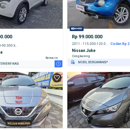
00.000
Rp 99.000.000
2011 - 115.000-120.000 km
Cicilan Rp 2
2013 - 85.000-90.000 km
Nissan Juke
ke
Cengkareng
Kemarin
MOBIL BERGARANSI*
i
ERVERIFIKASI
GRATIS ASURANSI 1 TAHUN*
TEST DRIVE DARI RUMAH
GRATIS BIAYA JASA PERAWATAN*