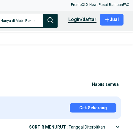
Promo
OLX News
Pusat Bantuan
FAQ
login/daftar
Jual
Hanya di Mobil Bekas
hapus semua
Cek Sekarang
SORTIR MENURUT
: Tanggal Diterbitkan