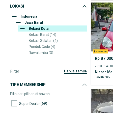
LOKASI
Indonesia
Jawa Barat
Bekasi Kota
Bekasi Barat
(14)
Bekasi Selatan
(4)
Pondok Gede
(4)
Rawalumbu
(3)
Rp 87.00
Medan Satria
(3)
Bekasi Utara
(2)
Filter
Bekasi Timur
(2)
hapus semua
Nissan Ma
Bantar Gebang
(2)
Rawalumbu
Pondok Melati
(2)
TIPE MEMBERSHIP
Mustika Jaya
(2)
Pilih dari pilihan di bawah
Jatiasih
(2)
(69)
Super Dealer