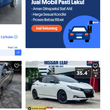
.3 jt/bulan
Hari ini
+3