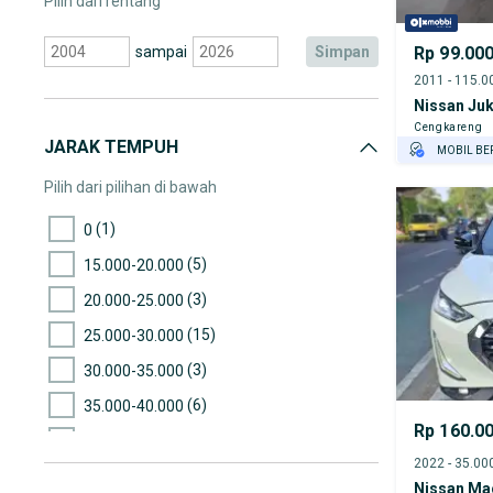
Pilih dari rentang
Rp 99.00
sampai
simpan
Nissan Ju
Cengkareng
JARAK TEMPUH
MOBIL BE
GRATIS AS
Pilih dari pilihan di bawah
TEST DRIV
(1)
0
GRATIS BI
(5)
15.000-20.000
(3)
20.000-25.000
(15)
25.000-30.000
(3)
30.000-35.000
(6)
35.000-40.000
Rp 160.0
(7)
40.000-45.000
(8)
45.000-50.000
Nissan Ma