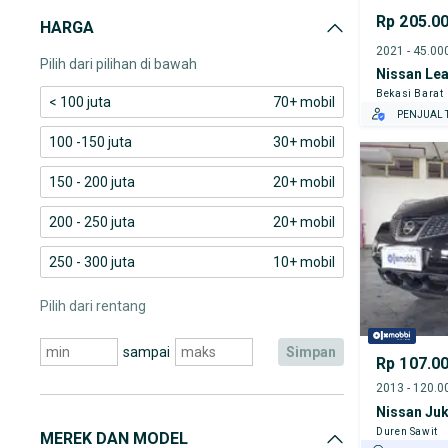
Rp 205.0
HARGA
Pilih dari pilihan di bawah
Nissan Lea
Bekasi Barat
< 100 juta
70+ mobil
PENJUAL T
100 -150 juta
30+ mobil
150 - 200 juta
20+ mobil
200 - 250 juta
20+ mobil
250 - 300 juta
10+ mobil
Pilih dari rentang
sampai
simpan
Rp 107.0
Nissan Ju
Duren Sawit
MEREK DAN MODEL