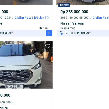
0.000
Rp 283.000.000
2011 - 115.000-120.000 km
Cicilan Rp 2.3 jt/bulan
2019 - 60.000-65.000 km
Cicilan Rp 6
ke
Nissan Serena
Hari ini
Cengkareng
+3
RGARANSI*
MOBIL BERGARANSI*
URANSI 1 TAHUN*
GRATIS ASURANSI 1 TAHUN*
E DARI RUMAH
TEST DRIVE DARI RUMAH
AYA JASA PERAWATAN*
GRATIS BIAYA JASA PERAWATAN*
PENJUAL TERVERIFIKASI
00.000
2022 - 35.000-40.000 km
gnite