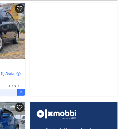
.5 jt/bulan
Hari ini
+4