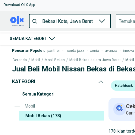
Download OLX App
SEMUA KATEGORI
Pencarian Populer
:
panther
-
honda jazz
-
xenia
-
avanza
-
innova
Beranda
/
Mobil
/
Mobil Bekas
/
Mobil Bekas dalam Jawa Barat
/
Mobil
Jual Beli Mobil Nissan Bekas di Beka
KATEGORI
Hatchback
Semua Kategori
Cek
Mobil
Cari
Mobil Bekas
(178)
178 iklan terd