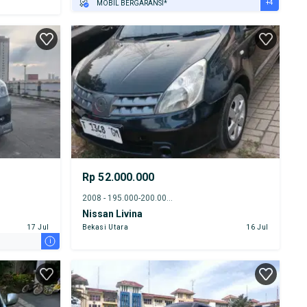
+4
MOBIL BERGARANSI*
GRATIS ASURANSI 1 TAHUN*
TEST DRIVE DARI RUMAH
GRATIS BIAYA JASA PERAWATAN*
PENJUAL TERVERIFIKASI
Rp 52.000.000
2008 - 195.000-200.000 km
Nissan Livina
17 Jul
Bekasi Utara
16 Jul
i