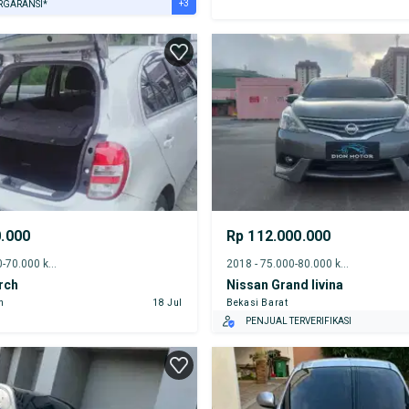
+3
RGARANSI*
URANSI 1 TAHUN*
E DARI RUMAH
AYA JASA PERAWATAN*
0.000
Rp 112.000.000
2011 - 65.000-70.000 km
2018 - 75.000-80.000 km
rch
Nissan Grand livina
n
18 Jul
Bekasi Barat
PENJUAL TERVERIFIKASI