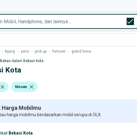
-
kijang
-
yaris
-
pick up
-
fortuner
-
grand livina
 Bekas dalam Bekasi Kota
si Kota
Nissan
 Harga Mobilmu
 tau harga mobilmu berdasarkan mobil serupa di OLX.
ekat
Bekasi Kota