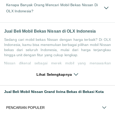
Kenapa Banyak Orang Mencari Mobil Bekas Nissan Di
OLX Indonesia?
Jual Beli Mobil Bekas Nissan di OLX Indonesia
Sedang cari mobil bekas Nissan dengan harga terbaik? Di OLX
Indonesia, kamu bisa menemukan berbagai pilihan mobil Nissan
bekas dari seluruh Indonesia, mulai dari harga terjangkau
hingga unit dengan fitur yang cukup lengkap.
Nissan dikenal sebagai merek mobil yang menawarkan
kenyamanan berkendara, kabin yang lega, serta fitur yang
kompetitif di kelasnya. Hal ini membuat pencarian seperti mobil
Lihat Selengkapnya
bekas Nissan, harga Nissan bekas, atau Nissan second terbaik
tetap memiliki peminat di Indonesia.
Jual Beli Mobil Nissan Grand livina Bekas di Bekasi Kota
Melalui halaman ini, kamu bisa langsung membandingkan
berbagai listing mobil bekas Nissan berdasarkan harga, tahun,
lokasi, hingga tipe kendaraan tanpa perlu berpindah platform.
PENCARIAN POPULER