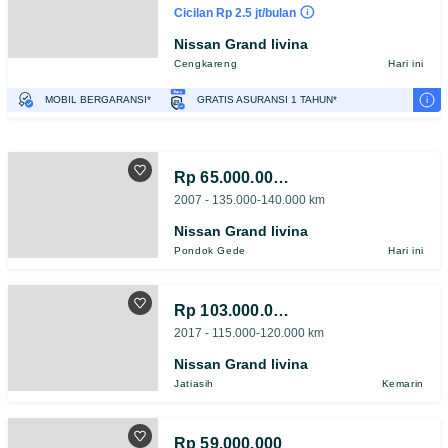
Cicilan Rp 2.5 jt/bulan
Nissan Grand livina
Cengkareng
Hari ini
i
MOBIL BERGARANSI*
GRATIS ASURANSI 1 TAHUN*
TEST DRIVE DARI RUMAH
GRATIS BIAYA JASA PERAWATAN*
PENJUAL TERVERIFIKASI
Rp 65.000.000.000
2007 - 135.000-140.000 km
Nissan Grand livina
Pondok Gede
Hari ini
Rp 103.000.000
2017 - 115.000-120.000 km
Nissan Grand livina
Jatiasih
Kemarin
Rp 59.000.000