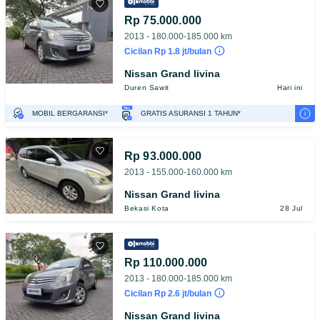
Rp 75.000.000
2013 - 180.000-185.000 km
Cicilan Rp 1.8 jt/bulan
Nissan Grand livina
Duren Sawit
Hari ini
i
MOBIL BERGARANSI*
GRATIS ASURANSI 1 TAHUN*
TEST DRIVE DARI RUMAH
GRATIS BIAYA JASA PERAWATAN*
PENJUAL TERVERIFIKASI
Rp 93.000.000
2013 - 155.000-160.000 km
Nissan Grand livina
Bekasi Kota
28 Jul
Rp 110.000.000
2013 - 180.000-185.000 km
Cicilan Rp 2.6 jt/bulan
Nissan Grand livina