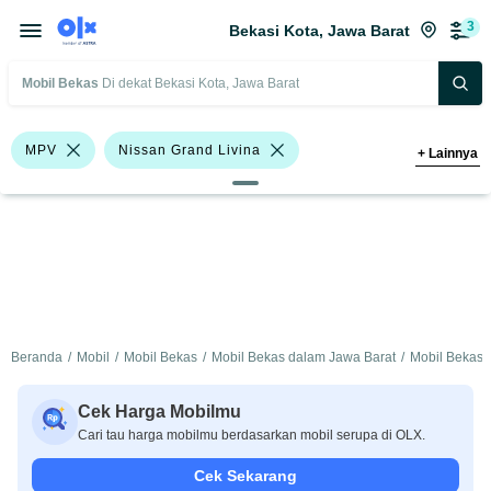
3
Bekasi Kota, Jawa Barat
Mobil Bekas
Di dekat Bekasi Kota, Jawa Barat
MPV
Nissan Grand Livina
+
Lainnya
Nissan
Harga
Merek Dan Model
Tahun
Tipe Bodi
Tipe Membership
Beranda
/
Mobil
/
Mobil Bekas
/
Mobil Bekas dalam Jawa Barat
/
Mobil Bekas 
Cek Harga Mobilmu
Cari tau harga mobilmu berdasarkan mobil serupa di OLX.
Cek Sekarang