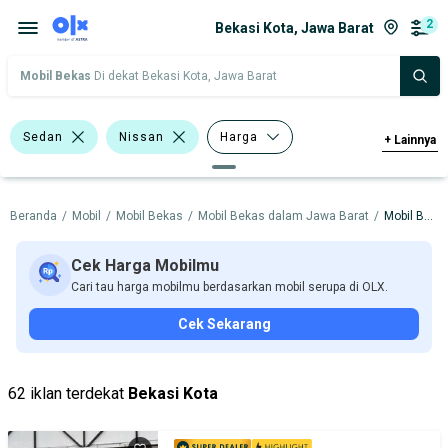
2
Bekasi Kota, Jawa Barat
Mobil Bekas
Di dekat Bekasi Kota, Jawa Barat
Sedan
Nissan
Harga
+
Lainnya
Merek Dan Model
Tahun
Beranda
/
Mobil
/
Mobil Bekas
/
Mobil Bekas dalam Jawa Barat
/
Mobil Bekas dalam Bekasi Kota
Tipe Bodi
Tipe Membership
Cek Harga Mobilmu
Cari tau harga mobilmu berdasarkan mobil serupa di OLX.
Cek Sekarang
62 iklan terdekat
Bekasi Kota