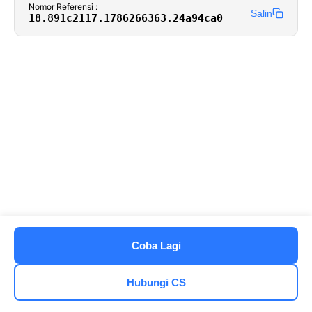
Nomor Referensi :
Salin
18.891c2117.1786266363.24a94ca0
Coba Lagi
Hubungi CS