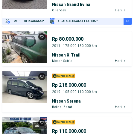
Nissan Grand livina
Cilandak
Hari ini
+3
MOBIL BERGARANSI*
GRATIS ASURANSI 1 TAHUN*
TEST DRIVE DARI RUMAH
GRATIS BIAYA JASA PERAWATAN*
PENJUAL TERVERIFIKASI
Rp 80.000.000
2011 - 175.000-180.000 km
Nissan X-Trail
Medan Satria
Hari ini
Rp 218.000.000
2019 - 105.000-110.000 km
Nissan Serena
Bekasi Barat
Hari ini
Rp 110.000.000