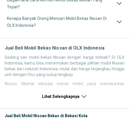
Tepat?
Kenapa Banyak Orang Mencari Mobil Bekas Nissan Di
OLX Indonesia?
Jual Beli Mobil Bekas Nissan di OLX Indonesia
Sedang cari mobil bekas Nissan dengan harga terbaik? Di OLX
Indonesia, kamu bisa menemukan berbagai pilihan mobil Nissan
bekas dari seluruh Indonesia, mulai dari harga terjangkau hingga
unit dengan fitur yang cukup lengkap.
Nissan dikenal sebagai merek mobil yang menawarkan
kenyamanan berkendara, kabin yang lega, serta fitur yang
kompetitif di kelasnya. Hal ini membuat pencarian seperti mobil
Lihat Selengkapnya
bekas Nissan, harga Nissan bekas, atau Nissan second terbaik
tetap memiliki peminat di Indonesia.
Jual Beli Mobil Nissan Bekas di Bekasi Kota
Melalui halaman ini, kamu bisa langsung membandingkan
berbagai listing mobil bekas Nissan berdasarkan harga, tahun,
lokasi, hingga tipe kendaraan tanpa perlu berpindah platform.