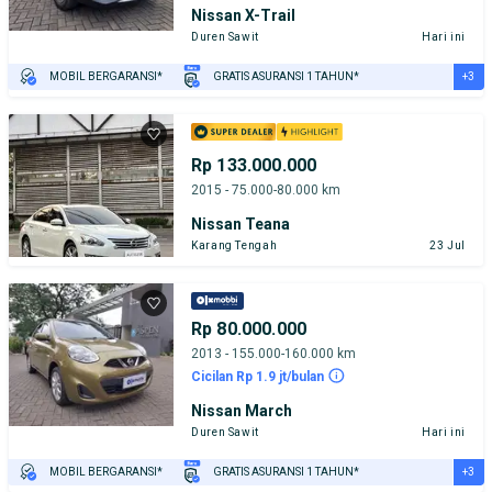
Nissan X-Trail
Duren Sawit
Hari ini
+3
MOBIL BERGARANSI*
GRATIS ASURANSI 1 TAHUN*
TEST DRIVE DARI RUMAH
GRATIS BIAYA JASA PERAWATAN*
PENJUAL TERVERIFIKASI
Rp 133.000.000
2015 - 75.000-80.000 km
Nissan Teana
Karang Tengah
23 Jul
Rp 80.000.000
2013 - 155.000-160.000 km
Cicilan Rp 1.9 jt/bulan
Nissan March
Duren Sawit
Hari ini
+3
MOBIL BERGARANSI*
GRATIS ASURANSI 1 TAHUN*