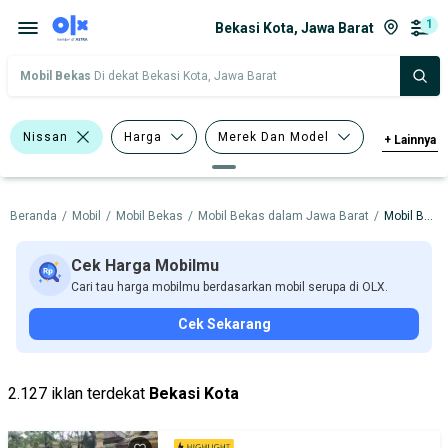
1
Bekasi Kota, Jawa Barat
Mobil Bekas
Di dekat Bekasi Kota, Jawa Barat
Nissan
Harga
Merek Dan Model
+
Lainnya
Tahun
Tipe Bodi
Beranda
/
Mobil
/
Mobil Bekas
/
Mobil Bekas dalam Jawa Barat
/
Mobil Bekas dalam Bekasi Kota
Tipe Membership
Cek Harga Mobilmu
Cari tau harga mobilmu berdasarkan mobil serupa di OLX.
Cek Sekarang
2.127 iklan terdekat
Bekasi Kota