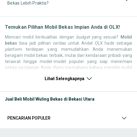
Bekas Lebih Praktis?
Temukan Pilihan Mobil Bekas Impian Anda di OLX!
Mencari mobil berkualitas dengan
budget
yang sesuai?
Mobil
bekas
bisa jadi pilihan cerdas untuk Anda! OLX hadir sebagai
platform
terdepan yang memudahkan Anda menemukan
beragam mobil bekas terbaik, mulai dari kendaraan pribadi yang
terawat hingga model-model populer yang siap menemani
setiap perjalanan Anda. Kami memahami bahwa memilih mobil
bekas butuh kepercayaan, oleh karena itu OLX menyediakan
Lihat Selengkapnya
ribuan daftar dari penjual terpercaya di seluruh Indonesia.
Jelajahi sekarang dan temukan mobil bekas yang paling sesuai
dengan gaya hidup, kebutuhan, dan
budget
Anda!
Jual Beli Mobil Wuling Bekas di Bekasi Utara
Memilih
mobil bekas
yang tepat tentu bukan perkara mudah.
Apakah Anda mencari mobil keluarga yang luas, SUV yang
tangguh untuk petualangan, sedan yang elegan untuk tampilan
PENCARIAN POPULER
berkelas, atau mobil kota yang irit dan lincah? Di OLX, Anda akan
menemukan berbagai pilihan mobil bekas dari berbagai merek
dan tipe. Kami hadir untuk memastikan pengalaman jual beli