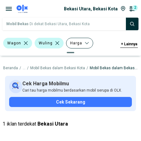
2
Bekasi Utara, Bekasi Kota
Mobil Bekas
Di dekat Bekasi Utara, Bekasi Kota
Wagon
Wuling
Harga
+
Lainnya
Merek Dan Model
Tahun
Beranda
/
...
/
Mobil Bekas dalam Bekasi Kota
/
Mobil Bekas dalam Bekasi Utara
Tipe Bodi
Tipe Membership
Cek Harga Mobilmu
Cari tau harga mobilmu berdasarkan mobil serupa di OLX.
Cek Sekarang
1 iklan terdekat
Bekasi Utara