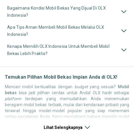
Bagaimana Kondisi Mobil Bekas Yang Dijual Di OLX
Indonesia?
Apa Tips Aman Membeli Mobil Bekas Melalui OLX
Indonesia?
Kenapa Memilih OLX Indonesia Untuk Membeli Mobil
Bekas Lebih Praktis?
Temukan Pilihan Mobil Bekas Impian Anda di OLX!
Mencari mobil berkualitas dengan
budget
yang sesuai?
Mobil
bekas
bisa jadi pilihan cerdas untuk Anda! OLX hadir sebagai
platform
terdepan yang memudahkan Anda menemukan
beragam mobil bekas terbaik, mulai dari kendaraan pribadi yang
terawat hingga model-model populer yang siap menemani
setiap perjalanan Anda. Kami memahami bahwa memilih mobil
bekas butuh kepercayaan, oleh karena itu OLX menyediakan
Lihat Selengkapnya
ribuan daftar dari penjual terpercaya di seluruh Indonesia.