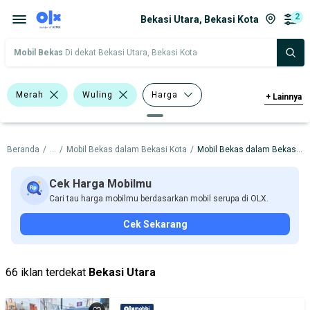
2
Bekasi Utara, Bekasi Kota
Mobil Bekas
Di dekat Bekasi Utara, Bekasi Kota
Merah
Wuling
Harga
+
Lainnya
Merek Dan Model
Tahun
Beranda
/
...
/
Mobil Bekas dalam Bekasi Kota
/
Mobil Bekas dalam Bekasi Utara
Tipe Bodi
Tipe Membership
Cek Harga Mobilmu
Cari tau harga mobilmu berdasarkan mobil serupa di OLX.
Cek Sekarang
66 iklan terdekat
Bekasi Utara