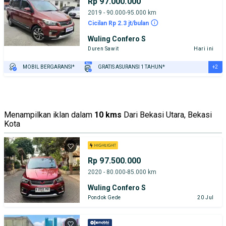
Rp 97.000.000
2019 - 90.000-95.000 km
Cicilan Rp 2.3 jt/bulan
Wuling Confero S
Duren Sawit
Hari ini
+2
MOBIL BERGARANSI*
GRATIS ASURANSI 1 TAHUN*
TEST DRIVE DARI RUMAH
GRATIS BIAYA JASA PERAWATAN*
Menampilkan iklan dalam
10 kms
Dari Bekasi Utara, Bekasi
Kota
Rp 97.500.000
2020 - 80.000-85.000 km
Wuling Confero S
Pondok Gede
20 Jul