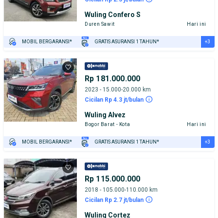
Wuling Confero S
Duren Sawit
Hari ini
+3
MOBIL BERGARANSI*
GRATIS ASURANSI 1 TAHUN*
TEST DRIVE DARI RUMAH
GRATIS BIAYA JASA PERAWATAN*
PENJUAL TERVERIFIKASI
Rp 181.000.000
2023 - 15.000-20.000 km
Cicilan Rp 4.3 jt/bulan
Wuling Alvez
Bogor Barat - Kota
Hari ini
+3
MOBIL BERGARANSI*
GRATIS ASURANSI 1 TAHUN*
TEST DRIVE DARI RUMAH
GRATIS BIAYA JASA PERAWATAN*
PENJUAL TERVERIFIKASI
Rp 115.000.000
2018 - 105.000-110.000 km
Cicilan Rp 2.7 jt/bulan
Wuling Cortez