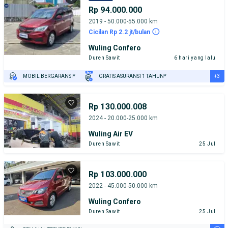
Rp 94.000.000
2019 - 50.000-55.000 km
Cicilan Rp 2.2 jt/bulan
Wuling Confero
Duren Sawit
6 hari yang lalu
+3
MOBIL BERGARANSI*
GRATIS ASURANSI 1 TAHUN*
TEST DRIVE DARI RUMAH
GRATIS BIAYA JASA PERAWATAN*
PENJUAL TERVERIFIKASI
Rp 130.000.008
2024 - 20.000-25.000 km
Wuling Air EV
Duren Sawit
25 Jul
Rp 103.000.000
2022 - 45.000-50.000 km
Wuling Confero
Duren Sawit
25 Jul