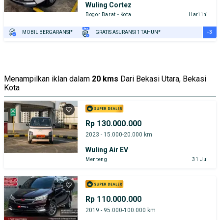
Wuling Cortez
Bogor Barat - Kota
Hari ini
+3
MOBIL BERGARANSI*
GRATIS ASURANSI 1 TAHUN*
TEST DRIVE DARI RUMAH
GRATIS BIAYA JASA PERAWATAN*
PENJUAL TERVERIFIKASI
Menampilkan iklan dalam
20 kms
Dari Bekasi Utara, Bekasi
Kota
Rp 130.000.000
2023 - 15.000-20.000 km
Wuling Air EV
Menteng
31 Jul
Rp 110.000.000
2019 - 95.000-100.000 km