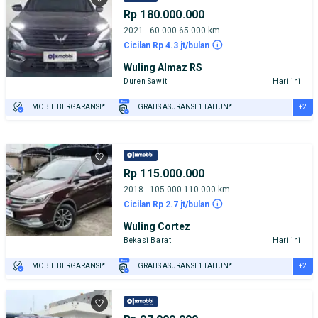
Rp 180.000.000
2021 - 60.000-65.000 km
Cicilan Rp 4.3 jt/bulan
Wuling Almaz RS
Duren Sawit
Hari ini
+2
MOBIL BERGARANSI*
GRATIS ASURANSI 1 TAHUN*
TEST DRIVE DARI RUMAH
GRATIS BIAYA JASA PERAWATAN*
Rp 115.000.000
2018 - 105.000-110.000 km
Cicilan Rp 2.7 jt/bulan
Wuling Cortez
Bekasi Barat
Hari ini
+2
MOBIL BERGARANSI*
GRATIS ASURANSI 1 TAHUN*
TEST DRIVE DARI RUMAH
GRATIS BIAYA JASA PERAWATAN*