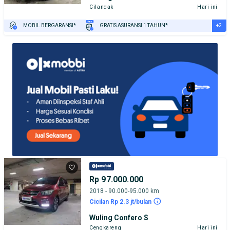
Cilandak
Hari ini
+2
MOBIL BERGARANSI*
GRATIS ASURANSI 1 TAHUN*
TEST DRIVE DARI RUMAH
GRATIS BIAYA JASA PERAWATAN*
Rp 97.000.000
2018 - 90.000-95.000 km
Cicilan Rp 2.3 jt/bulan
Wuling Confero S
Cengkareng
Hari ini