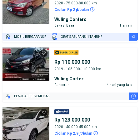
2020 - 75.000-80.000 km
Cicilan Rp 2 jt/bulan
Wuling Confero
Bekasi Barat
Hari ini
+3
MOBIL BERGARANSI*
GRATIS ASURANSI 1 TAHUN*
TEST DRIVE DARI RUMAH
GRATIS BIAYA JASA PERAWATAN*
PENJUAL TERVERIFIKASI
Rp 110.000.000
2019 - 105.000-110.000 km
Wuling Cortez
Pancoran
4 hari yang lalu
i
PENJUAL TERVERIFIKASI
Rp 123.000.000
2020 - 40.000-45.000 km
Cicilan Rp 2.9 jt/bulan