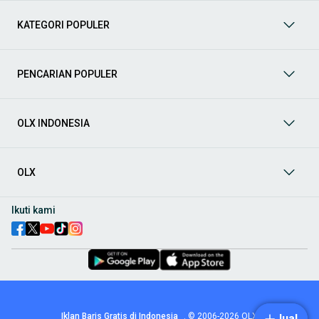
terpercaya di OLX! Dapatkan penawaran terbaik untuk
berbagai jenis mobil baru maupun bekas dengan kondisi
KATEGORI POPULER
prima dan riwayat yang jelas. Mulai dari Honda, Toyota,
Suzuki, hingga Mitsubishi, tersedia berbagai model MPV, SUV,
Sedan, dan lainnya.
PENCARIAN POPULER
Aksesoris Mobil
: Lengkapi tampilan dan fungsionalitas mobil
Anda dengan
aksesoris mobil
terbaik dari OLX! Temukan
beragam pilihan produk berkualitas tinggi, mulai dari
aksesoris interior seperti sarung jok dan karpet, hingga
OLX INDONESIA
aksesoris eksterior seperti
body kit
dan
roof rack
.
Audio Mobil
: Nikmati perjalanan Anda dengan pengalaman
audio terbaik bersama
audio mobil
dari OLX! Tersedia
OLX
berbagai pilihan
head unit
, speaker, amplifier, subwoofer,
hingga instalasi audio profesional. Cocok untuk Anda yang
ingin meningkatkan kualitas suara dalam kabin
mobil
,
Ikuti kami
menjadikan setiap perjalanan lebih menyenangkan.
Spare Part Mobil
: Jaga performa
mobil
Anda dengan
spare
part mobil
original dan berkualitas dari OLX! Temukan
berbagai komponen penting mulai dari filter oli, kampas rem,
busi, hingga komponen mesin lainnya.
Velg dan Ban Mobil
: Tingkatkan keamanan dan penampilan
mobil
Anda dengan pilihan
velg dan ban mobil
terbaik di
Iklan Baris Gratis di Indonesia
.
© 2006-2026
OLX
Jual
OLX! Tersedia berbagai ukuran dan desain velg, serta