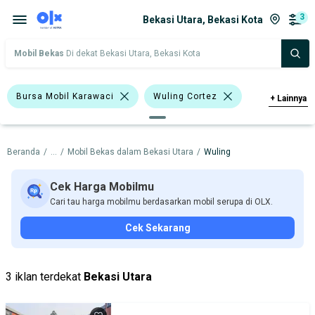
3
Bekasi Utara, Bekasi Kota
Mobil Bekas
Di dekat Bekasi Utara, Bekasi Kota
Bursa Mobil Karawaci
Wuling Cortez
+
Lainnya
Wuling
Beranda
/
...
/
Mobil Bekas dalam Bekasi Utara
/
Wuling
Harga
Merek Dan Model
Tahun
Tipe Bodi
Tipe Membership
Cek Harga Mobilmu
Cari tau harga mobilmu berdasarkan mobil serupa di OLX.
Cek Sekarang
3 iklan terdekat
Bekasi Utara