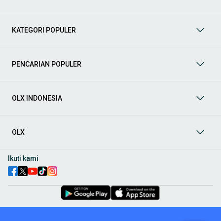
Mobil
: Temukan berbagai pilihan mobil berkualitas dan
terpercaya di OLX! Dapatkan penawaran terbaik untuk
berbagai jenis mobil baru maupun bekas dengan kondisi
KATEGORI POPULER
prima dan riwayat yang jelas. Mulai dari Honda, Toyota,
Suzuki, hingga Mitsubishi, tersedia berbagai model MPV, SUV,
Sedan, dan lainnya.
PENCARIAN POPULER
Aksesoris Mobil
: Lengkapi tampilan dan fungsionalitas mobil
Anda dengan
aksesoris mobil
terbaik dari OLX! Temukan
beragam pilihan produk berkualitas tinggi, mulai dari
aksesoris interior seperti sarung jok dan karpet, hingga
OLX INDONESIA
aksesoris eksterior seperti
body kit
dan
roof rack
.
Audio Mobil
: Nikmati perjalanan Anda dengan pengalaman
audio terbaik bersama
audio mobil
dari OLX! Tersedia
OLX
berbagai pilihan
head unit
, speaker, amplifier, subwoofer,
hingga instalasi audio profesional. Cocok untuk Anda yang
ingin meningkatkan kualitas suara dalam kabin
mobil
,
Ikuti kami
menjadikan setiap perjalanan lebih menyenangkan.
Spare Part Mobil
: Jaga performa
mobil
Anda dengan
spare
part mobil
original dan berkualitas dari OLX! Temukan
berbagai komponen penting mulai dari filter oli, kampas rem,
busi, hingga komponen mesin lainnya.
Velg dan Ban Mobil
: Tingkatkan keamanan dan penampilan