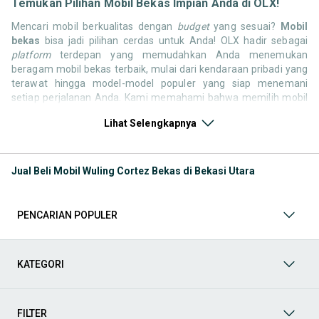
Temukan Pilihan Mobil Bekas Impian Anda di OLX!
Mencari mobil berkualitas dengan
budget
yang sesuai?
Mobil
bekas
bisa jadi pilihan cerdas untuk Anda! OLX hadir sebagai
platform
terdepan yang memudahkan Anda menemukan
beragam mobil bekas terbaik, mulai dari kendaraan pribadi yang
terawat hingga model-model populer yang siap menemani
setiap perjalanan Anda. Kami memahami bahwa memilih mobil
bekas butuh kepercayaan, oleh karena itu OLX menyediakan
Lihat Selengkapnya
ribuan daftar dari penjual terpercaya di seluruh Indonesia.
Jelajahi sekarang dan temukan mobil bekas yang paling sesuai
dengan gaya hidup, kebutuhan, dan
budget
Anda!
Jual Beli Mobil Wuling Cortez Bekas di Bekasi Utara
Memilih
mobil bekas
yang tepat tentu bukan perkara mudah.
Apakah Anda mencari mobil keluarga yang luas, SUV yang
tangguh untuk petualangan, sedan yang elegan untuk tampilan
PENCARIAN POPULER
berkelas, atau mobil kota yang irit dan lincah? Di OLX, Anda akan
menemukan berbagai pilihan mobil bekas dari berbagai merek
dan tipe. Kami hadir untuk memastikan pengalaman jual beli
mobil bekas Anda berjalan lancar, efisien, dan menyenangkan.
KATEGORI
Yuk, lihat berbagai penawaran mobil bekas yang bisa
mendukung mobilitas Anda sekarang juga! Berikut adalah
kategori lainnya yang bisa Anda temukan:
FILTER