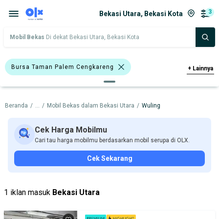
3
Bekasi Utara, Bekasi Kota
Mobil Bekas
Di dekat Bekasi Utara, Bekasi Kota
Bursa Taman Palem Cengkareng
+
Lainnya
Wuling Cortez
Wuling
Beranda
/
...
/
Mobil Bekas dalam Bekasi Utara
/
Wuling
Harga
Merek Dan Model
Tahun
Tipe Bodi
Tipe Membership
Cek Harga Mobilmu
Cari tau harga mobilmu berdasarkan mobil serupa di OLX.
Cek Sekarang
1 iklan masuk
Bekasi Utara