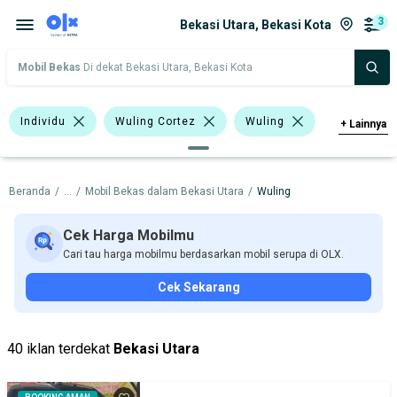
3
Bekasi Utara, Bekasi Kota
Mobil Bekas
Di dekat Bekasi Utara, Bekasi Kota
Individu
Wuling Cortez
Wuling
+
Lainnya
Harga
Merek Dan Model
Tahun
Beranda
/
...
/
Mobil Bekas dalam Bekasi Utara
/
Wuling
Tipe Bodi
Tipe Membership
Cek Harga Mobilmu
Cari tau harga mobilmu berdasarkan mobil serupa di OLX.
Cek Sekarang
40 iklan terdekat
Bekasi Utara