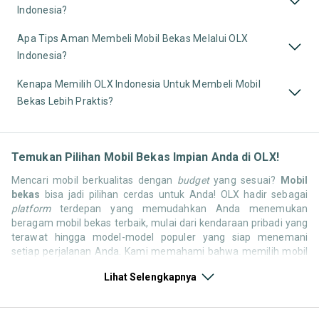
Indonesia?
Apa Tips Aman Membeli Mobil Bekas Melalui OLX
Indonesia?
Kenapa Memilih OLX Indonesia Untuk Membeli Mobil
Bekas Lebih Praktis?
Temukan Pilihan Mobil Bekas Impian Anda di OLX!
Mencari mobil berkualitas dengan
budget
yang sesuai?
Mobil
bekas
bisa jadi pilihan cerdas untuk Anda! OLX hadir sebagai
platform
terdepan yang memudahkan Anda menemukan
beragam mobil bekas terbaik, mulai dari kendaraan pribadi yang
terawat hingga model-model populer yang siap menemani
setiap perjalanan Anda. Kami memahami bahwa memilih mobil
bekas butuh kepercayaan, oleh karena itu OLX menyediakan
Lihat Selengkapnya
ribuan daftar dari penjual terpercaya di seluruh Indonesia.
Jelajahi sekarang dan temukan mobil bekas yang paling sesuai
dengan gaya hidup, kebutuhan, dan
budget
Anda!