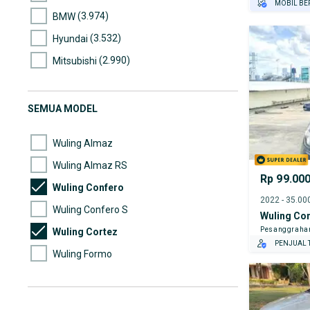
MOBIL BE
(3.974)
BMW
GRATIS AS
TEST DRIV
(3.532)
Hyundai
GRATIS BI
(2.990)
Mitsubishi
(2.505)
Nissan
(2.311)
Suzuki
SEMUA MODEL
(2.269)
Mazda
Wuling Almaz
Wuling Almaz RS
Rp 99.00
Wuling Confero
Wuling Confero S
Wuling Co
Pesanggraha
Wuling Cortez
PENJUAL T
Wuling Formo
Wuling Lain-lain