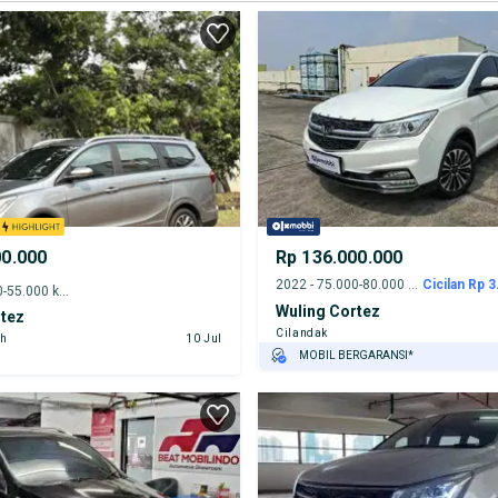
00.000
Rp 136.000.000
2022 - 75.000-80.000 km
Cicilan Rp 3
2022 - 50.000-55.000 km
Wuling Cortez
rtez
Cilandak
ah
10 Jul
MOBIL BERGARANSI*
GRATIS ASURANSI 1 TAHUN*
TEST DRIVE DARI RUMAH
GRATIS BIAYA JASA PERAWATAN*