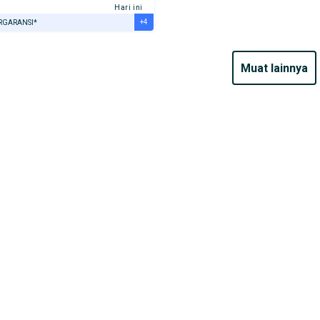
t
Hari ini
+4
RGARANSI*
URANSI 1 TAHUN*
E DARI RUMAH
muat lainnya
AYA JASA PERAWATAN*
ERVERIFIKASI