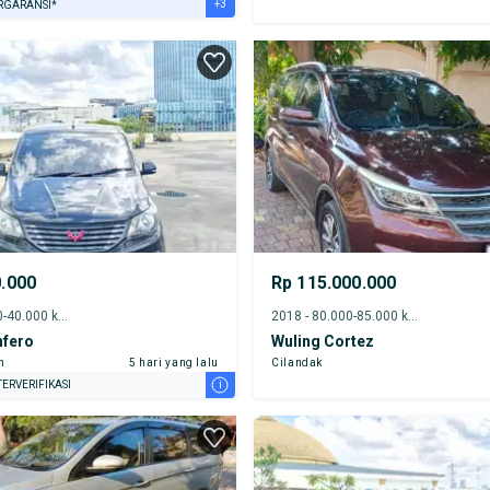
+3
RGARANSI*
URANSI 1 TAHUN*
E DARI RUMAH
AYA JASA PERAWATAN*
0.000
Rp 115.000.000
2022 - 35.000-40.000 km
2018 - 80.000-85.000 km
nfero
Wuling Cortez
n
5 hari yang lalu
Cilandak
i
ERVERIFIKASI