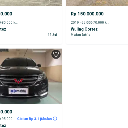
00.000
Rp 150.000.000
2021 - 75.000-80.000 km
2019 - 65.000-70.000 km
rtez
Wuling Cortez
17 Jul
Medan Satria
00.000
2018 - 90.000-95.000 km
Cicilan Rp 3.1 jt/bulan
rtez