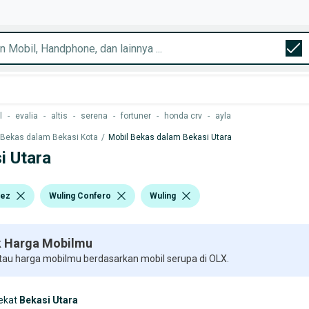
l
-
evalia
-
altis
-
serena
-
fortuner
-
honda crv
-
ayla
 Bekas dalam Bekasi Kota
/
Mobil Bekas dalam Bekasi Utara
i Utara
tez
Wuling Confero
Wuling
 Harga Mobilmu
 tau harga mobilmu berdasarkan mobil serupa di OLX.
ekat
Bekasi Utara