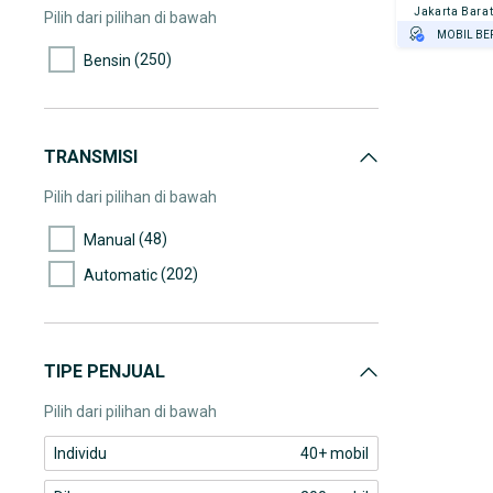
(13)
70.000-75.000
Jakarta Bara
Pilih dari pilihan di bawah
MOBIL BE
(24)
75.000-80.000
(250)
Bensin
GRATIS AS
(9)
80.000-85.000
TEST DRIV
(8)
85.000-90.000
GRATIS BI
PENJUAL T
(7)
90.000-95.000
TRANSMISI
(10)
95.000-100.000
Pilih dari pilihan di bawah
(3)
100.000-105.000
(48)
Manual
(7)
105.000-110.000
(202)
Automatic
(2)
110.000-115.000
(11)
115.000-120.000
(2)
120.000-125.000
TIPE PENJUAL
(1)
130.000-135.000
Pilih dari pilihan di bawah
(6)
135.000-140.000
Individu
40+ mobil
(6)
140.000-145.000