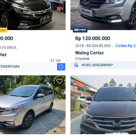
00.000
Rp 120.000.000
2018 - 80.000-85.000 km
Cicilan Rp 2
2022 - 70.000-75.000 km
Wuling Cortez
rtez
Cilandak
21 Jul
MOBIL BERGARANSI*
i
ERVERIFIKASI
GRATIS ASURANSI 1 TAHUN*
TEST DRIVE DARI RUMAH
GRATIS BIAYA JASA PERAWATAN*
PENJUAL TERVERIFIKASI