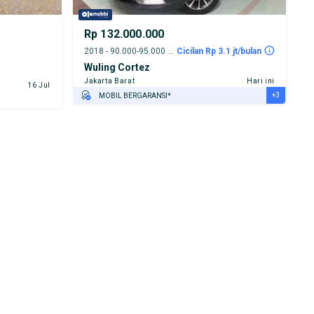
Rp 132.000.000
2018 - 90.000-95.000 km
Cicilan Rp 3.1 jt/bulan
Wuling Cortez
Jakarta Barat
Hari ini
16 Jul
+3
MOBIL BERGARANSI*
GRATIS ASURANSI 1 TAHUN*
TEST DRIVE DARI RUMAH
GRATIS BIAYA JASA PERAWATAN*