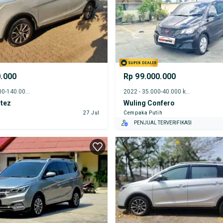
0.000
Rp 99.000.000
2018 - 135.000-140.000 km
2022 - 35.000-40.000 km
rtez
Wuling Confero
27 Jul
Cempaka Putih
PENJUAL TERVERIFIKASI