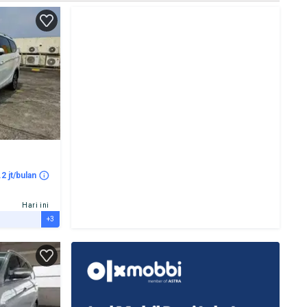
.2 jt/bulan
Hari ini
+3