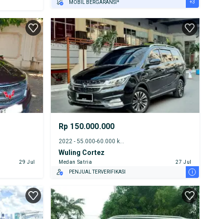
+3
MOBIL BERGARANSI*
GRATIS ASURANSI 1 TAHUN*
TEST DRIVE DARI RUMAH
GRATIS BIAYA JASA PERAWATAN*
Rp 150.000.000
2022 - 55.000-60.000 km
Wuling Cortez
29 Jul
Medan Satria
27 Jul
i
PENJUAL TERVERIFIKASI