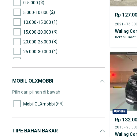
(3)
0-5.000
(2)
5.000-10.000
Rp 127.0
(1)
10.000-15.000
Wuling Co
(3)
15.000-20.000
Bekasi Barat
(8)
20.000-25.000
(4)
25.000-30.000
(9)
30.000-35.000
(19)
35.000-40.000
MOBIL OLXMOBBI
(14)
40.000-45.000
(14)
45.000-50.000
Pilih dari pilihan di bawah
(13)
50.000-55.000
(64)
Mobil OLXmobbi
(24)
55.000-60.000
Rp 132.0
(3)
60.000-65.000
(18)
65.000-70.000
TIPE BAHAN BAKAR
Wuling Co