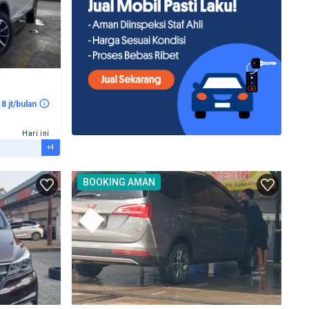
.8 jt/bulan
Hari ini
+4
BOOKING AMAN