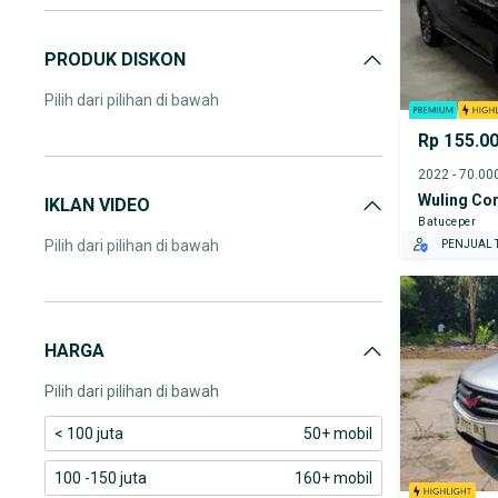
PRODUK DISKON
Pilih dari pilihan di bawah
Rp 155.0
Wuling Co
IKLAN VIDEO
Batuceper
Pilih dari pilihan di bawah
PENJUAL T
HARGA
Pilih dari pilihan di bawah
< 100 juta
50+ mobil
100 -150 juta
160+ mobil