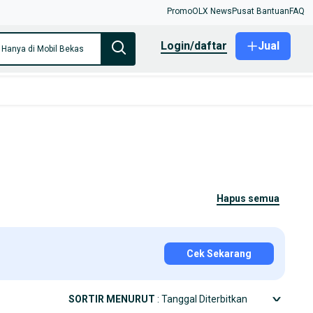
Promo
OLX News
Pusat Bantuan
FAQ
login/daftar
Jual
Hanya di Mobil Bekas
hapus semua
Cek Sekarang
SORTIR MENURUT
: Tanggal Diterbitkan