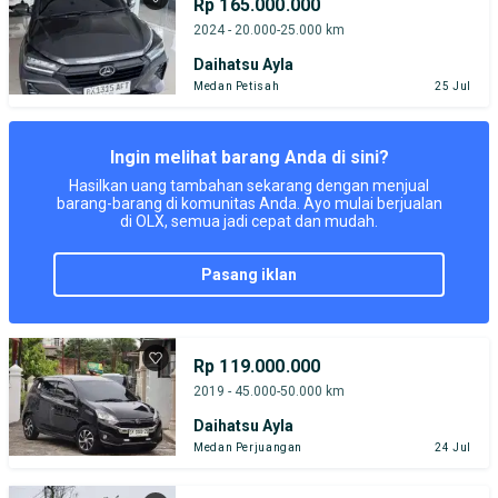
Rp 165.000.000
2024 - 20.000-25.000 km
Daihatsu Ayla
Medan Petisah
25 Jul
Ingin melihat barang Anda di sini?
Hasilkan uang tambahan sekarang dengan menjual
barang-barang di komunitas Anda. Ayo mulai berjualan
di OLX, semua jadi cepat dan mudah.
pasang iklan
Rp 119.000.000
2019 - 45.000-50.000 km
Daihatsu Ayla
Medan Perjuangan
24 Jul