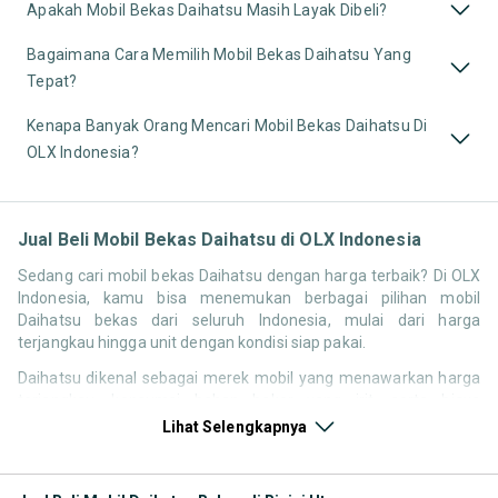
Apakah Mobil Bekas Daihatsu Masih Layak Dibeli?
Bagaimana Cara Memilih Mobil Bekas Daihatsu Yang
Tepat?
Kenapa Banyak Orang Mencari Mobil Bekas Daihatsu Di
OLX Indonesia?
Jual Beli Mobil Bekas Daihatsu di OLX Indonesia
Sedang cari mobil bekas Daihatsu dengan harga terbaik? Di OLX
Indonesia, kamu bisa menemukan berbagai pilihan mobil
Daihatsu bekas dari seluruh Indonesia, mulai dari harga
terjangkau hingga unit dengan kondisi siap pakai.
Daihatsu dikenal sebagai merek mobil yang menawarkan harga
terjangkau, konsumsi bahan bakar yang irit, serta biaya
perawatan yang relatif rendah. Hal ini membuat pencarian
Lihat Selengkapnya
seperti mobil bekas Daihatsu, harga Daihatsu bekas, atau
Daihatsu second murah tetap tinggi di Indonesia, terutama untuk
kebutuhan mobil pertama maupun kendaraan operasional.