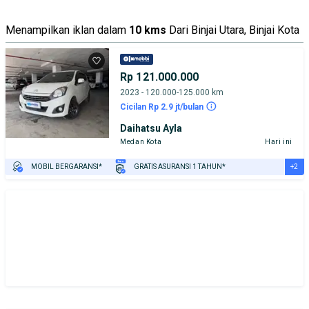
Menampilkan iklan dalam
10 kms
Dari Binjai Utara, Binjai Kota
Rp 121.000.000
2023 - 120.000-125.000 km
Cicilan Rp 2.9 jt/bulan
Daihatsu Ayla
Medan Kota
Hari ini
+2
MOBIL BERGARANSI*
GRATIS ASURANSI 1 TAHUN*
TEST DRIVE DARI RUMAH
GRATIS BIAYA JASA PERAWATAN*