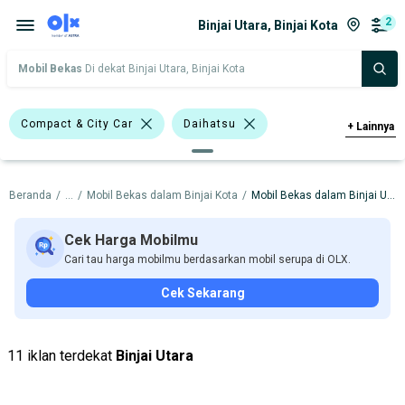
2
Binjai Utara, Binjai Kota
Mobil Bekas
Di dekat Binjai Utara, Binjai Kota
Compact & City Car
Daihatsu
+
Lainnya
Harga
Merek Dan Model
Tahun
Beranda
/
...
/
Mobil Bekas dalam Binjai Kota
/
Mobil Bekas dalam Binjai Utara
Tipe Bodi
Tipe Membership
Cek Harga Mobilmu
Cari tau harga mobilmu berdasarkan mobil serupa di OLX.
Cek Sekarang
11 iklan terdekat
Binjai Utara