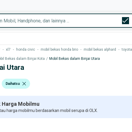
y
-
xl7
-
honda civic
-
mobil bekas honda brio
-
mobil bekas alphard
-
toyota
bil Bekas dalam Binjai Kota
/
Mobil Bekas dalam Binjai Utara
ai Utara
Daihatsu
 Harga Mobilmu
 tau harga mobilmu berdasarkan mobil serupa di OLX.