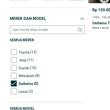
Rp 150.0
MEREK DAN MODEL
Daihatsu T
Medan Denai
SEMUA MEREK
(12)
Toyota
(11)
Jeep
(10)
Suzuki
(8)
Mitsubishi
(5)
Daihatsu
(2)
Lexus
(1)
Honda
(1)
Hyundai
SEMUA MODEL