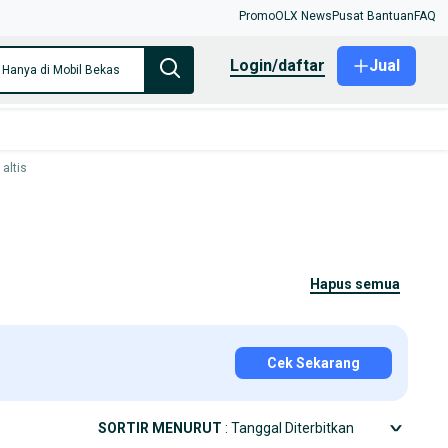
Promo
OLX News
Pusat Bantuan
FAQ
login/daftar
Jual
Hanya di Mobil Bekas
 altis
hapus semua
Cek Sekarang
SORTIR MENURUT
: Tanggal Diterbitkan