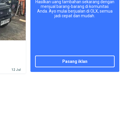
Hasilkan uang tambahan sekarang dengan
menjual barang-barang di komunitas
Anda. Ayo mulai berjualan di OLX, semua
jadi cepat dan mudah.
pasang iklan
12 Jul