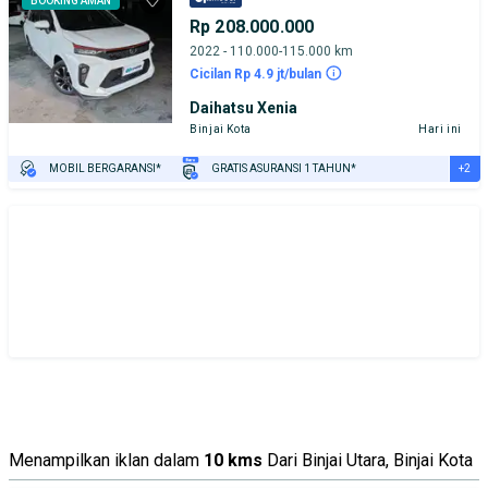
BOOKING AMAN
Rp 208.000.000
2022 - 110.000-115.000 km
Cicilan Rp 4.9 jt/bulan
Daihatsu Xenia
Binjai Kota
Hari ini
+2
MOBIL BERGARANSI*
GRATIS ASURANSI 1 TAHUN*
TEST DRIVE DARI RUMAH
GRATIS BIAYA JASA PERAWATAN*
Menampilkan iklan dalam
10 kms
Dari Binjai Utara, Binjai Kota