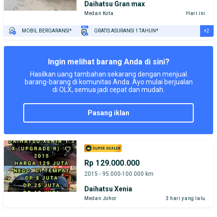
Daihatsu Gran max
Medan Kota
Hari ini
+2
MOBIL BERGARANSI*
GRATIS ASURANSI 1 TAHUN*
TEST DRIVE DARI RUMAH
GRATIS BIAYA JASA PERAWATAN*
Ingin melihat barang Anda di sini?
Hasilkan uang tambahan sekarang dengan menjual
barang-barang di komunitas Anda. Ayo mulai berjualan
di OLX, semua jadi cepat dan mudah.
pasang iklan
Rp 129.000.000
2015 - 95.000-100.000 km
Daihatsu Xenia
Medan Johor
3 hari yang lalu