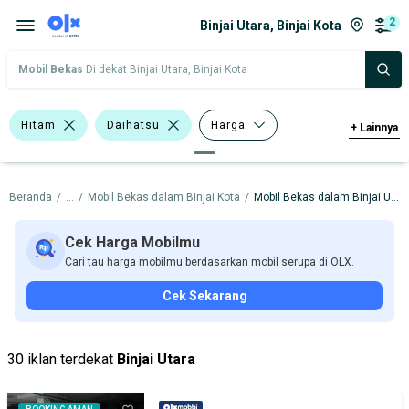
2
Binjai Utara, Binjai Kota
Mobil Bekas
Di dekat Binjai Utara, Binjai Kota
Hitam
Daihatsu
Harga
+
Lainnya
Merek Dan Model
Tahun
Beranda
/
...
/
Mobil Bekas dalam Binjai Kota
/
Mobil Bekas dalam Binjai Utara
Tipe Bodi
Tipe Membership
Cek Harga Mobilmu
Cari tau harga mobilmu berdasarkan mobil serupa di OLX.
Cek Sekarang
30 iklan terdekat
Binjai Utara