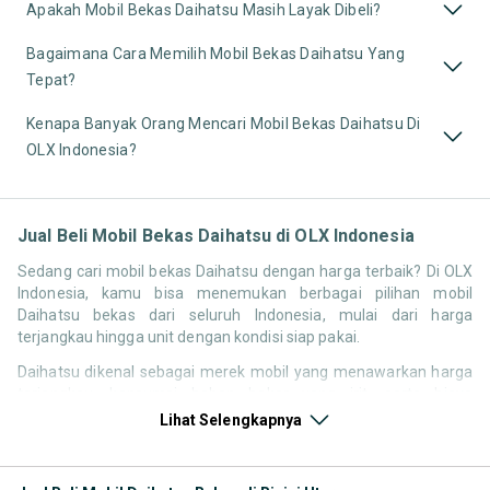
Apakah Mobil Bekas Daihatsu Masih Layak Dibeli?
Bagaimana Cara Memilih Mobil Bekas Daihatsu Yang
Tepat?
Kenapa Banyak Orang Mencari Mobil Bekas Daihatsu Di
OLX Indonesia?
Jual Beli Mobil Bekas Daihatsu di OLX Indonesia
Sedang cari mobil bekas Daihatsu dengan harga terbaik? Di OLX
Indonesia, kamu bisa menemukan berbagai pilihan mobil
Daihatsu bekas dari seluruh Indonesia, mulai dari harga
terjangkau hingga unit dengan kondisi siap pakai.
Daihatsu dikenal sebagai merek mobil yang menawarkan harga
terjangkau, konsumsi bahan bakar yang irit, serta biaya
perawatan yang relatif rendah. Hal ini membuat pencarian
Lihat Selengkapnya
seperti mobil bekas Daihatsu, harga Daihatsu bekas, atau
Daihatsu second murah tetap tinggi di Indonesia, terutama untuk
kebutuhan mobil pertama maupun kendaraan operasional.