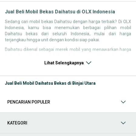
Jual Beli Mobil Bekas Daihatsu di OLX Indonesia
Sedang cari mobil bekas Daihatsu dengan harga terbaik? Di OLX
Indonesia, kamu bisa menemukan berbagai pilihan mobil
Daihatsu bekas dari seluruh Indonesia, mulai dari harga
terjangkau hingga unit dengan kondisi siap pakai.
Daihatsu dikenal sebagai merek mobil yang menawarkan harga
terjangkau, konsumsi bahan bakar yang irit, serta biaya
perawatan yang relatif rendah. Hal ini membuat pencarian
Lihat Selengkapnya
seperti mobil bekas Daihatsu, harga Daihatsu bekas, atau
Daihatsu second murah tetap tinggi di Indonesia, terutama untuk
kebutuhan mobil pertama maupun kendaraan operasional.
Jual Beli Mobil Daihatsu Bekas di Binjai Utara
Melalui halaman ini, kamu bisa langsung membandingkan
berbagai listing mobil bekas Daihatsu berdasarkan harga, tahun,
lokasi, hingga tipe kendaraan tanpa perlu berpindah platform.
PENCARIAN POPULER
Model Mobil Bekas Daihatsu yang Paling Banyak Dicari
KATEGORI
Beberapa model Daihatsu memiliki permintaan tinggi di pasar
mobil bekas karena fungsional, ekonomis, dan mudah digunakan