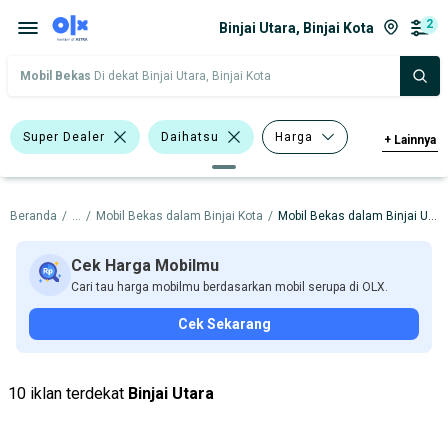
2
Binjai Utara, Binjai Kota
Mobil Bekas
Di dekat Binjai Utara, Binjai Kota
Super Dealer
Daihatsu
Harga
+
Lainnya
Merek Dan Model
Tahun
Beranda
/
...
/
Mobil Bekas dalam Binjai Kota
/
Mobil Bekas dalam Binjai Utara
Tipe Bodi
Tipe Membership
Cek Harga Mobilmu
Cari tau harga mobilmu berdasarkan mobil serupa di OLX.
Cek Sekarang
10 iklan terdekat
Binjai Utara