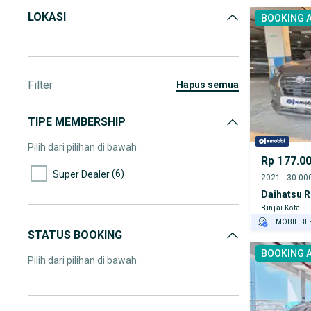
LOKASI
BOOKING 
Filter
hapus semua
TIPE MEMBERSHIP
Pilih dari pilihan di bawah
Rp 177.0
(6)
Super Dealer
Daihatsu 
Binjai Kota
MOBIL BE
STATUS BOOKING
GRATIS AS
BOOKING 
TEST DRIV
Pilih dari pilihan di bawah
GRATIS BI