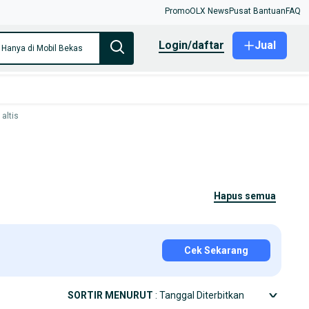
Promo
OLX News
Pusat Bantuan
FAQ
login/daftar
Jual
Hanya di Mobil Bekas
 altis
hapus semua
Cek Sekarang
SORTIR MENURUT
: Tanggal Diterbitkan