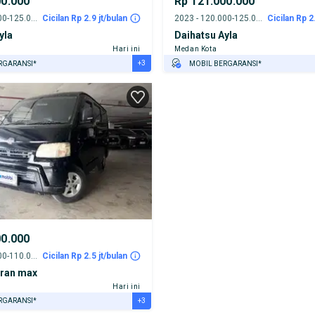
00.000
Rp 121.000.000
2023 - 120.000-125.000 km
Cicilan Rp 2.9 jt/bulan
2023 - 120.000-125.000 km
Cicilan Rp 2
yla
Daihatsu Ayla
Hari ini
Medan Kota
+3
RGARANSI*
MOBIL BERGARANSI*
URANSI 1 TAHUN*
GRATIS ASURANSI 1 TAHUN*
E DARI RUMAH
TEST DRIVE DARI RUMAH
AYA JASA PERAWATAN*
GRATIS BIAYA JASA PERAWATAN*
00.000
2019 - 105.000-110.000 km
Cicilan Rp 2.5 jt/bulan
Gran max
Hari ini
+3
RGARANSI*