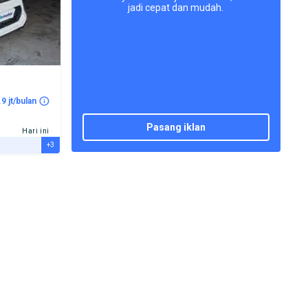
jadi cepat dan mudah.
.9 jt/bulan
pasang iklan
Hari ini
+3