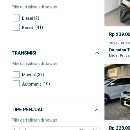
(1)
95.000-100.000
Pilih dari pilihan di bawah
(2)
105.000-110.000
(2)
Diesel
(2)
110.000-115.000
(41)
Bensin
(2)
115.000-120.000
Rp 239.0
(2)
120.000-125.000
Daihatsu T
(1)
130.000-135.000
TRANSMISI
Medan Petisa
Pilih dari pilihan di bawah
(33)
Manual
(10)
Automatic
TIPE PENJUAL
Pilih dari pilihan di bawah
Rp 228.0