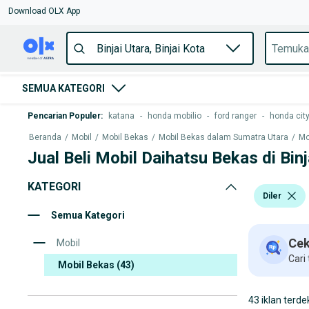
Download OLX App
SEMUA KATEGORI
Pencarian Populer
:
katana
-
honda mobilio
-
ford ranger
-
honda cit
Beranda
/
Mobil
/
Mobil Bekas
/
Mobil Bekas dalam Sumatra Utara
/
Mo
Jual Beli Mobil Daihatsu Bekas di Binj
KATEGORI
Diler
Semua Kategori
Cek
Mobil
Cari
Mobil Bekas
(43)
43 iklan terde