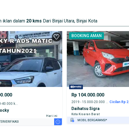
URANSI 1 TAHUN*
E DARI RUMAH
AYA JASA PERAWATAN*
 iklan dalam
20 kms
Dari Binjai Utara, Binjai Kota
BOOKING AMAN
00.000
Rp 104.000.000
2019 - 15.000-20.000 km
Cicilan Rp 2
2021 - 35.000-40.000 km
Daihatsu Sigra
Rocky
Kota Kisaran Barat
Hari ini
MOBIL BERGARANSI*
i
ERVERIFIKASI
GRATIS ASURANSI 1 TAHUN*