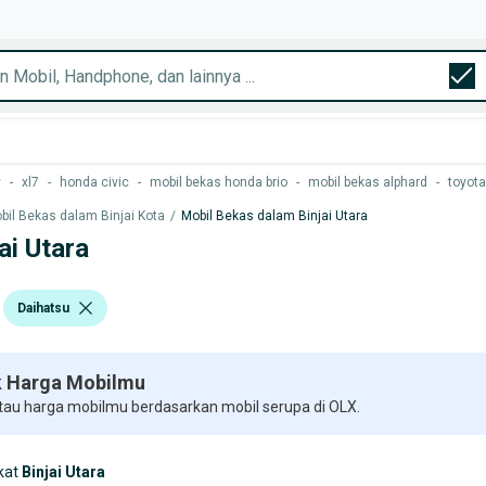
y
-
xl7
-
honda civic
-
mobil bekas honda brio
-
mobil bekas alphard
-
toyota
bil Bekas dalam Binjai Kota
/
Mobil Bekas dalam Binjai Utara
ai Utara
Daihatsu
 Harga Mobilmu
 tau harga mobilmu berdasarkan mobil serupa di OLX.
kat
Binjai Utara