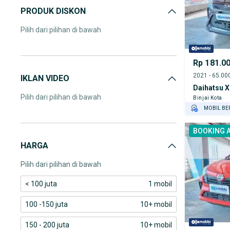
PRODUK DISKON
Pilih dari pilihan di bawah
Rp 181.0
IKLAN VIDEO
Daihatsu X
Pilih dari pilihan di bawah
Binjai Kota
MOBIL BE
GRATIS AS
BOOKING 
TEST DRIV
HARGA
GRATIS BI
Pilih dari pilihan di bawah
< 100 juta
1 mobil
100 -150 juta
10+ mobil
150 - 200 juta
10+ mobil