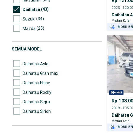
Rp 121.0
(43)
Daihatsu
Daihatsu A
(34)
Suzuki
Medan Kota
MOBIL BE
(25)
Mazda
GRATIS AS
(20)
Lexus
TEST DRIV
(18)
Hyundai
GRATIS BI
SEMUA MODEL
(17)
Wuling
Daihatsu Ayla
Daihatsu Gran max
Daihatsu Hiline
Daihatsu Rocky
Rp 108.0
Daihatsu Sigra
Daihatsu Sirion
Daihatsu 
Daihatsu Taft
Medan Kota
MOBIL BE
Daihatsu Terios