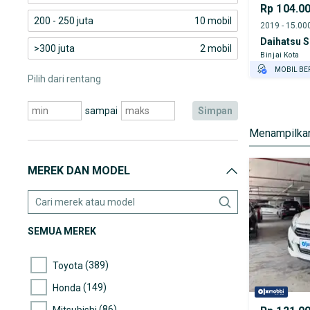
Rp 104.0
200 - 250 juta
10 mobil
Daihatsu S
>300 juta
2 mobil
Binjai Kota
MOBIL BE
Pilih dari rentang
GRATIS AS
TEST DRIV
sampai
simpan
GRATIS BI
Menampilkan
MEREK DAN MODEL
SEMUA MEREK
(389)
Toyota
(149)
Honda
(86)
Mitsubishi