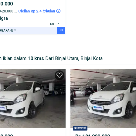
00.000
2019 - 15.000-20.000 km
Cicilan Rp 2.4 jt/bulan
igra
Hari ini
+3
RGARANSI*
URANSI 1 TAHUN*
E DARI RUMAH
AYA JASA PERAWATAN*
 iklan dalam
10 kms
Dari Binjai Utara, Binjai Kota