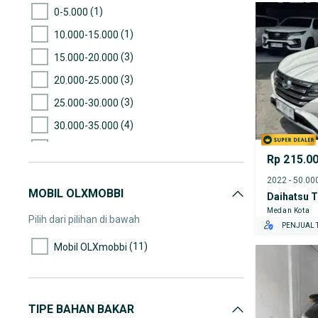
(1)
0-5.000
(1)
10.000-15.000
(3)
15.000-20.000
(3)
20.000-25.000
(3)
25.000-30.000
(4)
30.000-35.000
(4)
35.000-40.000
Rp 215.0
(2)
45.000-50.000
MOBIL OLXMOBBI
(1)
50.000-55.000
Daihatsu T
Medan Kota
(2)
55.000-60.000
Pilih dari pilihan di bawah
PENJUAL T
(3)
65.000-70.000
(11)
Mobil OLXmobbi
(1)
70.000-75.000
(1)
80.000-85.000
(4)
85.000-90.000
TIPE BAHAN BAKAR