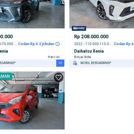
00.000
Rp 208.000.000
2021 - 65.000-70.000 km
Cicilan Rp 4.3 jt/bulan
2022 - 110.000-115.000 km
Cicilan Rp 4
enia
Daihatsu Xenia
Hari ini
Binjai Kota
+3
RGARANSI*
MOBIL BERGARANSI*
URANSI 1 TAHUN*
GRATIS ASURANSI 1 TAHUN*
AMAN
E DARI RUMAH
TEST DRIVE DARI RUMAH
AYA JASA PERAWATAN*
GRATIS BIAYA JASA PERAWATAN*