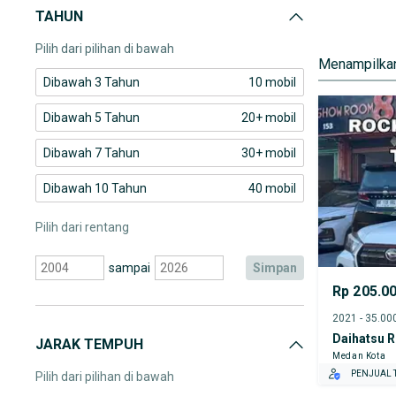
GRATIS AS
TAHUN
Daihatsu Xenia
TEST DRIV
GRATIS BI
Pilih dari pilihan di bawah
Menampilkan
Dibawah 3 Tahun
10 mobil
Dibawah 5 Tahun
20+ mobil
Dibawah 7 Tahun
30+ mobil
Dibawah 10 Tahun
40 mobil
Pilih dari rentang
sampai
simpan
Rp 205.0
Daihatsu 
JARAK TEMPUH
Medan Kota
PENJUAL T
Pilih dari pilihan di bawah