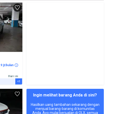
.9 jt/bulan
Hari ini
+3
Ingin melihat barang Anda di sini?
Hasilkan uang tambahan sekarang dengan
menjual barang-barang di komunitas
Anda. Ayo mulai berjualan di OLX, semua