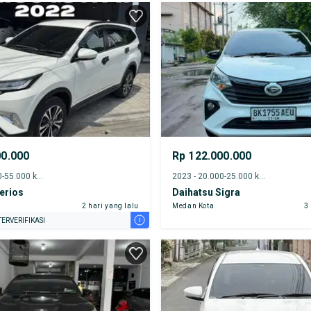
TEST DRIVE DARI RUMAH
GRATIS BIAYA JASA PERAWATAN*
00.000
Rp 122.000.000
2022 - 50.000-55.000 km
2023 - 20.000-25.000 km
erios
Daihatsu Sigra
2 hari yang lalu
Medan Kota
3
i
ERVERIFIKASI