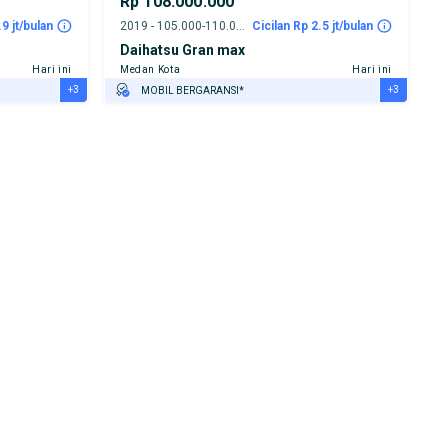
Rp 108.000.000
.9 jt/bulan
2019 - 105.000-110.000 km
Cicilan Rp 2.5 jt/bulan
Daihatsu Gran max
Hari ini
Medan Kota
Hari ini
+3
+3
MOBIL BERGARANSI*
GRATIS ASURANSI 1 TAHUN*
TEST DRIVE DARI RUMAH
GRATIS BIAYA JASA PERAWATAN*