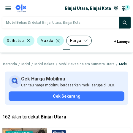
1
Binjai Utara, Binjai Kota
Mobil Bekas
Di dekat Binjai Utara, Binjai Kota
Daihatsu
Mazda
Harga
+
Lainnya
Merek Dan Model
Tahun
Beranda
/
Mobil
/
Mobil Bekas
/
Mobil Bekas dalam Sumatra Utara
/
Mobil Bekas dalam Binjai Kota
Tipe Bodi
Tipe Membership
Cek Harga Mobilmu
Cari tau harga mobilmu berdasarkan mobil serupa di OLX.
Cek Sekarang
162 iklan terdekat
Binjai Utara