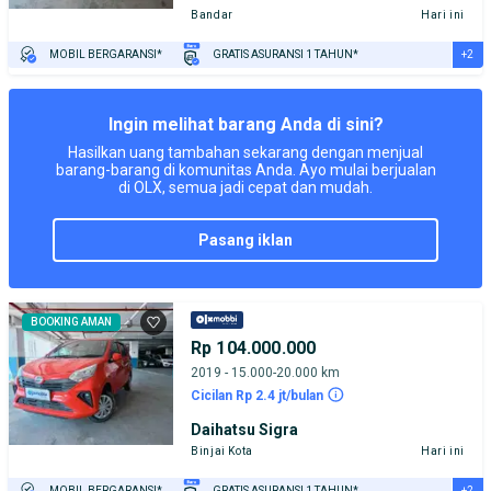
Bandar
Hari ini
+2
MOBIL BERGARANSI*
GRATIS ASURANSI 1 TAHUN*
TEST DRIVE DARI RUMAH
GRATIS BIAYA JASA PERAWATAN*
Ingin melihat barang Anda di sini?
Hasilkan uang tambahan sekarang dengan menjual
barang-barang di komunitas Anda. Ayo mulai berjualan
di OLX, semua jadi cepat dan mudah.
pasang iklan
BOOKING AMAN
Rp 104.000.000
2019 - 15.000-20.000 km
Cicilan Rp 2.4 jt/bulan
Daihatsu Sigra
Binjai Kota
Hari ini
+2
MOBIL BERGARANSI*
GRATIS ASURANSI 1 TAHUN*