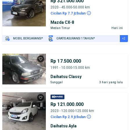
Rp 321.000.000
2020 - 45.000-50.000 km
Cicilan Rp 7.7 jt/bulan
Mazda CX-8
Medan Timur
Hari ini
+2
MOBIL BERGARANSI*
GRATIS ASURANSI 1 TAHUN*
TEST DRIVE DARI RUMAH
GRATIS BIAYA JASA PERAWATAN*
Rp 17.500.000
1991 - 10.000-15.000 km
Daihatsu Classy
Sunggal
3 hari yang lalu
Rp 121.000.000
2023 - 120.000-125.000 km
Cicilan Rp 2.9 jt/bulan
Daihatsu Ayla