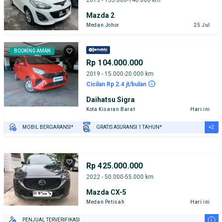
Mazda 2
Medan Johor
25 Jul
BOOKING AMAN
Rp 104.000.000
2019 - 15.000-20.000 km
Cicilan Rp 2.4 jt/bulan
Daihatsu Sigra
Kota Kisaran Barat
Hari ini
+2
MOBIL BERGARANSI*
GRATIS ASURANSI 1 TAHUN*
TEST DRIVE DARI RUMAH
GRATIS BIAYA JASA PERAWATAN*
Rp 425.000.000
2022 - 50.000-55.000 km
Mazda CX-5
Medan Petisah
Hari ini
i
PENJUAL TERVERIFIKASI