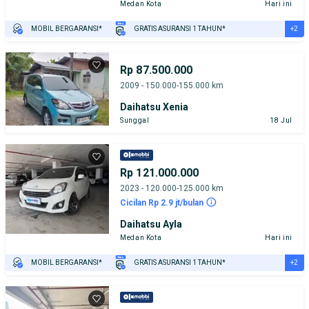
Medan Kota
Hari ini
+2
MOBIL BERGARANSI*
GRATIS ASURANSI 1 TAHUN*
TEST DRIVE DARI RUMAH
GRATIS BIAYA JASA PERAWATAN*
Rp 87.500.000
2009 - 150.000-155.000 km
Daihatsu Xenia
Sunggal
18 Jul
Rp 121.000.000
2023 - 120.000-125.000 km
Cicilan Rp 2.9 jt/bulan
Daihatsu Ayla
Medan Kota
Hari ini
+2
MOBIL BERGARANSI*
GRATIS ASURANSI 1 TAHUN*
TEST DRIVE DARI RUMAH
GRATIS BIAYA JASA PERAWATAN*