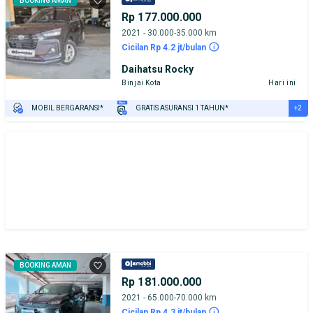
BOOKING AMAN
Rp 177.000.000
2021 - 30.000-35.000 km
Cicilan Rp 4.2 jt/bulan
Daihatsu Rocky
Binjai Kota
Hari ini
+2
MOBIL BERGARANSI*
GRATIS ASURANSI 1 TAHUN*
TEST DRIVE DARI RUMAH
GRATIS BIAYA JASA PERAWATAN*
BOOKING AMAN
Rp 181.000.000
2021 - 65.000-70.000 km
Cicilan Rp 4.3 jt/bulan