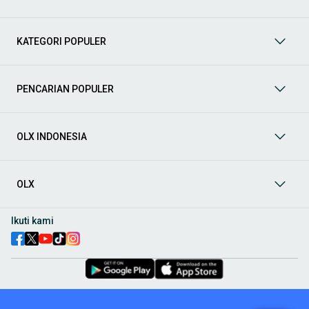
Mobil
: Temukan berbagai pilihan mobil berkualitas dan
terpercaya di OLX! Dapatkan penawaran terbaik untuk
berbagai jenis mobil baru maupun bekas dengan kondisi
KATEGORI POPULER
prima dan riwayat yang jelas. Mulai dari Honda, Toyota,
Suzuki, hingga Mitsubishi, tersedia berbagai model MPV, SUV,
Sedan, dan lainnya.
PENCARIAN POPULER
Aksesoris Mobil
: Lengkapi tampilan dan fungsionalitas mobil
Anda dengan
aksesoris mobil
terbaik dari OLX! Temukan
beragam pilihan produk berkualitas tinggi, mulai dari
aksesoris interior seperti sarung jok dan karpet, hingga
OLX INDONESIA
aksesoris eksterior seperti
body kit
dan
roof rack
.
Audio Mobil
: Nikmati perjalanan Anda dengan pengalaman
audio terbaik bersama
audio mobil
dari OLX! Tersedia
OLX
berbagai pilihan
head unit
, speaker, amplifier, subwoofer,
hingga instalasi audio profesional. Cocok untuk Anda yang
ingin meningkatkan kualitas suara dalam kabin
mobil
,
Ikuti kami
menjadikan setiap perjalanan lebih menyenangkan.
Spare Part Mobil
: Jaga performa
mobil
Anda dengan
spare
part mobil
original dan berkualitas dari OLX! Temukan
berbagai komponen penting mulai dari filter oli, kampas rem,
busi, hingga komponen mesin lainnya.
Velg dan Ban Mobil
: Tingkatkan keamanan dan penampilan