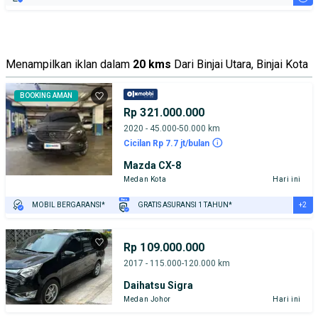
Menampilkan iklan dalam
20 kms
Dari Binjai Utara, Binjai Kota
BOOKING AMAN
Rp 321.000.000
2020 - 45.000-50.000 km
Cicilan Rp 7.7 jt/bulan
Mazda CX-8
Medan Kota
Hari ini
+2
MOBIL BERGARANSI*
GRATIS ASURANSI 1 TAHUN*
TEST DRIVE DARI RUMAH
GRATIS BIAYA JASA PERAWATAN*
Rp 109.000.000
2017 - 115.000-120.000 km
Daihatsu Sigra
Medan Johor
Hari ini