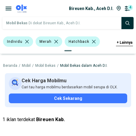
4
Bireuen Kab., Aceh D.I.
Mobil Bekas
Di dekat Bireuen Kab., Aceh D.I.
Individu
Merah
Hatchback
+
Lainnya
Honda
Kia
Beranda
/
Mobil
/
Mobil Bekas
/
Mobil Bekas dalam Aceh D.I.
Harga
Merek Dan Model
Tahun
Tipe Bodi
Tipe Membership
Cek Harga Mobilmu
Cari tau harga mobilmu berdasarkan mobil serupa di OLX.
Cek Sekarang
1 iklan terdekat
Bireuen Kab.