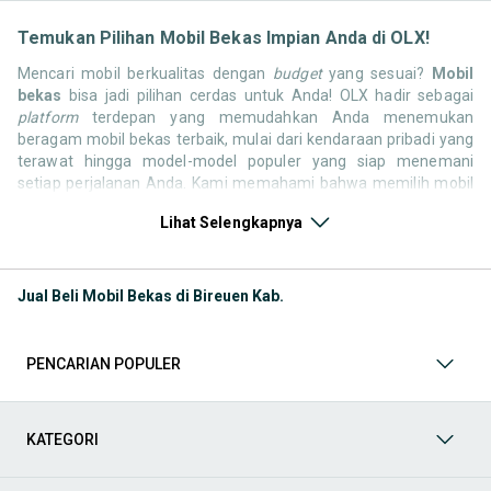
Temukan Pilihan Mobil Bekas Impian Anda di OLX!
Mencari mobil berkualitas dengan
budget
yang sesuai?
Mobil
bekas
bisa jadi pilihan cerdas untuk Anda! OLX hadir sebagai
platform
terdepan yang memudahkan Anda menemukan
beragam mobil bekas terbaik, mulai dari kendaraan pribadi yang
terawat hingga model-model populer yang siap menemani
setiap perjalanan Anda. Kami memahami bahwa memilih mobil
bekas butuh kepercayaan, oleh karena itu OLX menyediakan
Lihat Selengkapnya
ribuan daftar dari penjual terpercaya di seluruh Indonesia.
Jelajahi sekarang dan temukan mobil bekas yang paling sesuai
dengan gaya hidup, kebutuhan, dan
budget
Anda!
Jual Beli Mobil Bekas di Bireuen Kab.
Memilih
mobil bekas
yang tepat tentu bukan perkara mudah.
Apakah Anda mencari mobil keluarga yang luas, SUV yang
tangguh untuk petualangan, sedan yang elegan untuk tampilan
PENCARIAN POPULER
berkelas, atau mobil kota yang irit dan lincah? Di OLX, Anda akan
menemukan berbagai pilihan mobil bekas dari berbagai merek
dan tipe. Kami hadir untuk memastikan pengalaman jual beli
mobil bekas Anda berjalan lancar, efisien, dan menyenangkan.
KATEGORI
Yuk, lihat berbagai penawaran mobil bekas yang bisa
mendukung mobilitas Anda sekarang juga! Berikut adalah