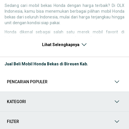
Sedang cari mobil bekas Honda dengan harga terbaik? Di OLX
Indonesia, kamu bisa menemukan berbagai pilihan mobil Honda
bekas dari seluruh Indonesia, mulai dari harga terjangkau hingga
unit dengan kondisi siap pakai.
Honda dikenal sebagai salah satu merek mobil favorit di
Indonesia karena desainnya yang modern, performa mesin yang
responsif, serta kenyamanan berkendara. Tidak heran jika
Lihat Selengkapnya
pencarian seperti mobil bekas Honda, harga Honda bekas, atau
Honda second terbaik terus tinggi setiap waktu.
Jual Beli Mobil Honda Bekas di Bireuen Kab.
Melalui halaman ini, kamu bisa langsung membandingkan
berbagai listing mobil bekas Honda berdasarkan harga, tahun,
lokasi, hingga tipe kendaraan tanpa perlu berpindah platform.
PENCARIAN POPULER
Model Mobil Bekas Honda yang Paling Banyak Dicari
Beberapa model Honda memiliki permintaan tinggi di pasar
KATEGORI
mobil bekas karena kombinasi desain, performa, dan
kenyamanan. Berikut beberapa model yang paling sering dicari:
FILTER
Mobil harian dan city car