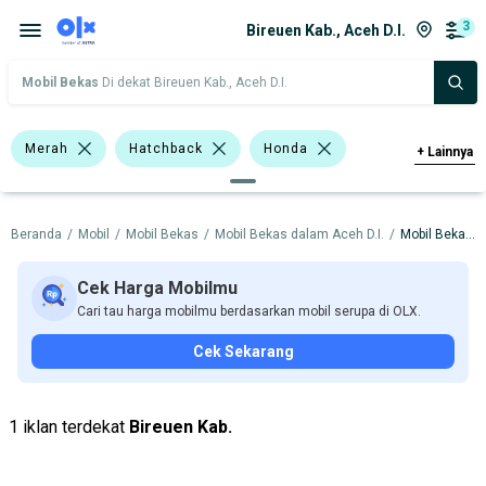
3
Bireuen Kab., Aceh D.I.
Mobil Bekas
Di dekat Bireuen Kab., Aceh D.I.
Merah
Hatchback
Honda
+
Lainnya
Harga
Merek Dan Model
Tahun
Beranda
/
Mobil
/
Mobil Bekas
/
Mobil Bekas dalam Aceh D.I.
/
Mobil Bekas dalam Bireuen Kab.
Tipe Bodi
Tipe Membership
Cek Harga Mobilmu
Cari tau harga mobilmu berdasarkan mobil serupa di OLX.
Cek Sekarang
1 iklan terdekat
Bireuen Kab.