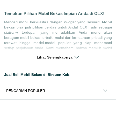
Temukan Pilihan Mobil Bekas Impian Anda di OLX!
Mencari mobil berkualitas dengan
budget
yang sesuai?
Mobil
bekas
bisa jadi pilihan cerdas untuk Anda! OLX hadir sebagai
platform
terdepan yang memudahkan Anda menemukan
beragam mobil bekas terbaik, mulai dari kendaraan pribadi yang
terawat hingga model-model populer yang siap menemani
setiap perjalanan Anda. Kami memahami bahwa memilih mobil
bekas butuh kepercayaan, oleh karena itu OLX menyediakan
Lihat Selengkapnya
ribuan daftar dari penjual terpercaya di seluruh Indonesia.
Jelajahi sekarang dan temukan mobil bekas yang paling sesuai
dengan gaya hidup, kebutuhan, dan
budget
Anda!
Jual Beli Mobil Bekas di Bireuen Kab.
Memilih
mobil bekas
yang tepat tentu bukan perkara mudah.
Apakah Anda mencari mobil keluarga yang luas, SUV yang
tangguh untuk petualangan, sedan yang elegan untuk tampilan
PENCARIAN POPULER
berkelas, atau mobil kota yang irit dan lincah? Di OLX, Anda
akan menemukan berbagai pilihan mobil bekas dari berbagai
merek dan tipe. Kami hadir untuk memastikan pengalaman jual
beli mobil bekas Anda berjalan lancar, efisien, dan
menyenangkan. Yuk, lihat berbagai penawaran mobil bekas