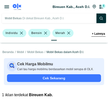
4
Bireuen Kab., Aceh D.I.
Mobil Bekas
Di dekat Bireuen Kab., Aceh D.I.
Individu
Bensin
Merah
+
Lainnya
Honda
Kia
Beranda
/
Mobil
/
Mobil Bekas
/
Mobil Bekas dalam Aceh D.I.
Harga
Merek Dan Model
Tahun
Tipe Bodi
Tipe Membership
Cek Harga Mobilmu
Cari tau harga mobilmu berdasarkan mobil serupa di OLX.
Cek Sekarang
1 iklan terdekat
Bireuen Kab.