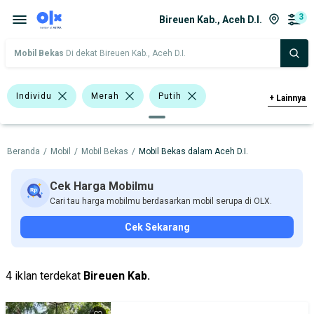
3
Bireuen Kab., Aceh D.I.
Mobil Bekas
Di dekat Bireuen Kab., Aceh D.I.
Individu
Merah
Putih
+
Lainnya
Honda
Kia
Beranda
/
Mobil
/
Mobil Bekas
/
Mobil Bekas dalam Aceh D.I.
Harga
Merek Dan Model
Tahun
Tipe Bodi
Tipe Membership
Cek Harga Mobilmu
Cari tau harga mobilmu berdasarkan mobil serupa di OLX.
Cek Sekarang
4 iklan terdekat
Bireuen Kab.