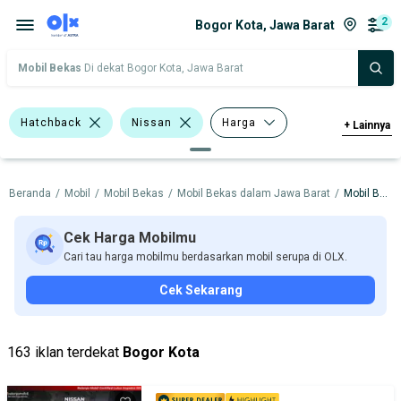
2
Bogor Kota, Jawa Barat
Mobil Bekas
Di dekat Bogor Kota, Jawa Barat
Hatchback
Nissan
Harga
+
Lainnya
Merek Dan Model
Tahun
Beranda
/
Mobil
/
Mobil Bekas
/
Mobil Bekas dalam Jawa Barat
/
Mobil Bekas dalam Bogor Kota
Tipe Bodi
Tipe Membership
Cek Harga Mobilmu
Cari tau harga mobilmu berdasarkan mobil serupa di OLX.
Cek Sekarang
163 iklan terdekat
Bogor Kota