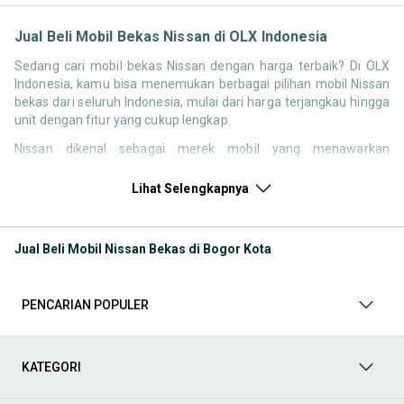
Jual Beli Mobil Bekas Nissan di OLX Indonesia
Sedang cari mobil bekas Nissan dengan harga terbaik? Di OLX
Indonesia, kamu bisa menemukan berbagai pilihan mobil Nissan
bekas dari seluruh Indonesia, mulai dari harga terjangkau hingga
unit dengan fitur yang cukup lengkap.
Nissan dikenal sebagai merek mobil yang menawarkan
kenyamanan berkendara, kabin yang lega, serta fitur yang
kompetitif di kelasnya. Hal ini membuat pencarian seperti mobil
Lihat Selengkapnya
bekas Nissan, harga Nissan bekas, atau Nissan second terbaik
tetap memiliki peminat di Indonesia.
Jual Beli Mobil Nissan Bekas di Bogor Kota
Melalui halaman ini, kamu bisa langsung membandingkan
berbagai listing mobil bekas Nissan berdasarkan harga, tahun,
lokasi, hingga tipe kendaraan tanpa perlu berpindah platform.
PENCARIAN POPULER
Model Mobil Bekas Nissan yang Paling Banyak Dicari
Beberapa model Nissan memiliki permintaan yang cukup stabil di
KATEGORI
pasar mobil bekas, baik untuk kebutuhan keluarga maupun
penggunaan harian.