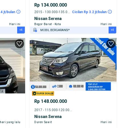
Rp 134.000.000
.4 jt/bulan
2015 - 130.000-135.000 km
Cicilan Rp 3.2 jt/bulan
Nissan Serena
Hari ini
Bogor Barat - Kota
Hari ini
+4
+4
MOBIL BERGARANSI*
GRATIS ASURANSI 1 TAHUN*
TEST DRIVE DARI RUMAH
GRATIS BIAYA JASA PERAWATAN*
PENJUAL TERVERIFIKASI
Rp 148.000.000
2017 - 115.000-120.000 km
Nissan Serena
 hari yang lalu
Duren Sawit
Hari ini