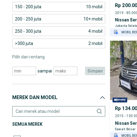
Rp 200.0
150 - 200 juta
10 mobil
200 - 250 juta
10+ mobil
Nissan Se
Jakarta Selat
250 - 300 juta
4 mobil
MOBIL BE
GRATIS AS
>300 juta
2 mobil
TEST DRIV
GRATIS BI
Pilih dari rentang
PENJUAL T
sampai
simpan
MEREK DAN MODEL
Rp 134.0
Nissan Se
SEMUA MEREK
Sawah Besar
MOBIL BE