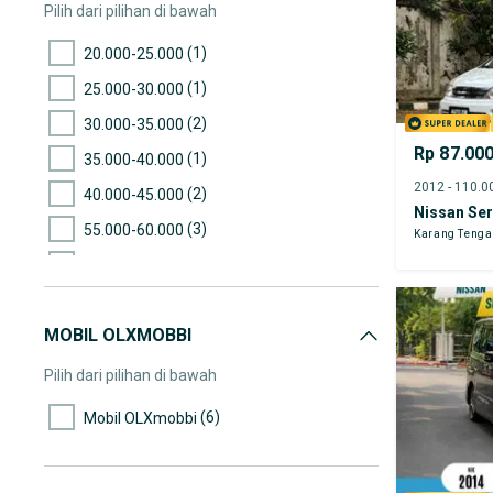
Pilih dari pilihan di bawah
(1)
20.000-25.000
(1)
25.000-30.000
(2)
30.000-35.000
Rp 87.00
(1)
35.000-40.000
(2)
40.000-45.000
Nissan Se
(3)
55.000-60.000
Karang Teng
(4)
70.000-75.000
(2)
80.000-85.000
MOBIL OLXMOBBI
(3)
85.000-90.000
(4)
90.000-95.000
Pilih dari pilihan di bawah
(4)
95.000-100.000
(6)
Mobil OLXmobbi
(4)
100.000-105.000
(4)
105.000-110.000