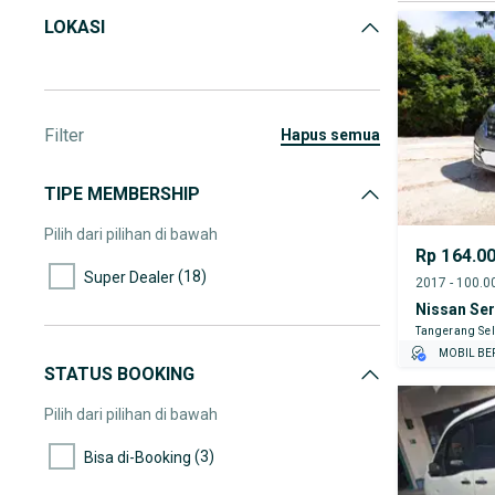
LOKASI
Filter
hapus semua
TIPE MEMBERSHIP
Pilih dari pilihan di bawah
Rp 164.0
(18)
Super Dealer
Nissan Se
Tangerang Sel
MOBIL BE
STATUS BOOKING
GRATIS AS
TEST DRIV
Pilih dari pilihan di bawah
GRATIS BI
(3)
Bisa di-Booking
PENJUAL T