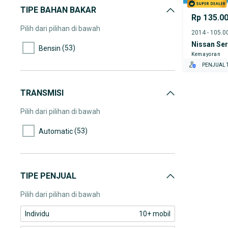
(3)
110.000-115.000
TIPE BAHAN BAKAR
Rp 135.0
(2)
115.000-120.000
Pilih dari pilihan di bawah
(1)
120.000-125.000
Nissan Se
(53)
Bensin
Kemayoran
(3)
125.000-130.000
PENJUAL T
(5)
130.000-135.000
(2)
145.000-150.000
TRANSMISI
(2)
175.000-180.000
Pilih dari pilihan di bawah
(53)
Automatic
TIPE PENJUAL
Pilih dari pilihan di bawah
Individu
10+ mobil