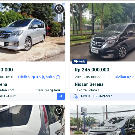
00.000
Rp 245.000.000
2017 - 100.000-105.000 km
Cicilan Rp 3.9 jt/bulan
2021 - 85.000-90.000 km
Cicilan Rp 5
rena
Nissan Serena
atan Kota
6 hari yang lalu
Jakarta Selatan
+4
RGARANSI*
MOBIL BERGARANSI*
URANSI 1 TAHUN*
GRATIS ASURANSI 1 TAHUN*
E DARI RUMAH
TEST DRIVE DARI RUMAH
AYA JASA PERAWATAN*
GRATIS BIAYA JASA PERAWATAN*
ERVERIFIKASI
PENJUAL TERVERIFIKASI