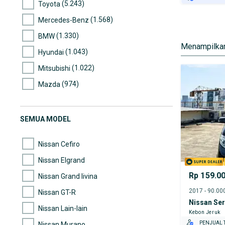
(5.243)
Toyota
GRATIS AS
(1.568)
Mercedes-Benz
TEST DRIV
GRATIS BI
(1.330)
BMW
Menampilkan
(1.043)
Hyundai
(1.022)
Mitsubishi
(974)
Mazda
(664)
Lexus
(644)
Nissan
SEMUA MODEL
(635)
Honda
Nissan Cefiro
Nissan Elgrand
Rp 159.0
Nissan Grand livina
Nissan GT-R
Nissan Se
Nissan Lain-lain
Kebon Jeruk
PENJUAL T
Nissan Murano