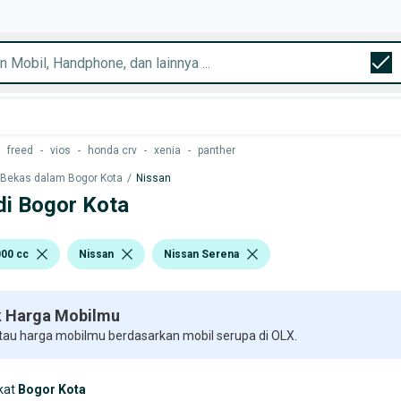
freed
-
vios
-
honda crv
-
xenia
-
panther
 Bekas dalam Bogor Kota
/
Nissan
di Bogor Kota
000 cc
Nissan
Nissan Serena
 Harga Mobilmu
 tau harga mobilmu berdasarkan mobil serupa di OLX.
kat
Bogor Kota