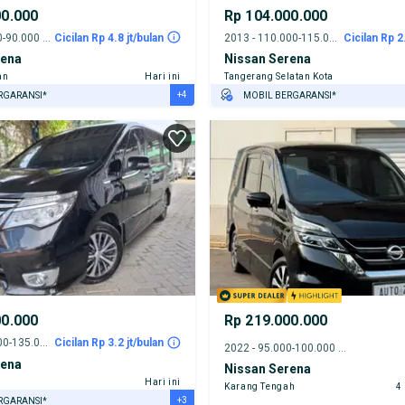
00.000
Rp 104.000.000
2019 - 85.000-90.000 km
Cicilan Rp 4.8 jt/bulan
2013 - 110.000-115.000 km
Cicilan Rp 2
rena
Nissan Serena
an
Hari ini
Tangerang Selatan Kota
+4
RGARANSI*
MOBIL BERGARANSI*
URANSI 1 TAHUN*
GRATIS ASURANSI 1 TAHUN*
E DARI RUMAH
TEST DRIVE DARI RUMAH
AYA JASA PERAWATAN*
GRATIS BIAYA JASA PERAWATAN*
ERVERIFIKASI
PENJUAL TERVERIFIKASI
00.000
Rp 219.000.000
2015 - 130.000-135.000 km
Cicilan Rp 3.2 jt/bulan
2022 - 95.000-100.000 km
rena
Nissan Serena
Hari ini
Karang Tengah
4
+3
RGARANSI*