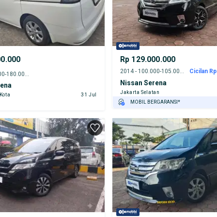
00.000
Rp 129.000.000
2014 - 100.000-105.000 km
Cicilan Rp
2013 - 175.000-180.000 km
Nissan Serena
rena
Jakarta Selatan
 Kota
31 Jul
MOBIL BERGARANSI*
GRATIS ASURANSI 1 TAHUN*
TEST DRIVE DARI RUMAH
GRATIS BIAYA JASA PERAWATAN*
PENJUAL TERVERIFIKASI