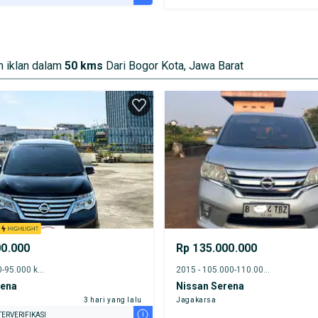
URANSI 1 TAHUN*
E DARI RUMAH
AYA JASA PERAWATAN*
 iklan dalam
50 kms
Dari Bogor Kota, Jawa Barat
00.000
Rp 135.000.000
2017 - 90.000-95.000 km
2015 - 105.000-110.000 km
rena
Nissan Serena
3 hari yang lalu
Jagakarsa
i
ERVERIFIKASI