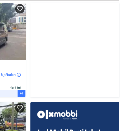
.8 jt/bulan
Hari ini
+4