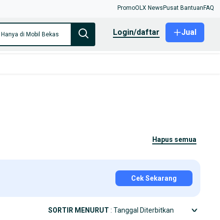
Promo
OLX News
Pusat Bantuan
FAQ
login/daftar
Jual
Hanya di Mobil Bekas
hapus semua
Cek Sekarang
SORTIR MENURUT
: Tanggal Diterbitkan