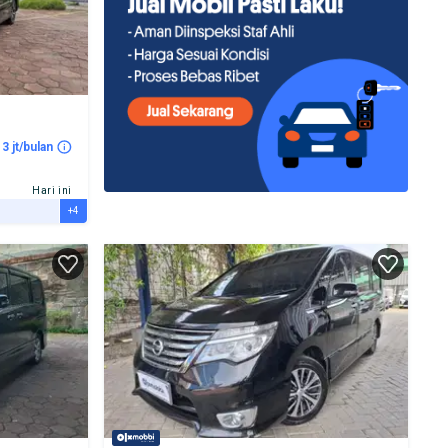
 3 jt/bulan
Hari ini
+4