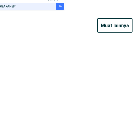
Hari ini
+4
RGARANSI*
URANSI 1 TAHUN*
E DARI RUMAH
muat lainnya
AYA JASA PERAWATAN*
ERVERIFIKASI