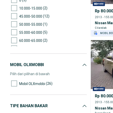
0
(2)
10.000-15.000
Rp 80.00
(12)
45.000-50.000
Nissan Ma
(1)
50.000-55.000
Cilandak
(5)
55.000-60.000
MOBIL BE
GRATIS AS
(2)
60.000-65.000
TEST DRIV
(4)
65.000-70.000
GRATIS BI
(2)
70.000-75.000
PENJUAL T
MOBIL OLXMOBBI
(8)
75.000-80.000
(7)
80.000-85.000
Pilih dari pilihan di bawah
(11)
85.000-90.000
(26)
Mobil OLXmobbi
(10)
90.000-95.000
Rp 80.00
(5)
95.000-100.000
(12)
100.000-105.000
TIPE BAHAN BAKAR
Nissan Ma
(2)