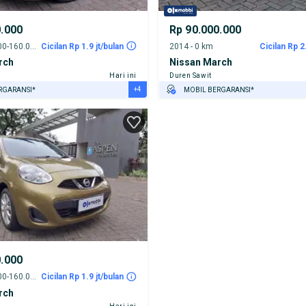
0.000
Rp 90.000.000
2013 - 155.000-160.000 km
Cicilan Rp 1.9 jt/bulan
2014 - 0 km
Cicilan Rp 2
rch
Nissan March
Hari ini
Duren Sawit
+4
RGARANSI*
MOBIL BERGARANSI*
URANSI 1 TAHUN*
GRATIS ASURANSI 1 TAHUN*
E DARI RUMAH
TEST DRIVE DARI RUMAH
AYA JASA PERAWATAN*
GRATIS BIAYA JASA PERAWATAN*
ERVERIFIKASI
PENJUAL TERVERIFIKASI
0.000
2013 - 155.000-160.000 km
Cicilan Rp 1.9 jt/bulan
rch