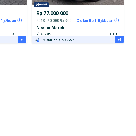
Rp 77.000.000
.1 jt/bulan
2013 - 90.000-95.000 km
Cicilan Rp 1.8 jt/bulan
Nissan March
Hari ini
Cilandak
Hari ini
+4
+4
MOBIL BERGARANSI*
GRATIS ASURANSI 1 TAHUN*
TEST DRIVE DARI RUMAH
GRATIS BIAYA JASA PERAWATAN*
PENJUAL TERVERIFIKASI