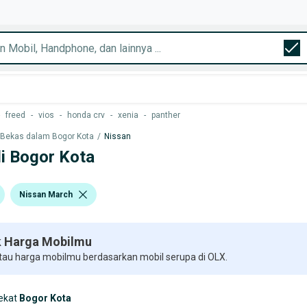
freed
-
vios
-
honda crv
-
xenia
-
panther
 Bekas dalam Bogor Kota
/
Nissan
di Bogor Kota
Nissan March
 Harga Mobilmu
 tau harga mobilmu berdasarkan mobil serupa di OLX.
ekat
Bogor Kota