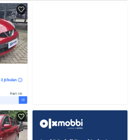
.3 jt/bulan
Hari ini
+3