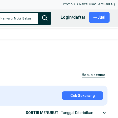
Promo
OLX News
Pusat Bantuan
FAQ
login/daftar
Jual
Hanya di Mobil Bekas
hapus semua
Cek Sekarang
SORTIR MENURUT
: Tanggal Diterbitkan