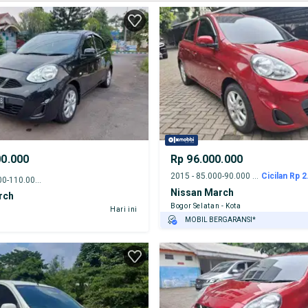
00.000
Rp 96.000.000
2015 - 85.000-90.000 km
Cicilan Rp 2
2016 - 105.000-110.000 km
Nissan March
rch
Bogor Selatan - Kota
Hari ini
MOBIL BERGARANSI*
GRATIS ASURANSI 1 TAHUN*
TEST DRIVE DARI RUMAH
GRATIS BIAYA JASA PERAWATAN*