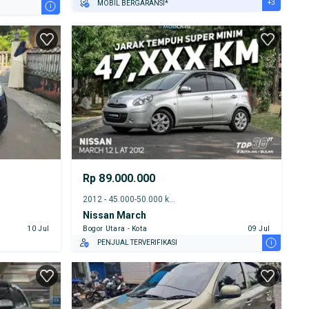
+3
MOBIL BERGARANSI*
i
GRATIS ASURANSI 1 TAHUN*
TEST DRIVE DARI RUMAH
GRATIS BIAYA JASA PERAWATAN*
Rp 89.000.000
2012 - 45.000-50.000 km
Nissan March
10 Jul
Bogor Utara - Kota
09 Jul
i
PENJUAL TERVERIFIKASI