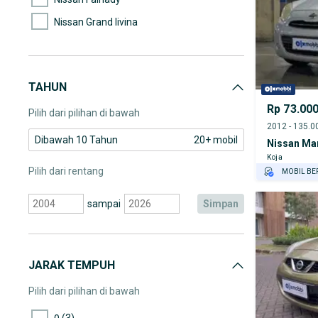
Nissan Grand livina
Nissan GT-R
Nissan Juke
TAHUN
Nissan Kicks
Rp 73.00
Pilih dari pilihan di bawah
Dibawah 10 Tahun
20+ mobil
Nissan Ma
Koja
Pilih dari rentang
MOBIL BE
GRATIS AS
sampai
simpan
TEST DRIV
GRATIS BI
PENJUAL T
JARAK TEMPUH
Pilih dari pilihan di bawah
(3)