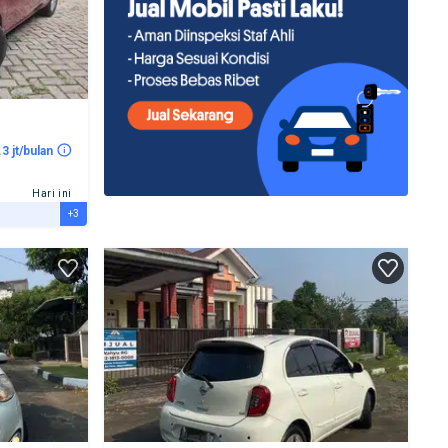
.3 jt/bulan
Hari ini
+3