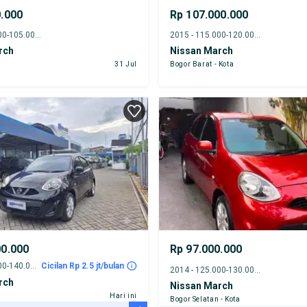
0.000
Rp 107.000.000
2014 - 100.000-105.000 km
2015 - 115.000-120.000 km
rch
Nissan March
31 Jul
Bogor Barat - Kota
00.000
Rp 97.000.000
2016 - 135.000-140.000 km
Cicilan Rp 2.5 jt/bulan
2014 - 125.000-130.000 km
rch
Nissan March
Hari ini
Bogor Selatan - Kota