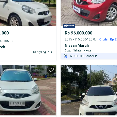
0.000
Rp 96.000.000
2015 - 115.000-120.000 km
Cicilan Rp 2
2014 - 100.000-105.000 km
Nissan March
rch
Bogor Selatan - Kota
3 hari yang lalu
MOBIL BERGARANSI*
GRATIS ASURANSI 1 TAHUN*
TEST DRIVE DARI RUMAH
GRATIS BIAYA JASA PERAWATAN*