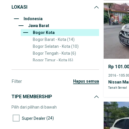
LOKASI
Indonesia
Jawa Barat
Bogor Kota
Bogor Barat - Kota
(14)
Bogor Selatan - Kota
(10)
Bogor Tengah - Kota
(6)
Bogor Timur - Kota
(6)
Rp 101.0
Bogor Utara - Kota
(6)
Tanah Sereal
(3)
Filter
Tanah Sareal
(3)
hapus semua
Nissan Ma
Tanah Sereal
TIPE MEMBERSHIP
Pilih dari pilihan di bawah
(24)
Super Dealer