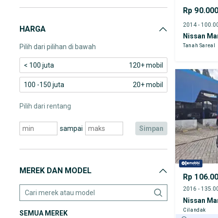
Rp 90.00
HARGA
Nissan Ma
Pilih dari pilihan di bawah
Tanah Sareal
< 100 juta
120+ mobil
100 -150 juta
20+ mobil
Pilih dari rentang
sampai
simpan
MEREK DAN MODEL
Rp 106.0
Nissan Ma
Cilandak
SEMUA MEREK