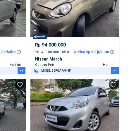
Rp 94.000.000
.7 jt/bulan
2014 - 100.000-105.000 km
Cicilan Rp 2.2 jt/bulan
Nissan March
Hari ini
Gunung Putri
Hari ini
+4
+4
MOBIL BERGARANSI*
GRATIS ASURANSI 1 TAHUN*
TEST DRIVE DARI RUMAH
GRATIS BIAYA JASA PERAWATAN*
PENJUAL TERVERIFIKASI