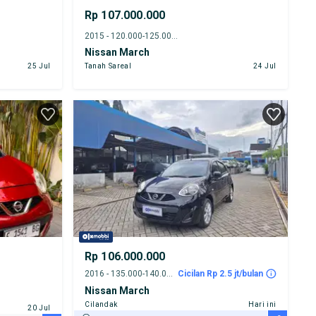
Rp 107.000.000
2015 - 120.000-125.000 km
Nissan March
25 Jul
Tanah Sareal
24 Jul
Rp 106.000.000
2016 - 135.000-140.000 km
Cicilan Rp 2.5 jt/bulan
Nissan March
Cilandak
Hari ini
20 Jul