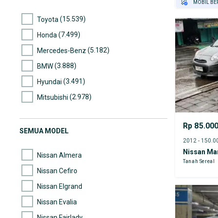
MOBIL BE
GRATIS AS
(15.539)
Toyota
TEST DRIV
(7.499)
Honda
GRATIS BI
PENJUAL T
(5.182)
Mercedes-Benz
(3.888)
BMW
(3.491)
Hyundai
(2.978)
Mitsubishi
(2.463)
Nissan
Rp 85.00
(2.278)
Suzuki
SEMUA MODEL
(2.261)
Mazda
Nissan Ma
Nissan Almera
Tanah Sereal
Nissan Cefiro
Nissan Elgrand
Nissan Evalia
Nissan Fairlady