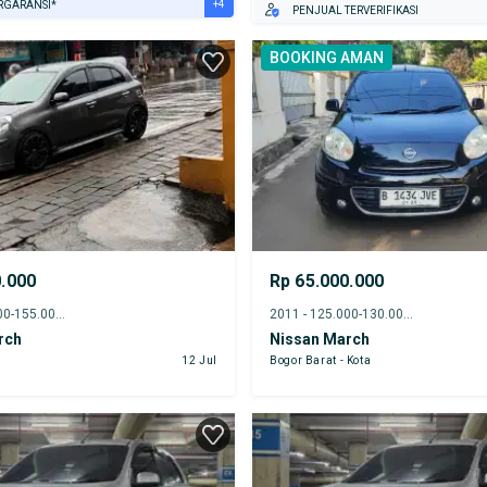
+4
RGARANSI*
PENJUAL TERVERIFIKASI
URANSI 1 TAHUN*
BOOKING AMAN
E DARI RUMAH
AYA JASA PERAWATAN*
ERVERIFIKASI
0.000
Rp 65.000.000
2012 - 150.000-155.000 km
2011 - 125.000-130.000 km
rch
Nissan March
12 Jul
Bogor Barat - Kota