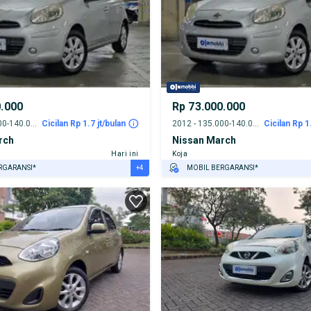
0.000
Rp 73.000.000
2012 - 135.000-140.000 km
Cicilan Rp 1.7 jt/bulan
2012 - 135.000-140.000 km
Cicilan Rp 1
rch
Nissan March
Hari ini
Koja
+4
RGARANSI*
MOBIL BERGARANSI*
URANSI 1 TAHUN*
GRATIS ASURANSI 1 TAHUN*
E DARI RUMAH
TEST DRIVE DARI RUMAH
AYA JASA PERAWATAN*
GRATIS BIAYA JASA PERAWATAN*
ERVERIFIKASI
PENJUAL TERVERIFIKASI