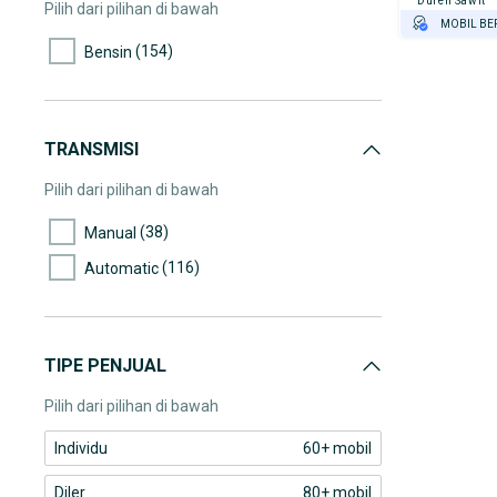
105.000-110.000
Duren Sawit
Pilih dari pilihan di bawah
MOBIL BE
(3)
110.000-115.000
(154)
Bensin
GRATIS AS
(10)
115.000-120.000
TEST DRIV
GRATIS BI
(9)
120.000-125.000
PENJUAL T
(8)
125.000-130.000
TRANSMISI
(2)
130.000-135.000
Pilih dari pilihan di bawah
(13)
135.000-140.000
(38)
Manual
(3)
140.000-145.000
(116)
Automatic
(3)
145.000-150.000
(6)
150.000-155.000
(8)
155.000-160.000
TIPE PENJUAL
(1)
160.000-165.000
Pilih dari pilihan di bawah
(1)
170.000-175.000
Individu
60+ mobil
(1)
>300.000
Diler
80+ mobil