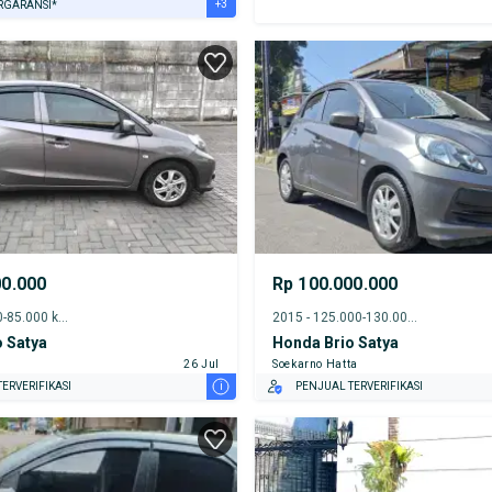
+3
RGARANSI*
URANSI 1 TAHUN*
E DARI RUMAH
AYA JASA PERAWATAN*
00.000
Rp 100.000.000
2017 - 80.000-85.000 km
2015 - 125.000-130.000 km
 Satya
Honda Brio Satya
26 Jul
Soekarno Hatta
i
ERVERIFIKASI
PENJUAL TERVERIFIKASI