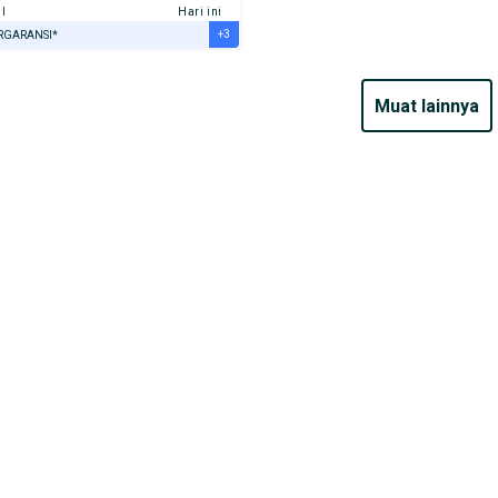
l
Hari ini
+3
RGARANSI*
URANSI 1 TAHUN*
E DARI RUMAH
muat lainnya
AYA JASA PERAWATAN*