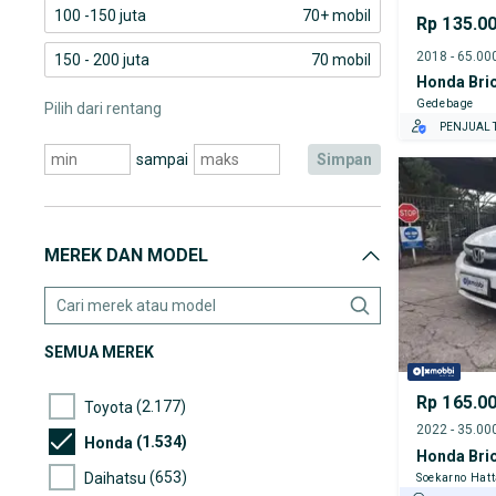
100 -150 juta
70+ mobil
Rp 135.0
150 - 200 juta
70 mobil
Honda Brio
Gedebage
Pilih dari rentang
PENJUAL T
sampai
simpan
MEREK DAN MODEL
SEMUA MEREK
Rp 165.0
(2.177)
Toyota
(1.534)
Honda
Honda Brio
(653)
Daihatsu
Soekarno Hat