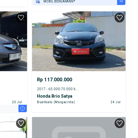
+3
MOBIL BERGARANSI*
GRATIS ASURANSI 1 TAHUN*
TEST DRIVE DARI RUMAH
GRATIS BIAYA JASA PERAWATAN*
Rp 117.000.000
2017 - 65.000-70.000 km
Honda Brio Satya
25 Jul
Buahbatu (Margacinta)
24 Jul
i