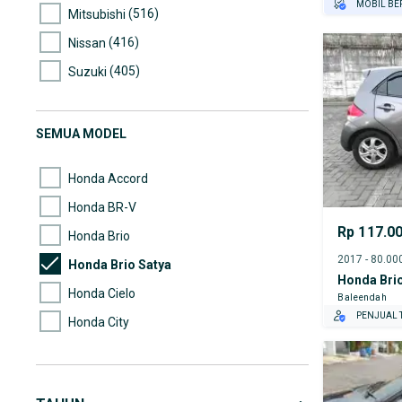
MOBIL BE
(516)
Mitsubishi
GRATIS AS
(416)
Nissan
TEST DRIV
GRATIS BI
(405)
Suzuki
(195)
Hyundai
(193)
Mazda
SEMUA MODEL
(172)
Mercedes-Benz
Honda Accord
Honda BR-V
Rp 117.0
Honda Brio
Honda Brio Satya
Honda Brio
Honda Cielo
Baleendah
PENJUAL T
Honda City
Honda Civic
Honda Civic Hatchback