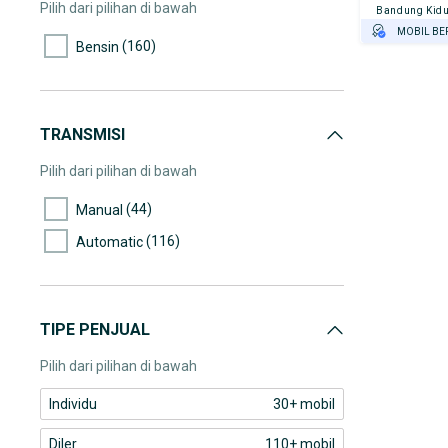
70.000-75.000
Pilih dari pilihan di bawah
Bandung Kidu
(5)
75.000-80.000
MOBIL BE
(160)
Bensin
GRATIS AS
(11)
80.000-85.000
TEST DRIV
(8)
85.000-90.000
GRATIS BI
(2)
90.000-95.000
TRANSMISI
(2)
95.000-100.000
Pilih dari pilihan di bawah
(5)
100.000-105.000
(44)
Manual
(3)
105.000-110.000
(116)
Automatic
(4)
115.000-120.000
(1)
120.000-125.000
(3)
125.000-130.000
TIPE PENJUAL
(1)
135.000-140.000
Pilih dari pilihan di bawah
(1)
155.000-160.000
Individu
30+ mobil
Diler
110+ mobil