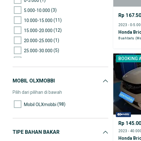
0-5.000
(3)
5.000-10.000
Rp 167.5
(11)
10.000-15.000
2023 - 0-5.0
(12)
15.000-20.000
Honda Brio
Buahbatu (Ma
(1)
20.000-25.000
(5)
25.000-30.000
BOOKING 
(7)
30.000-35.000
(13)
35.000-40.000
MOBIL OLXMOBBI
(10)
40.000-45.000
(12)
45.000-50.000
Pilih dari pilihan di bawah
(10)
50.000-55.000
(98)
Mobil OLXmobbi
(7)
55.000-60.000
(11)
60.000-65.000
Rp 145.0
(10)
65.000-70.000
TIPE BAHAN BAKAR
Honda Brio
(1)