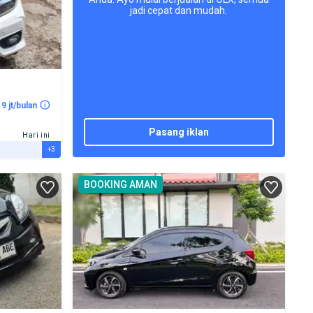
jadi cepat dan mudah.
.9 jt/bulan
pasang iklan
Hari ini
+3
BOOKING AMAN