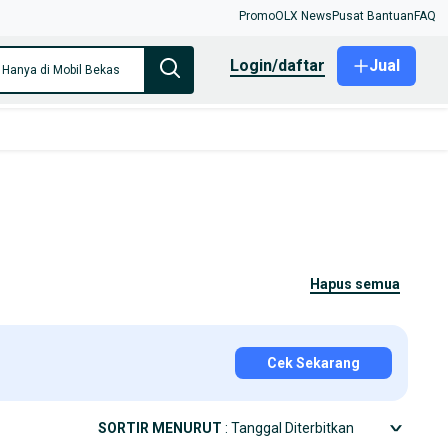
Promo
OLX News
Pusat Bantuan
FAQ
login/daftar
Jual
Hanya di Mobil Bekas
hapus semua
Cek Sekarang
SORTIR MENURUT
: Tanggal Diterbitkan