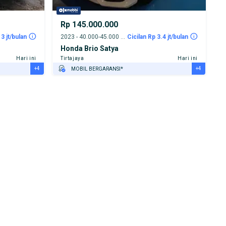
Rp 145.000.000
 3 jt/bulan
2023 - 40.000-45.000 km
Cicilan Rp 3.4 jt/bulan
Honda Brio Satya
Hari ini
Tirtajaya
Hari ini
+4
+4
MOBIL BERGARANSI*
GRATIS ASURANSI 1 TAHUN*
TEST DRIVE DARI RUMAH
GRATIS BIAYA JASA PERAWATAN*
PENJUAL TERVERIFIKASI