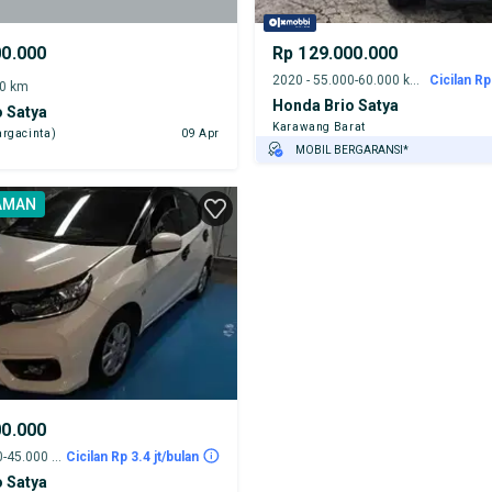
00.000
Rp 129.000.000
2020 - 55.000-60.000 km
Cicilan Rp
00 km
Honda Brio Satya
 Satya
Karawang Barat
rgacinta)
09 Apr
MOBIL BERGARANSI*
GRATIS ASURANSI 1 TAHUN*
AMAN
TEST DRIVE DARI RUMAH
GRATIS BIAYA JASA PERAWATAN*
PENJUAL TERVERIFIKASI
00.000
2023 - 40.000-45.000 km
Cicilan Rp 3.4 jt/bulan
 Satya