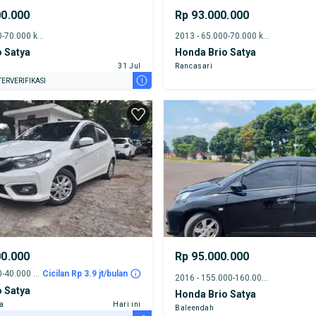
00.000
Rp 93.000.000
2018 - 65.000-70.000 km
2013 - 65.000-70.000 km
 Satya
Honda Brio Satya
31 Jul
Rancasari
i
ERVERIFIKASI
00.000
Rp 95.000.000
2022 - 35.000-40.000 km
Cicilan Rp 3.9 jt/bulan
2016 - 155.000-160.000 km
 Satya
Honda Brio Satya
ta
Hari ini
Baleendah