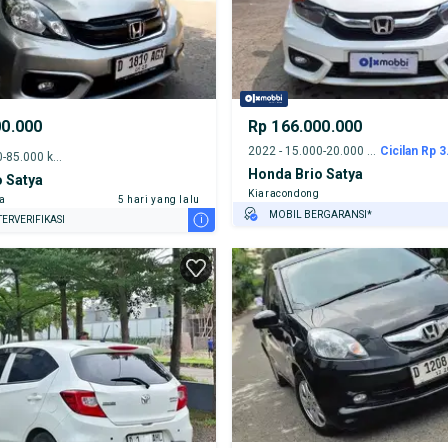
00.000
Rp 166.000.000
2022 - 15.000-20.000 km
Cicilan Rp 3
2018 - 80.000-85.000 km
Honda Brio Satya
 Satya
Kiaracondong
ta
5 hari yang lalu
MOBIL BERGARANSI*
i
ERVERIFIKASI
GRATIS ASURANSI 1 TAHUN*
TEST DRIVE DARI RUMAH
GRATIS BIAYA JASA PERAWATAN*