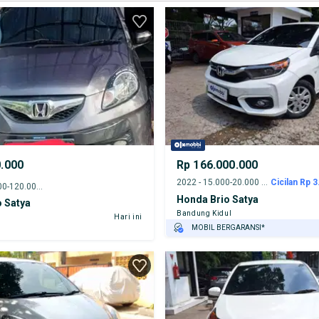
0.000
Rp 166.000.000
2022 - 15.000-20.000 km
Cicilan Rp 3
2015 - 115.000-120.000 km
Honda Brio Satya
 Satya
Bandung Kidul
Hari ini
MOBIL BERGARANSI*
GRATIS ASURANSI 1 TAHUN*
TEST DRIVE DARI RUMAH
GRATIS BIAYA JASA PERAWATAN*