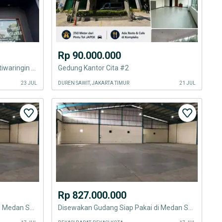
Rp 90.000.000
Disewakan Ruko 3,5 Lantai di Jatiwaringin Pondok Gede Bekasi
Gedung Kantor Cita #2
23 JUL
DUREN SAWIT, JAKARTA TIMUR
21 JUL
Rp 827.000.000
Disewakan Gudang Siap Pakai di Medan Satria Kota Bekasi
Disewakan Gudang Siap Pakai di Medan Satria Bekasi Barat