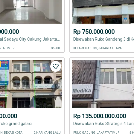
000.000
Rp 750.000.000
Ruko 4 Lantai Sedayu City Cakung Jakarta Timur
RTA TIMUR
06 JUL
KELAPA GADING, JAKARTA UTARA
00.000
Rp 135.000.000.000
ruko grand galaxi
N, BEKASI KOTA
2 HARI YANG LALU
PULO GADUNG, JAKARTA TIMUR
5 