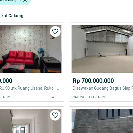
ekat
Cakung
0.000
Rp 700.000.000
Disewakan RUKO utk Ruang Usaha, Ruko 1 atau 2 lantai di cakung jaktim
RTA TIMUR
24 JUL
CAKUNG, JAKARTA TIMUR