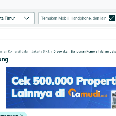
nan Komersil dalam Jakarta D.K.I.
/
Disewakan: Bangunan Komersil dalam Jaka
ung
Guna Bangun