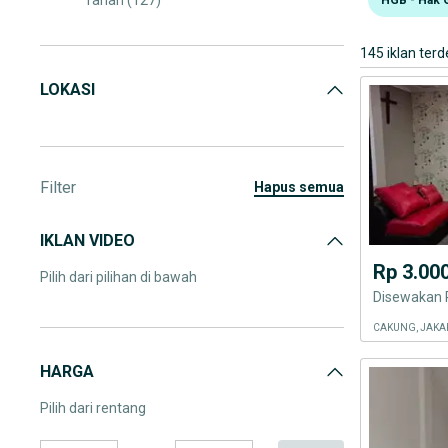
Tanah
(127)
Dijual: Bangunan Komersil
(234)
145 iklan terd
Disewakan: Bangunan Komersil
(145)
LOKASI
Filter
hapus semua
IKLAN VIDEO
Rp 3.00
Pilih dari pilihan di bawah
CAKUNG, JAKA
HARGA
Pilih dari rentang