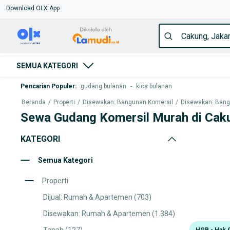
Download OLX App
SEMUA KATEGORI
Pencarian Populer
:
gudang bulanan
-
kios bulanan
Beranda
/
Properti
/
Disewakan: Bangunan Komersil
/
Disewakan: Bangu
Sewa Gudang Komersil Murah di Cak
KATEGORI
Semua Kategori
Properti
Dijual: Rumah & Apartemen
(703)
Disewakan: Rumah & Apartemen
(1.384)
HGB - Hak 