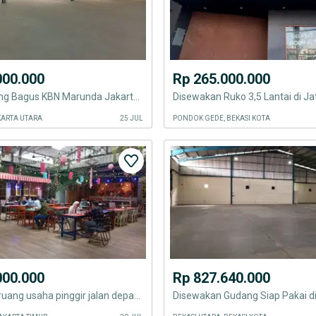
000.000
Rp 265.000.000
Sewa Gudang Bagus KBN Marunda Jakarta Utara
KARTA UTARA
25 JUL
PONDOK GEDE, BEKASI KOTA
000.000
Rp 827.640.000
Disewakan ruang usaha pinggir jalan depan stasiun Jatinegara Jakarta