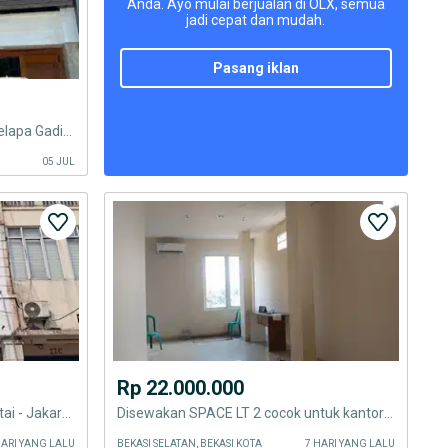
Anda. Ayo mulai berjualan di OLX, semua
jadi cepat dan mudah.
pasang iklan
Disewakan Ruko Gandeng 3 di Kelapa Gading Jakarta Utara
05 JUL
Rp 22.000.000
Disewakan Ruko Strategis 4 Lantai - Jakarta Timur
Disewakan SPACE LT 2 cocok untuk kantor atau gudang olshop
HARI YANG LALU
BEKASI SELATAN, BEKASI KOTA
7 HARI YANG LALU