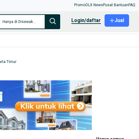
Promo
OLX News
Pusat Bantuan
FAQ
login/daftar
Jual
Hanya di Disewakan: Bangunan Komersil
rta Timur
hapus semua