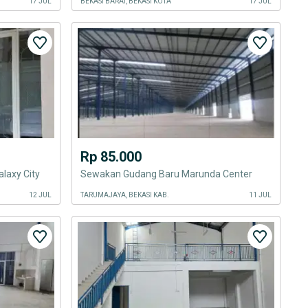
17 JUL
BEKASI BARAT, BEKASI KOTA
17 JUL
Rp 85.000
laxy City
Sewakan Gudang Baru Marunda Center
12 JUL
TARUMAJAYA, BEKASI KAB.
11 JUL