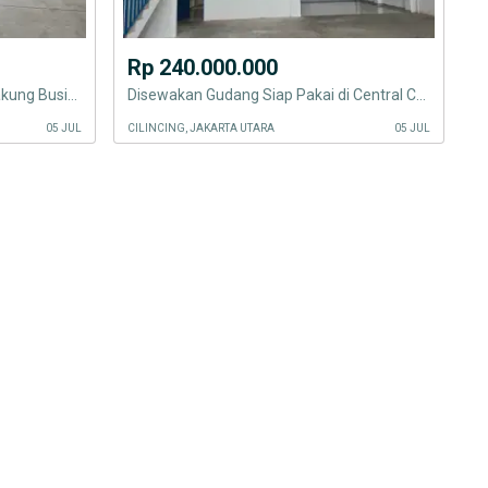
Rp 240.000.000
Disewakan Gudang di Central Cakung Business Park Jakarta Utara
Disewakan Gudang Siap Pakai di Central Cakung Cilincing Jakarta
05 JUL
CILINCING, JAKARTA UTARA
05 JUL