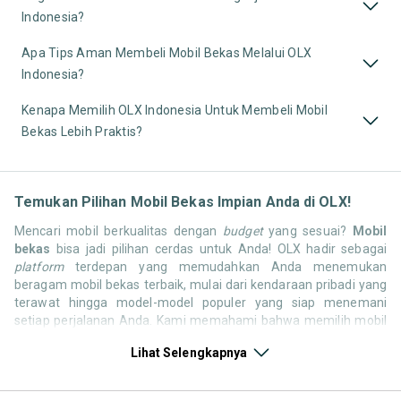
Indonesia?
Apa Tips Aman Membeli Mobil Bekas Melalui OLX
Indonesia?
Kenapa Memilih OLX Indonesia Untuk Membeli Mobil
Bekas Lebih Praktis?
Temukan Pilihan Mobil Bekas Impian Anda di OLX!
Mencari mobil berkualitas dengan
budget
yang sesuai?
Mobil
bekas
bisa jadi pilihan cerdas untuk Anda! OLX hadir sebagai
platform
terdepan yang memudahkan Anda menemukan
beragam mobil bekas terbaik, mulai dari kendaraan pribadi yang
terawat hingga model-model populer yang siap menemani
setiap perjalanan Anda. Kami memahami bahwa memilih mobil
bekas butuh kepercayaan, oleh karena itu OLX menyediakan
Lihat Selengkapnya
ribuan daftar dari penjual terpercaya di seluruh Indonesia.
Jelajahi sekarang dan temukan mobil bekas yang paling sesuai
dengan gaya hidup, kebutuhan, dan
budget
Anda!