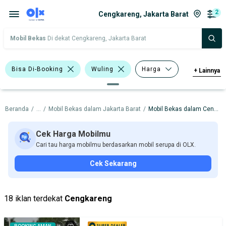
2
Cengkareng, Jakarta Barat
Mobil Bekas
Di dekat Cengkareng, Jakarta Barat
Bisa Di-Booking
Wuling
Harga
+
Lainnya
Merek Dan Model
Tahun
Beranda
/
...
/
Mobil Bekas dalam Jakarta Barat
/
Mobil Bekas dalam Cengkareng
Tipe Bodi
Tipe Membership
Cek Harga Mobilmu
Cari tau harga mobilmu berdasarkan mobil serupa di OLX.
Cek Sekarang
18 iklan terdekat
Cengkareng