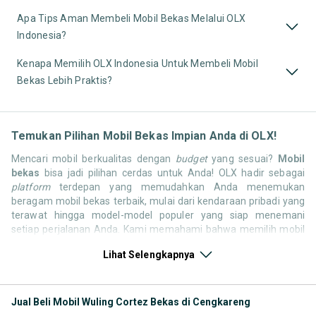
Apa Tips Aman Membeli Mobil Bekas Melalui OLX
Indonesia?
Kenapa Memilih OLX Indonesia Untuk Membeli Mobil
Bekas Lebih Praktis?
Temukan Pilihan Mobil Bekas Impian Anda di OLX!
Mencari mobil berkualitas dengan
budget
yang sesuai?
Mobil
bekas
bisa jadi pilihan cerdas untuk Anda! OLX hadir sebagai
platform
terdepan yang memudahkan Anda menemukan
beragam mobil bekas terbaik, mulai dari kendaraan pribadi yang
terawat hingga model-model populer yang siap menemani
setiap perjalanan Anda. Kami memahami bahwa memilih mobil
bekas butuh kepercayaan, oleh karena itu OLX menyediakan
Lihat Selengkapnya
ribuan daftar dari penjual terpercaya di seluruh Indonesia.
Jelajahi sekarang dan temukan mobil bekas yang paling sesuai
dengan gaya hidup, kebutuhan, dan
budget
Anda!
Jual Beli Mobil Wuling Cortez Bekas di Cengkareng
Memilih
mobil bekas
yang tepat tentu bukan perkara mudah.