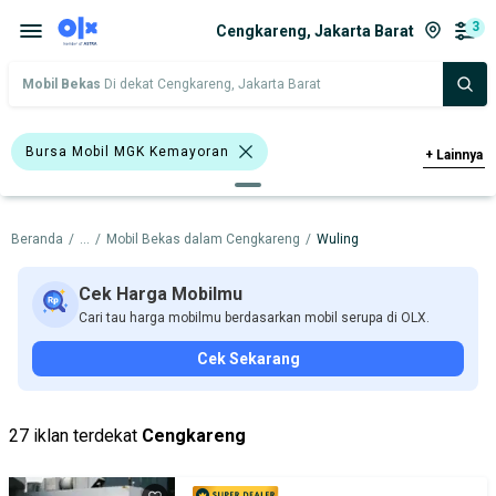
3
Cengkareng, Jakarta Barat
Mobil Bekas
Di dekat Cengkareng, Jakarta Barat
Bursa Mobil MGK Kemayoran
+
Lainnya
Wuling Cortez
Wuling
Beranda
/
...
/
Mobil Bekas dalam Cengkareng
/
Wuling
Harga
Merek Dan Model
Tahun
Tipe Bodi
Tipe Membership
Cek Harga Mobilmu
Cari tau harga mobilmu berdasarkan mobil serupa di OLX.
Cek Sekarang
27 iklan terdekat
Cengkareng