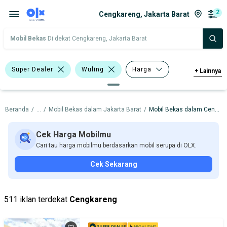
2
Cengkareng, Jakarta Barat
Mobil Bekas
Di dekat Cengkareng, Jakarta Barat
Super Dealer
Wuling
Harga
+
Lainnya
Merek Dan Model
Tahun
Beranda
/
...
/
Mobil Bekas dalam Jakarta Barat
/
Mobil Bekas dalam Cengkareng
Tipe Bodi
Tipe Membership
Cek Harga Mobilmu
Cari tau harga mobilmu berdasarkan mobil serupa di OLX.
Cek Sekarang
511 iklan terdekat
Cengkareng