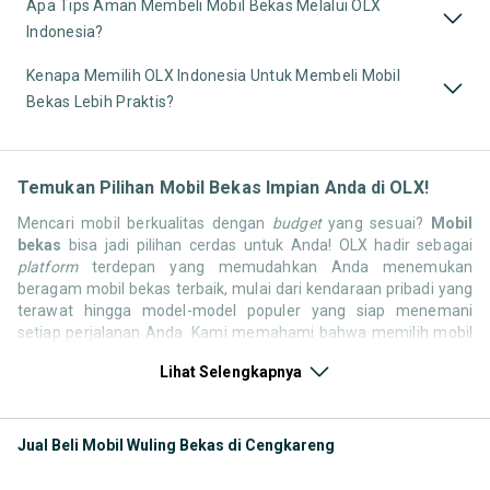
Apa Tips Aman Membeli Mobil Bekas Melalui OLX
Indonesia?
Kenapa Memilih OLX Indonesia Untuk Membeli Mobil
Bekas Lebih Praktis?
Temukan Pilihan Mobil Bekas Impian Anda di OLX!
Mencari mobil berkualitas dengan
budget
yang sesuai?
Mobil
bekas
bisa jadi pilihan cerdas untuk Anda! OLX hadir sebagai
platform
terdepan yang memudahkan Anda menemukan
beragam mobil bekas terbaik, mulai dari kendaraan pribadi yang
terawat hingga model-model populer yang siap menemani
setiap perjalanan Anda. Kami memahami bahwa memilih mobil
bekas butuh kepercayaan, oleh karena itu OLX menyediakan
Lihat Selengkapnya
ribuan daftar dari penjual terpercaya di seluruh Indonesia.
Jelajahi sekarang dan temukan mobil bekas yang paling sesuai
dengan gaya hidup, kebutuhan, dan
budget
Anda!
Jual Beli Mobil Wuling Bekas di Cengkareng
Memilih
mobil bekas
yang tepat tentu bukan perkara mudah.
Apakah Anda mencari mobil keluarga yang luas, SUV yang