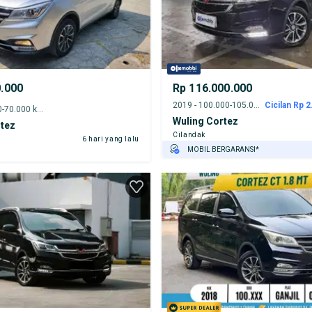
0.000
Rp 116.000.000
2019 - 100.000-105.000 km
Cicilan Rp 2
2018 - 65.000-70.000 km
Wuling Cortez
rtez
Cilandak
6 hari yang lalu
MOBIL BERGARANSI*
GRATIS ASURANSI 1 TAHUN*
TEST DRIVE DARI RUMAH
GRATIS BIAYA JASA PERAWATAN*