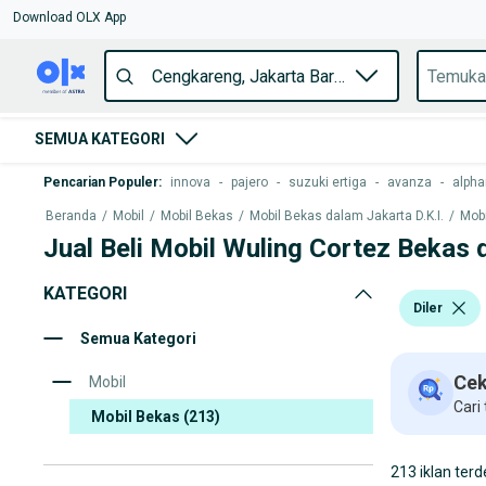
Download OLX App
SEMUA KATEGORI
Pencarian Populer
:
innova
-
pajero
-
suzuki ertiga
-
avanza
-
alpha
Beranda
/
Mobil
/
Mobil Bekas
/
Mobil Bekas dalam Jakarta D.K.I.
/
Mobi
Jual Beli Mobil Wuling Cortez Bekas
KATEGORI
Diler
Semua Kategori
Cek
Mobil
Cari
Mobil Bekas
(213)
213 iklan terd