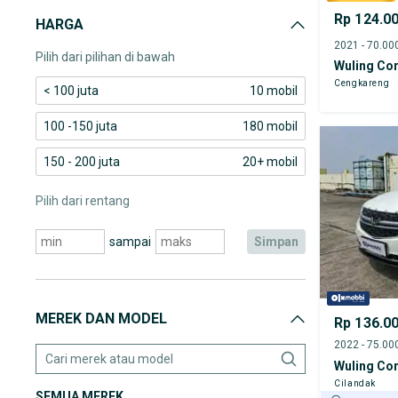
Rp 124.0
HARGA
Pilih dari pilihan di bawah
Wuling Co
Cengkareng
< 100 juta
10 mobil
100 -150 juta
180 mobil
150 - 200 juta
20+ mobil
Pilih dari rentang
sampai
simpan
MEREK DAN MODEL
Rp 136.0
Wuling Co
Cilandak
SEMUA MEREK