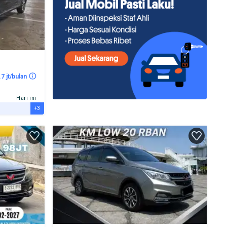
.7 jt/bulan
Hari ini
+3