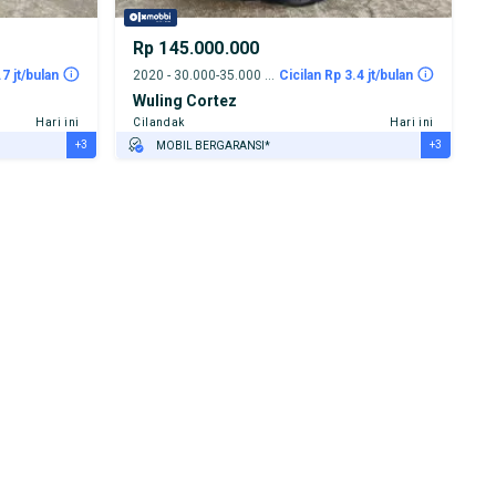
Rp 145.000.000
.7 jt/bulan
2020 - 30.000-35.000 km
Cicilan Rp 3.4 jt/bulan
Wuling Cortez
Hari ini
Cilandak
Hari ini
+3
+3
MOBIL BERGARANSI*
GRATIS ASURANSI 1 TAHUN*
TEST DRIVE DARI RUMAH
GRATIS BIAYA JASA PERAWATAN*