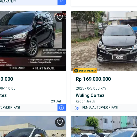
+3
RGARANSI*
URANSI 1 TAHUN*
E DARI RUMAH
AYA JASA PERAWATAN*
00.000
Rp 169.000.000
2019 - 105.000-110.000 km
2025 - 0-5.000 km
rtez
Wuling Cortez
23 Jul
Kebon Jeruk
i
ERVERIFIKASI
PENJUAL TERVERIFIKASI