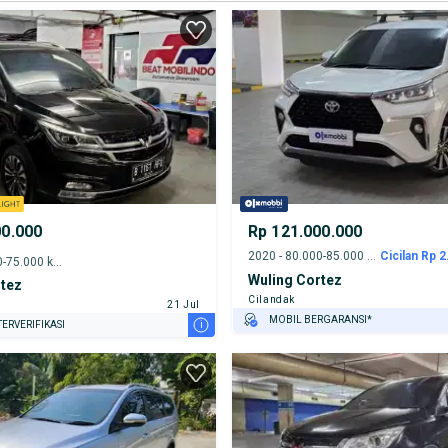
00.000
Rp 121.000.000
2020 - 80.000-85.000 km
Cicilan Rp 2
2022 - 70.000-75.000 km
Wuling Cortez
rtez
Cilandak
21 Jul
MOBIL BERGARANSI*
i
ERVERIFIKASI
GRATIS ASURANSI 1 TAHUN*
TEST DRIVE DARI RUMAH
GRATIS BIAYA JASA PERAWATAN*