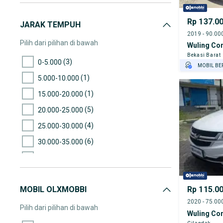
Rp 137.0
JARAK TEMPUH
Pilih dari pilihan di bawah
Wuling Co
Bekasi Barat
(3)
0-5.000
MOBIL BE
(1)
5.000-10.000
GRATIS AS
TEST DRIV
(1)
15.000-20.000
GRATIS BI
(5)
20.000-25.000
(4)
25.000-30.000
(6)
30.000-35.000
(15)
35.000-40.000
(8)
40.000-45.000
MOBIL OLXMOBBI
Rp 115.0
(4)
45.000-50.000
(12)
50.000-55.000
Pilih dari pilihan di bawah
Wuling Co
(23)
55.000-60.000