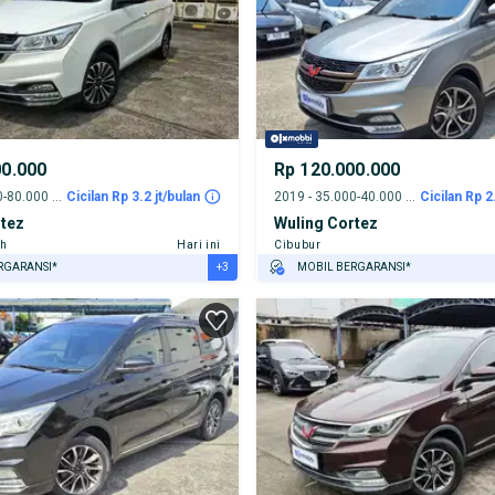
00.000
Rp 120.000.000
2022 - 75.000-80.000 km
Cicilan Rp 3.2 jt/bulan
2019 - 35.000-40.000 km
Cicilan Rp 2
rtez
Wuling Cortez
ih
Hari ini
Cibubur
+3
RGARANSI*
MOBIL BERGARANSI*
URANSI 1 TAHUN*
GRATIS ASURANSI 1 TAHUN*
E DARI RUMAH
TEST DRIVE DARI RUMAH
AYA JASA PERAWATAN*
GRATIS BIAYA JASA PERAWATAN*
PENJUAL TERVERIFIKASI