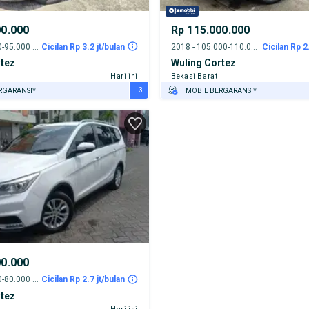
00.000
Rp 115.000.000
2019 - 90.000-95.000 km
Cicilan Rp 3.2 jt/bulan
2018 - 105.000-110.000 km
Cicilan Rp 2
rtez
Wuling Cortez
Hari ini
Bekasi Barat
+3
RGARANSI*
MOBIL BERGARANSI*
URANSI 1 TAHUN*
GRATIS ASURANSI 1 TAHUN*
E DARI RUMAH
TEST DRIVE DARI RUMAH
AYA JASA PERAWATAN*
GRATIS BIAYA JASA PERAWATAN*
00.000
2020 - 75.000-80.000 km
Cicilan Rp 2.7 jt/bulan
rtez