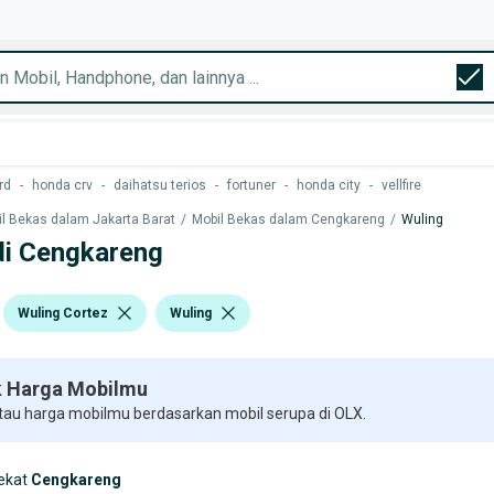
rd
-
honda crv
-
daihatsu terios
-
fortuner
-
honda city
-
vellfire
l Bekas dalam Jakarta Barat
/
Mobil Bekas dalam Cengkareng
/
Wuling
 di Cengkareng
Wuling Cortez
Wuling
 Harga Mobilmu
 tau harga mobilmu berdasarkan mobil serupa di OLX.
ekat
Cengkareng