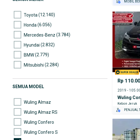
MOBIL BE
GRATIS AS
(12.140)
Toyota
TEST DRIV
GRATIS BI
(6.056)
Honda
(3.784)
Mercedes-Benz
(2.832)
Hyundai
(2.779)
BMW
(2.284)
Mitsubishi
(1.809)
Mazda
Rp 110.0
(1.793)
Nissan
SEMUA MODEL
(1.615)
Suzuki
Wuling Co
Wuling Almaz
Kebon Jeruk
PENJUAL T
Wuling Almaz RS
Wuling Confero
Wuling Confero S