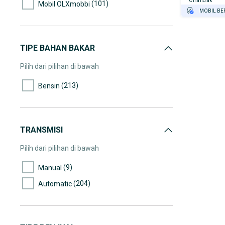
Cilandak
(101)
Mobil OLXmobbi
MOBIL BE
(2)
60.000-65.000
GRATIS AS
(14)
65.000-70.000
TEST DRIV
(10)
70.000-75.000
TIPE BAHAN BAKAR
GRATIS BI
(22)
75.000-80.000
Pilih dari pilihan di bawah
(8)
80.000-85.000
(213)
Bensin
(9)
85.000-90.000
(9)
90.000-95.000
(16)
95.000-100.000
TRANSMISI
(3)
100.000-105.000
Pilih dari pilihan di bawah
(9)
105.000-110.000
(9)
Manual
(2)
110.000-115.000
(204)
Automatic
(7)
115.000-120.000
(2)
120.000-125.000
(1)
130.000-135.000