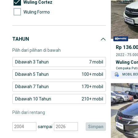
Wuling Cortez
Wuling Formo
TAHUN
Rp 136.0
Pilih dari pilihan di bawah
Dibawah 3 Tahun
7 mobil
Wuling Co
Cempaka Put
Dibawah 5 Tahun
100+ mobil
MOBIL BE
GRATIS AS
Dibawah 7 Tahun
170+ mobil
TEST DRIV
GRATIS BI
Dibawah 10 Tahun
210+ mobil
Pilih dari rentang
sampai
simpan