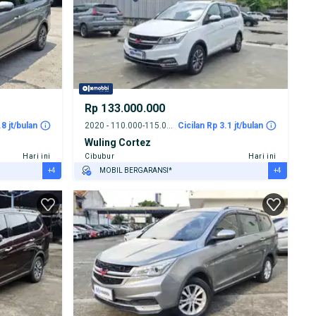
Rp 133.000.000
.8 jt/bulan
2020 - 110.000-115.000 km
Cicilan Rp 3.1 jt/bulan
Wuling Cortez
Hari ini
Cibubur
Hari ini
+4
+4
MOBIL BERGARANSI*
GRATIS ASURANSI 1 TAHUN*
TEST DRIVE DARI RUMAH
GRATIS BIAYA JASA PERAWATAN*
PENJUAL TERVERIFIKASI