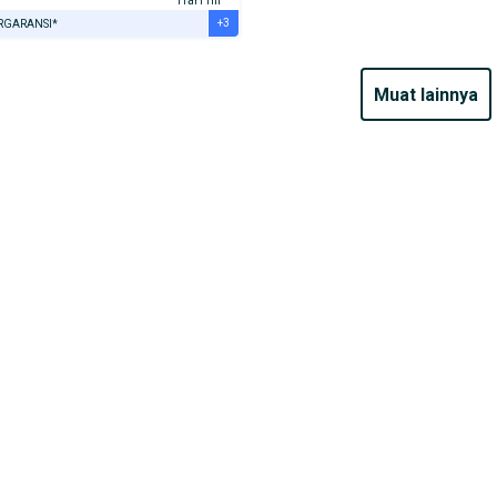
Hari ini
+3
RGARANSI*
URANSI 1 TAHUN*
E DARI RUMAH
muat lainnya
AYA JASA PERAWATAN*