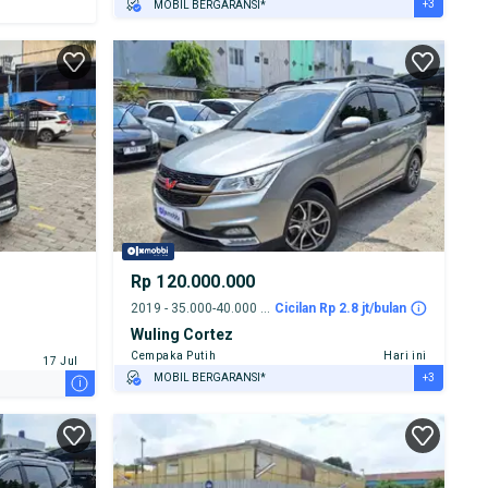
+3
MOBIL BERGARANSI*
GRATIS ASURANSI 1 TAHUN*
TEST DRIVE DARI RUMAH
GRATIS BIAYA JASA PERAWATAN*
Rp 120.000.000
2019 - 35.000-40.000 km
Cicilan Rp 2.8 jt/bulan
Wuling Cortez
Cempaka Putih
Hari ini
17 Jul
+3
MOBIL BERGARANSI*
i
GRATIS ASURANSI 1 TAHUN*
TEST DRIVE DARI RUMAH
GRATIS BIAYA JASA PERAWATAN*