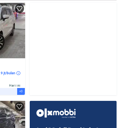
.9 jt/bulan
Hari ini
+3