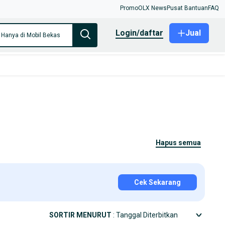
Promo
OLX News
Pusat Bantuan
FAQ
login/daftar
Jual
Hanya di Mobil Bekas
hapus semua
Cek Sekarang
SORTIR MENURUT
: Tanggal Diterbitkan