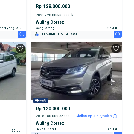
Rp 128.000.000
2021 - 20.000-25.000 km
Wuling Cortez
 hari yang lalu
Cengkareng
27 Jul
i
i
PENJUAL TERVERIFIKASI
Rp 120.000.000
2018 - 80.000-85.000 km
Cicilan Rp 2.8 jt/bulan
Wuling Cortez
Bekasi Barat
Hari ini
25 Jul