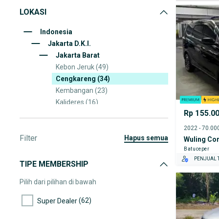
LOKASI
Indonesia
Jakarta D.K.I.
Jakarta Barat
Kebon Jeruk
(49)
Cengkareng
(34)
Kembangan
(23)
Kalideres
(16)
Rp 155.0
Grogol Petamburan
(13)
Taman Sari
(12)
Filter
Tambora
(11)
hapus semua
Wuling Co
Palmerah
(10)
Batuceper
PENJUAL T
TIPE MEMBERSHIP
Pilih dari pilihan di bawah
(62)
Super Dealer